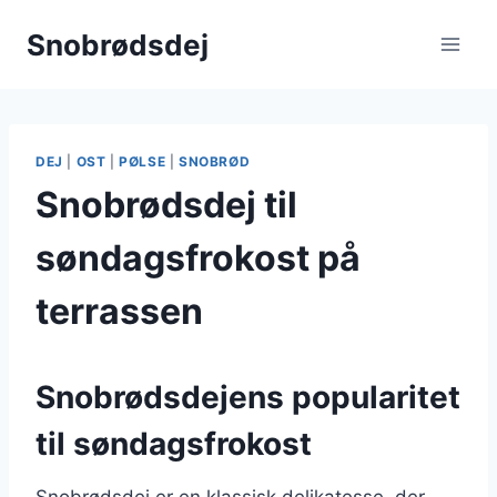
Fortsæt
Snobrødsdej
til
indhold
DEJ
|
OST
|
PØLSE
|
SNOBRØD
Snobrødsdej til
søndagsfrokost på
terrassen
Snobrødsdejens popularitet
til søndagsfrokost
Snobrødsdej er en klassisk delikatesse, der