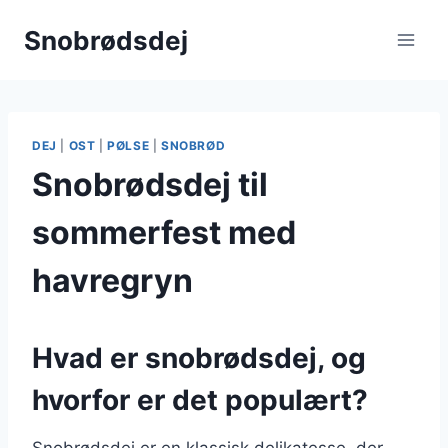
Fortsæt
Snobrødsdej
til
indhold
DEJ
|
OST
|
PØLSE
|
SNOBRØD
Snobrødsdej til
sommerfest med
havregryn
Hvad er snobrødsdej, og
hvorfor er det populært?
Snobrødsdej er en klassisk delikatesse, der