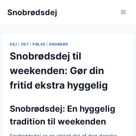
Fortsæt
Snobrødsdej
til
indhold
DEJ
|
OST
|
PØLSE
|
SNOBRØD
Snobrødsdej til
weekenden: Gør din
fritid ekstra hyggelig
Snobrødsdej: En hyggelig
tradition til weekenden
Snobrødsdej er en elsket del af den danske