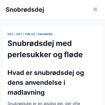
Fortsæt
Snobrødsdej
til
indhold
DEJ
|
OST
|
PØLSE
|
SNOBRØD
Snubrødsdej med
perlesukker og fløde
Hvad er snubrødsdej og
dens anvendelse i
madlavning
Snubrødsdej er en alsidig dej, der ofte