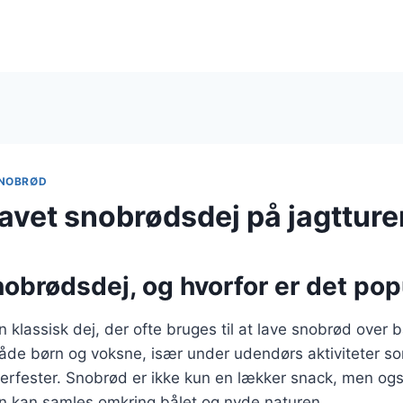
NOBRØD
vet snobrødsdej på jagtture
nobrødsdej, og hvorfor er det po
 klassisk dej, der ofte bruges til at lave snobrød over b
åde børn og voksne, især under udendørs aktiviteter s
erfester. Snobrød er ikke kun en lækker snack, men ogs
an kan samles omkring bålet og nyde naturen.