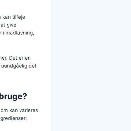
kan tilføje
 at give
n i madlavning,
ner. Det er en
n uundgåelig del
 bruge?
som kan varieres
ngredienser: