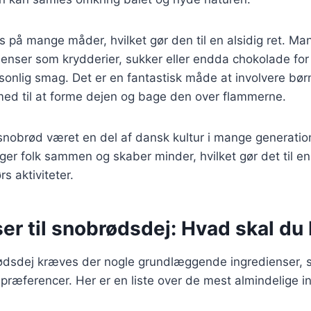
s på mange måder, hvilket gør den til en alsidig ret. Man 
dienser som krydderier, sukker eller endda chokolade for
onlig smag. Det er en fantastisk måde at involvere bør
ed til at forme dejen og bage den over flammerne.
 snobrød været en del af dansk kultur i mange generatio
inger folk sammen og skaber minder, hvilket gør det til e
 aktiviteter.
er til snobrødsdej: Hvad skal du
rødsdej kræves der nogle grundlæggende ingredienser, 
 præferencer. Her er en liste over de mest almindelige i