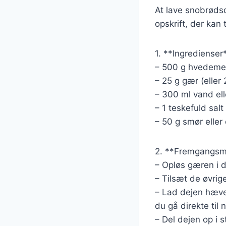
At lave snobrødsd
opskrift, der kan 
1. **Ingredienser
– 500 g hvedeme
– 25 g gær (eller
– 300 ml vand el
– 1 teskefuld salt
– 50 g smør eller 
2. **Fremgangsm
– Opløs gæren i d
– Tilsæt de øvrige
– Lad dejen hæve
du gå direkte til 
– Del dejen op i 