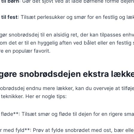
til børn
: Gør det sjovt ved at lade børnene forme dejen 
til fest
: Tilsæt perlesukker og smør for en festlig og læ
 gør snobrødsdej til en alsidig ret, der kan tilpasses en
om det er til en hyggelig aften ved bålet eller en festlig
e en populær favorit.
t gøre snobrødsdejen ekstra lækk
nobrødsdej endnu mere lækker, kan du overveje at tilføj
 teknikker. Her er nogle tips:
fløde**: Tilsæt smør og fløde til dejen for en rigere sm
 med fyld**: Prøv at fylde snobrødet med ost, bær elle