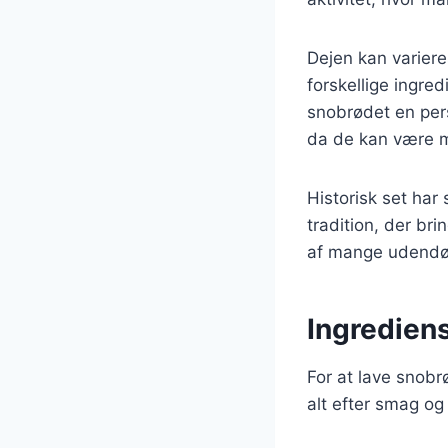
Dejen kan variere
forskellige ingre
snobrødet en pers
da de kan være m
Historisk set har
tradition, der br
af mange udendørs
Ingrediens
For at lave snob
alt efter smag og