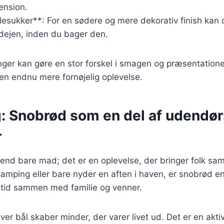
ension.
lesukker**: For en sødere og mere dekorativ finish kan
 dejen, inden du bager den.
ger kan gøre en stor forskel i smagen og præsentatione
l en endnu mere fornøjelig oplevelse.
g: Snobrød som en del af udendør
r
end bare mad; det er en oplevelse, der bringer folk s
 camping eller bare nyder en aften i haven, er snobrød e
e tid sammen med familie og venner.
er bål skaber minder, der varer livet ud. Det er en aktiv