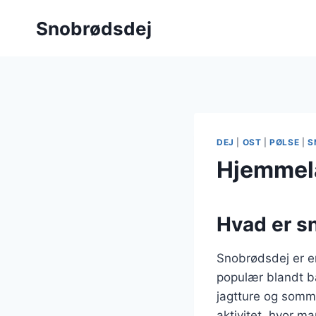
Fortsæt
Snobrødsdej
til
indhold
DEJ
|
OST
|
PØLSE
|
S
Hjemmela
Hvad er s
Snobrødsdej er en
populær blandt b
jagtture og somm
aktivitet, hvor m