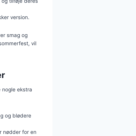
og tilføje deres
kker version.
hver smag og
 sommerfest, vil
er
e nogle ekstra
ag og blødere
r nødder for en