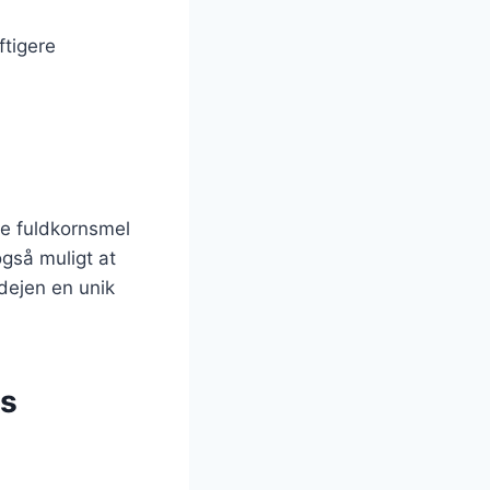
ftigere
ge fuldkornsmel
også muligt at
dejen en unik
ns