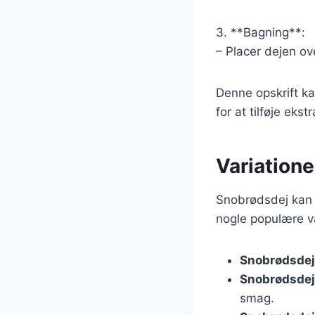
3. **Bagning**:
– Placer dejen ov
Denne opskrift ka
for at tilføje eks
Variatione
Snobrødsdej kan t
nogle populære va
Snobrødsdej
Snobrødsdej
smag.