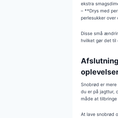
ekstra smagsdim
– **Drys med per
perlesukker over
Disse små ændrin
hvilket gør det ti
Afslutnin
oplevelse
Snobrød er mere 
du er på jagttur,
måde at tilbring
At lave snobrød ov