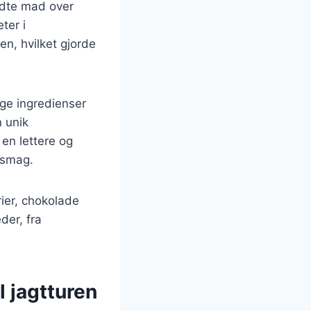
redte mad over
ter i
n, hvilket gjorde
ige ingredienser
 unik
en lettere og
 smag.
ier, chokolade
eder, fra
l jagtturen