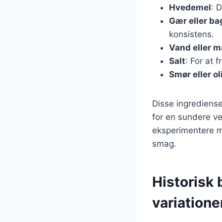
Hvedemel
: 
Gær eller ba
konsistens.
Vand eller 
Salt
: For at
Smør eller ol
Disse ingrediens
for en sundere ve
eksperimentere m
smag.
Historisk
variatione