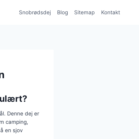
Snobrødsdej
Blog
Sitemap
Kontakt
n
pulært?
ål. Denne dej er
om camping,
å en sjov