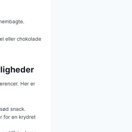
ennembagte.
el eller chokolade
jligheder
erencer. Her er
n sød snack.
 for en krydret