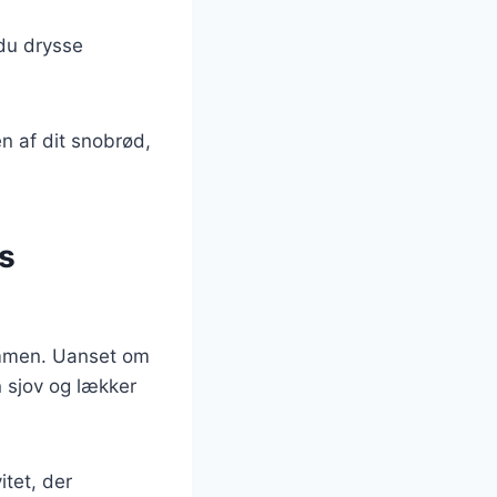
 du drysse
n af dit snobrød,
s
ammen. Uanset om
n sjov og lækker
itet, der