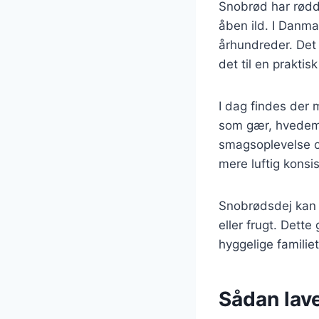
Snobrød har rødde
åben ild. I Danma
århundreder. Det 
det til en prakti
I dag findes der 
som gær, hvedemel
smagsoplevelse o
mere luftig kons
Snobrødsdej kan 
eller frugt. Dette 
hyggelige familie
Sådan lave