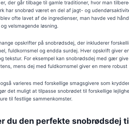
r, der går tilbage til gamle traditioner, hvor man tilbe
rk har snobrød været en del af jagt- og udendørsaktivite
blev ofte lavet af de ingredienser, man havde ved hånde
sk og velsmagende løsning.
mange opskrifter på snobrødsdej, der inkluderer forskell
, fuldkornsmel og endda surdej. Hver opskrift giver en
g tekstur. For eksempel kan snobrødsdej med gær give 
istens, mens dej med fuldkornsmel giver en mere robust
også varieres med forskellige smagsgivere som krydder
gør det muligt at tilpasse snobrødet til forskellige lejligh
ture til festlige sammenkomster.
r du den perfekte snobrødsdej ti