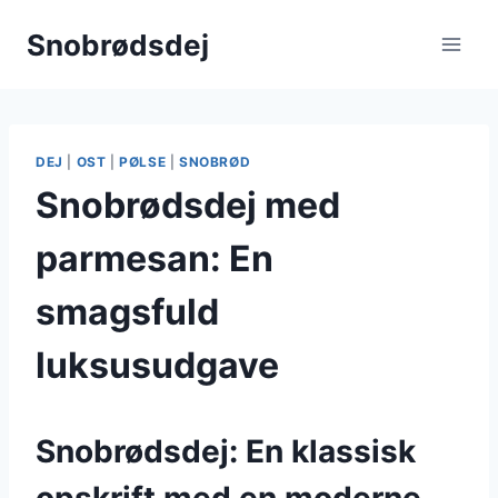
Fortsæt
Snobrødsdej
til
indhold
DEJ
|
OST
|
PØLSE
|
SNOBRØD
Snobrødsdej med
parmesan: En
smagsfuld
luksusudgave
Snobrødsdej: En klassisk
opskrift med en moderne