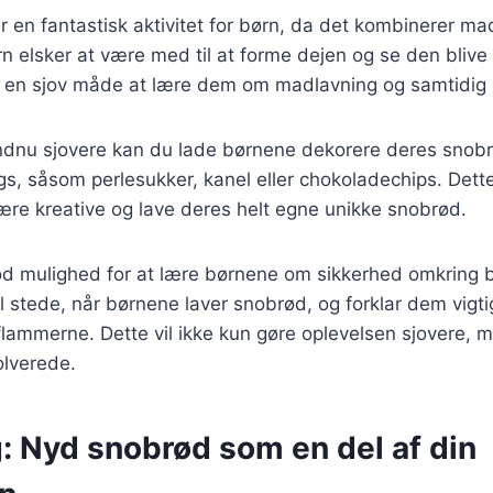
r en fantastisk aktivitet for børn, da det kombinerer m
n elsker at være med til at forme dejen og se den blive 
er en sjov måde at lære dem om madlavning og samtidig
endnu sjovere kan du lade børnene dekorere deres sno
ngs, såsom perlesukker, kanel eller chokoladechips. Dett
ære kreative og lave deres helt egne unikke snobrød.
d mulighed for at lære børnene om sikkerhed omkring bå
l stede, når børnene laver snobrød, og forklar dem vigt
 flammerne. Dette vil ikke kun gøre oplevelsen sjovere,
volverede.
: Nyd snobrød som en del af din