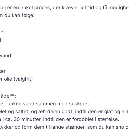
ej er en enkel proces, der kræver lidt tid og tålmodighe
m du kan følge:
**:
l
 vand
ker
 olie (valgfrit)
åde**:
det lunkne vand sammen med sukkeret.
t og saltet, og ælt dejen godt, indtil den er glat og ela
 ca. 30 minutter, indtil den er fordoblet i størrelse.
stykker og form dem til lange stænger, som du kan sno o