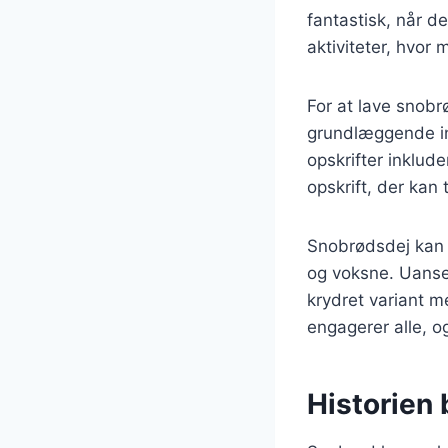
fantastisk, når de
aktiviteter, hvo
For at lave snobr
grundlæggende in
opskrifter inklude
opskrift, der kan
Snobrødsdej kan v
og voksne. Uanse
krydret variant m
engagerer alle, o
Historien