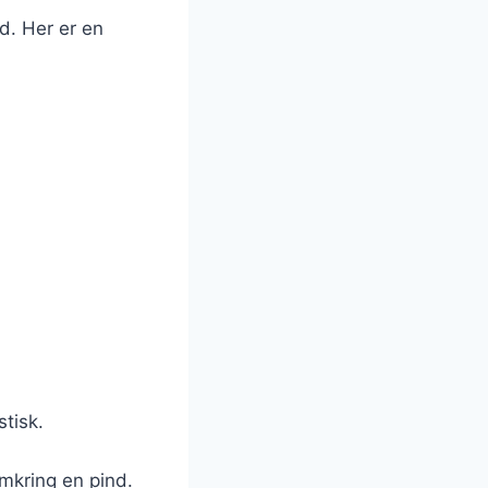
d. Her er en
stisk.
mkring en pind.