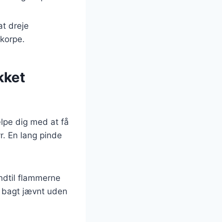
at dreje
skorpe.
ykket
ælpe dig med at få
r. En lang pinde
indtil flammerne
r bagt jævnt uden