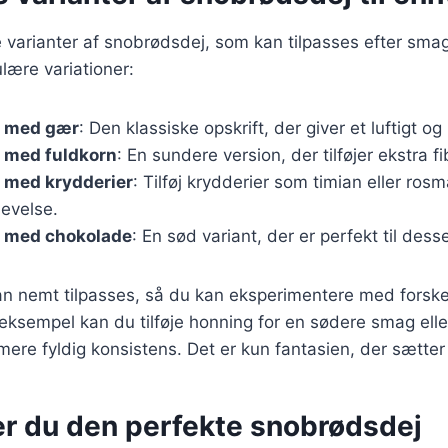
 varianter af snobrødsdej, som kan tilpasses efter sma
lære variationer:
j med gær
: Den klassiske opskrift, der giver et luftigt o
 med fuldkorn
: En sundere version, der tilføjer ekstra 
 med krydderier
: Tilføj krydderier som timian eller rosm
levelse.
 med chokolade
: En sød variant, der er perfekt til desse
an nemt tilpasses, så du kan eksperimentere med forske
 eksempel kan du tilføje honning for en sødere smag ell
mere fyldig konsistens. Det er kun fantasien, der sætte
er du den perfekte snobrødsdej