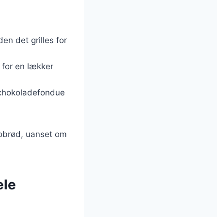
en det grilles for
 for en lækker
 chokoladefondue
nobrød, uanset om
ele