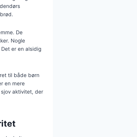
 udendørs
 brød.
jemme. De
ker. Nogle
 Det er en alsidig
et til både børn
er en mere
jov aktivitet, der
itet