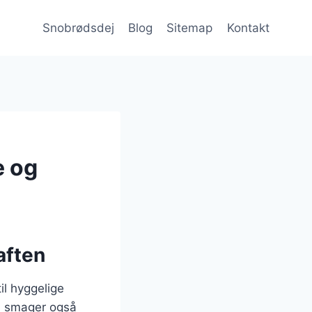
Snobrødsdej
Blog
Sitemap
Kontakt
e og
aften
il hyggelige
en smager også