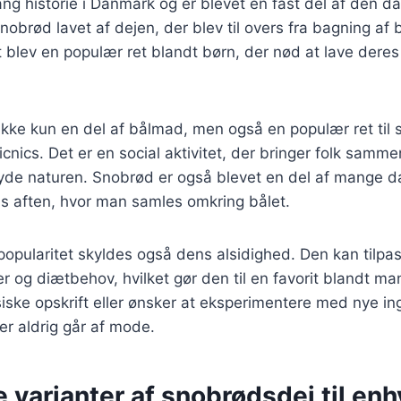
ng historie i Danmark og er blevet en fast del af den da
nobrød lavet af dejen, der blev til overs fra bagning af 
blev en populær ret blandt børn, der nød at lave deres
ikke kun en del af bålmad, men også en populær ret til
cnics. Det er en social aktivitet, der bringer folk samm
yde naturen. Snobrød er også blevet en del af mange da
 aften, hvor man samles omkring bålet.
pularitet skyldes også dens alsidighed. Den kan tilpas
 og diætbehov, hvilket gør den til en favorit blandt m
ssiske opskrift eller ønsker at eksperimentere med nye in
er aldrig går af mode.
e varianter af snobrødsdej til en