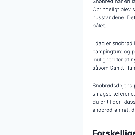
Snobrød har en la
Oprindeligt blev s
husstandene. Det 
bålet.
I dag er snobrød 
campingture og pi
mulighed for at n
såsom Sankt Hans
Snobrødsdejens po
smagspræferencer
du er til den kla
snobrød en ret, d
Forskellig