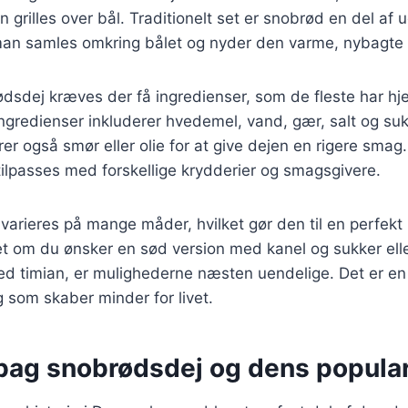
n grilles over bål. Traditionelt set er snobrød en del af
r man samles omkring bålet og nyder den varme, nybagte
ødsdej kræves der få ingredienser, som de fleste har h
gredienser inkluderer hvedemel, vand, gær, salt og suk
rer også smør eller olie for at give dejen en rigere smag.
 tilpasses med forskellige krydderier og smagsgivere.
arieres på mange måder, hvilket gør den til en perfekt r
t om du ønsker en sød version med kanel og sukker ell
ed timian, er mulighederne næsten uendelige. Det er en s
g som skaber minder for livet.
 bag snobrødsdej og dens popular