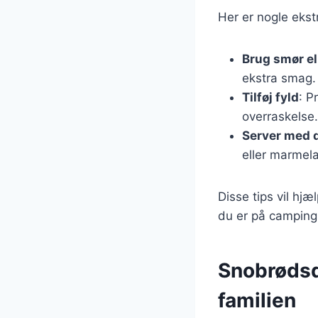
Her er nogle ekst
Brug smør ell
ekstra smag.
Tilføj fyld
: P
overraskelse.
Server med 
eller marmel
Disse tips vil h
du er på camping 
Snobrødsde
familien