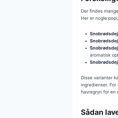
Der findes mange
Her er nogle popu
Snobrødsde
Snobrødsdej
Snobrødsdej
aromatisk op
Snobrødsdej
Disse varianter k
ingredienser. For
havregryn for en 
Sådan lav