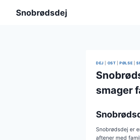
Fortsæt
Snobrødsdej
til
indhold
DEJ
|
OST
|
PØLSE
|
S
Snobrødsd
smager f
Snobrødsde
Snobrødsdej er en
aftener med famil