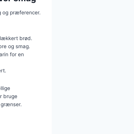
g og præferencer.
g lækkert brød.
fibre og smag.
arin for en
rt.
llige
er bruge
r grænser.