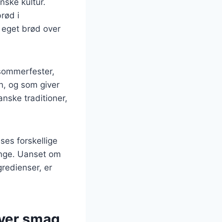
nske kultur.
brød i
 eget brød over
 sommerfester,
en, og som giver
nske traditioner,
ses forskellige
ange. Uanset om
gredienser, er
hver smag