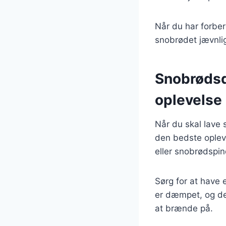
Når du har forbere
snobrødet jævnlig
Snobrødsdej
oplevelse
Når du skal lave s
den bedste opleve
eller snobrødspin
Sørg for at have 
er dæmpet, og der
at brænde på.