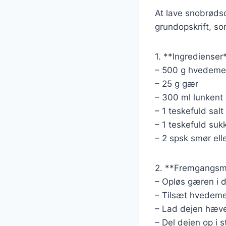
At lave snobrødsd
grundopskrift, so
1. **Ingredienser
– 500 g hvedeme
– 25 g gær
– 300 ml lunkent
– 1 teskefuld salt
– 1 teskefuld suk
– 2 spsk smør eller
2. **Fremgangsm
– Opløs gæren i 
– Tilsæt hvedemele
– Lad dejen hæve i
– Del dejen op i 