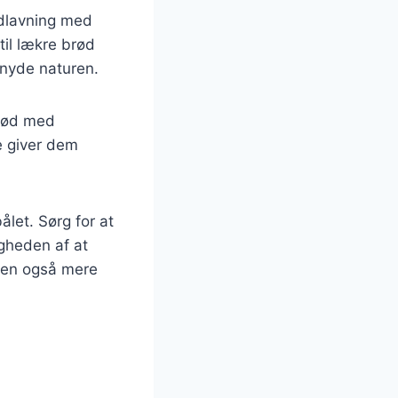
adlavning med
til lækre brød
 nyde naturen.
brød med
e giver dem
let. Sørg for at
igheden af at
 men også mere