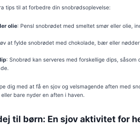
ra tips til at forbedre din snobrødsoplevelse:
er olie
: Pensl snobrødet med smeltet smør eller olie, ind
røv at fylde snobrødet med chokolade, bær eller nødder
dip
: Snobrød kan serveres med forskellige dips, såsom
ade.
jælpe dig med at få en sjov og velsmagende aften med s
eller bare nyder en aften i haven.
j til børn: En sjov aktivitet for h