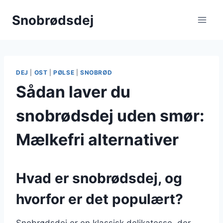
Fortsæt
Snobrødsdej
til
indhold
DEJ
|
OST
|
PØLSE
|
SNOBRØD
Sådan laver du
snobrødsdej uden smør:
Mælkefri alternativer
Hvad er snobrødsdej, og
hvorfor er det populært?
Snobrødsdej er en klassisk delikatesse, der