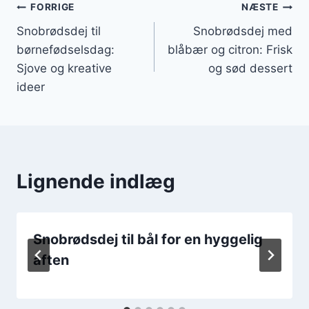
Indlægsnavigation
FORRIGE
NÆSTE
Snobrødsdej til
Snobrødsdej med
børnefødselsdag:
blåbær og citron: Frisk
Sjove og kreative
og sød dessert
ideer
Lignende indlæg
Snobrødsdej til bål for en hyggelig
aften