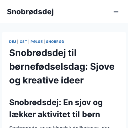
Fortsæt
Snobrødsdej
til
indhold
DEJ
|
OST
|
PØLSE
|
SNOBRØD
Snobrødsdej til
børnefødselsdag: Sjove
og kreative ideer
Snobrødsdej: En sjov og
lækker aktivitet til børn
Snobrødsdej er en klassisk delikatesse, der