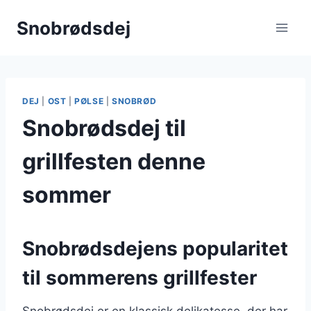
Fortsæt
Snobrødsdej
til
indhold
DEJ
|
OST
|
PØLSE
|
SNOBRØD
Snobrødsdej til
grillfesten denne
sommer
Snobrødsdejens popularitet
til sommerens grillfester
Snobrødsdej er en klassisk delikatesse, der har