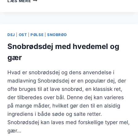
LÆS MERE
MED
GRØNTSAGER:
EN
SUND
OG
DEJ
|
OST
|
PØLSE
|
SNOBRØD
LÆKKER
VERSION
Snobrødsdej med hvedemel og
gær
Hvad er snobrødsdej og dens anvendelse i
madlavning Snobrødsdej er en populær dej, der
ofte bruges til at lave snobrød, en klassisk ret,
der tilberedes over bål. Denne dej kan varieres
på mange måder, hvilket gør den til en alsidig
ingrediens i både søde og salte retter.
Snobrødsdej kan laves med forskellige typer mel,
gær…