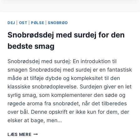
PERFEKTE
TILBEHØR
TIL
DEJ
|
OST
|
PØLSE
|
SNOBRØD
MIDDAGEN
Snobrødsdej med surdej for den
bedste smag
Snobrødsdej med surdej: En introduktion til
smagen Snobrødsdej med surdej er en fantastisk
måde at tilføje dybde og kompleksitet til den
klassiske snobrødoplevelse. Surdejen giver en let
syrlig smag, som komplementerer den søde og
røgede aroma fra snobrødet, når det tilberedes
over bål. Denne opskrift er ikke kun for dem, der
elsker at bage, men…
SNOBRØDSDEJ
LÆS MERE
MED