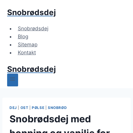
Fortsæt
Snobrødsdej
til
indhold
Snobrødsdej
Blog
Sitemap
Kontakt
Snobrødsdej
DEJ
|
OST
|
PØLSE
|
SNOBRØD
Snobrødsdej med