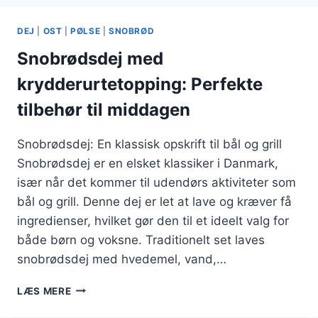
SMØR
TIL
DEJ
|
OST
|
PØLSE
|
SNOBRØD
GRILLEN
Snobrødsdej med
krydderurtetopping: Perfekte
tilbehør til middagen
Snobrødsdej: En klassisk opskrift til bål og grill
Snobrødsdej er en elsket klassiker i Danmark,
især når det kommer til udendørs aktiviteter som
bål og grill. Denne dej er let at lave og kræver få
ingredienser, hvilket gør den til et ideelt valg for
både børn og voksne. Traditionelt set laves
snobrødsdej med hvedemel, vand,…
SNOBRØDSDEJ
LÆS MERE
MED
KRYDDERURTETOPPING: