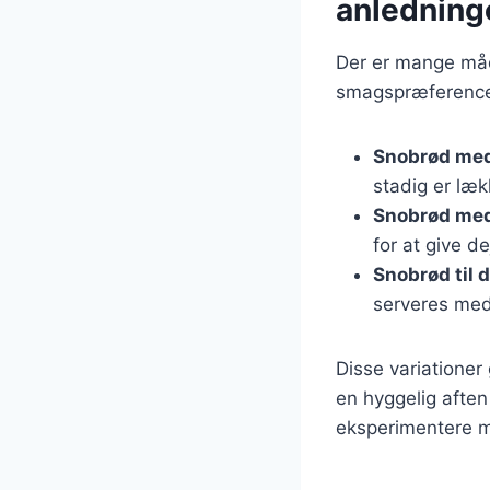
anledning
Der er mange måde
smagspræferencer
Snobrød med
stadig er læ
Snobrød med
for at give d
Snobrød til 
serveres med
Disse variationer 
en hyggelig aften
eksperimentere m