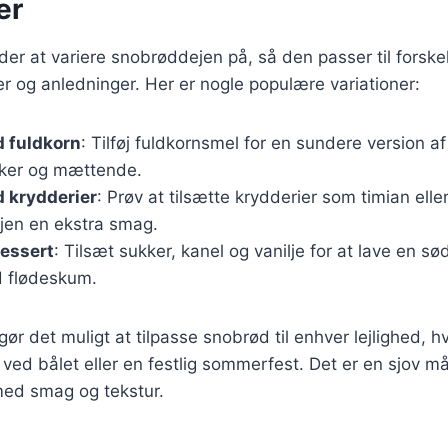
er
r at variere snobrøddejen på, så den passer til forskel
 og anledninger. Her er nogle populære variationer:
 fuldkorn
: Tilføj fuldkornsmel for en sundere version a
kker og mættende.
 krydderier
: Prøv at tilsætte krydderier som timian e
ejen en ekstra smag.
dessert
: Tilsæt sukker, kanel og vanilje for at lave en sø
 flødeskum.
gør det muligt at tilpasse snobrød til enhver lejlighed, 
 ved bålet eller en festlig sommerfest. Det er en sjov m
ed smag og tekstur.