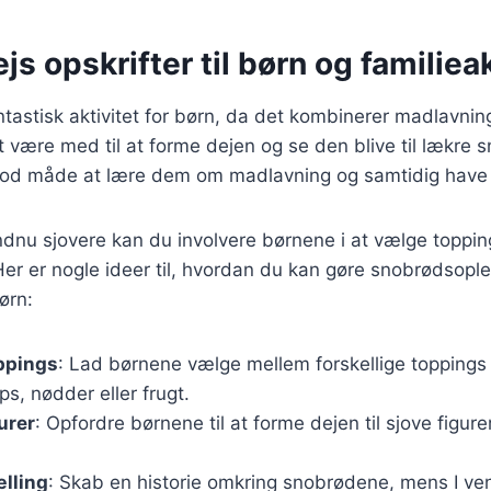
s opskrifter til børn og familieak
ntastisk aktivitet for børn, da det kombinerer madlavn
at være med til at forme dejen og se den blive til lækre 
 god måde at lære dem om madlavning og samtidig have 
ndnu sjovere kan du involvere børnene i at vælge toppi
er er nogle ideer til, hvordan du kan gøre snobrødsopl
ørn:
ppings
: Lad børnene vælge mellem forskellige topping
s, nødder eller frugt.
urer
: Opfordre børnene til at forme dejen til sjove figurer
ælling
: Skab en historie omkring snobrødene, mens I ven