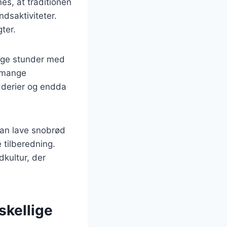
es, at traditionen
dsaktiviteter.
ter.
lige stunder med
u mange
ydderier og endda
man lave snobrød
 tilberedning.
kultur, der
skellige