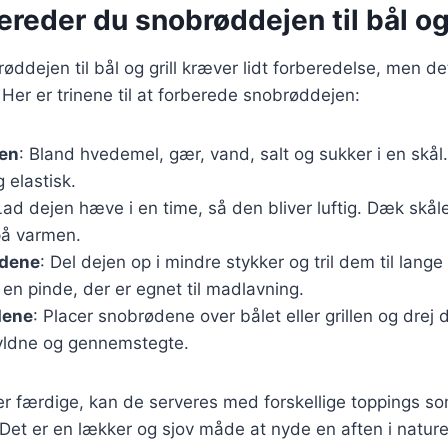
ereder du snobrøddejen til bål og 
øddejen til bål og grill kræver lidt forberedelse, men de
 Her er trinene til at forberede snobrøddejen:
jen
: Bland hvedemel, gær, vand, salt og sukker i en skål. 
 elastisk.
Lad dejen hæve i en time, så den bliver luftig. Dæk skå
på varmen.
ødene
: Del dejen op i mindre stykker og tril dem til lang
n pinde, der er egnet til madlavning.
dene
: Placer snobrødene over bålet eller grillen og drej 
gyldne og gennemstegte.
r færdige, kan de serveres med forskellige toppings s
Det er en lækker og sjov måde at nyde en aften i nature