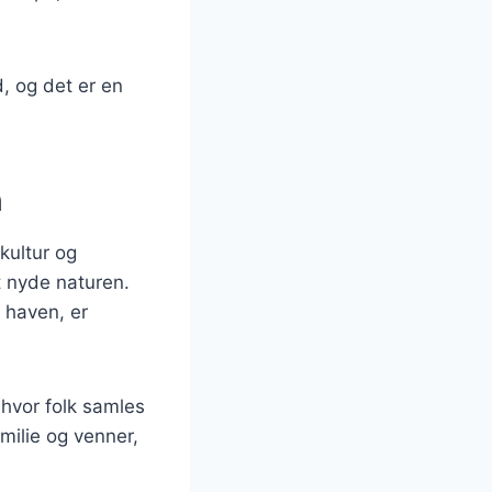
, og det er en
n
kultur og
t nyde naturen.
 haven, er
hvor folk samles
milie og venner,