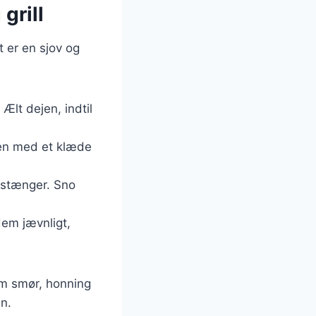
grill
t er en sjov og
Ælt dejen, indtil
len med et klæde
e stænger. Sno
dem jævnligt,
om smør, honning
n.