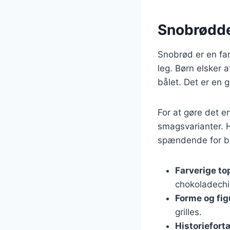
Snobrøddej
Snobrød er en fa
leg. Børn elsker 
bålet. Det er en
For at gøre det e
smagsvarianter. H
spændende for b
Farverige to
chokoladechip
Forme og fig
grilles.
Historiefort