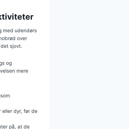
tiviteter
ing med udendørs
snobrød over
det sjovt.
ngs og
evelsen mere
s som
 eller dyr, før de
ter på, at de