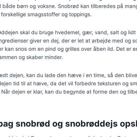
til både børn og voksne. Snobrød kan tilberedes på ma
forskellige smagsstoffer og toppings.
øddejen skal du bruge hvedemel, gær, vand, salt og lidt
redienser giver en dej, der er let at arbejde med og s
r kan snos om en pind og grilles over åben ild. Det er en 
 sammen og skaber minder.
edt dejen, kan du lade den hæve i en time, så den bliver 
 dejen tid til at hæve, da det vil forbedre teksturen og 
 Når dejen er klar, kan du begynde at forme den og til
 bag snobrød og snobrøddejs opsk