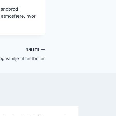
 snobrød i
g atmosfære, hvor
NÆSTE
vanilje til festboller