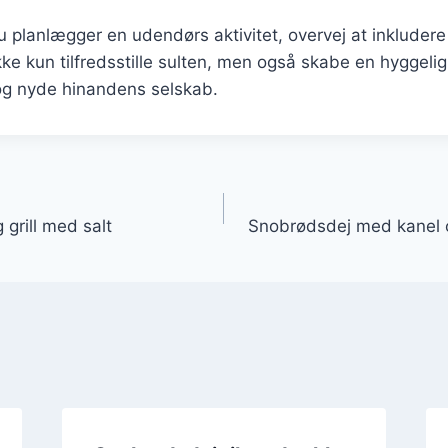
planlægger en udendørs aktivitet, overvej at inkludere
kke kun tilfredsstille sulten, men også skabe en hyggeli
 og nyde hinandens selskab.
gation
 grill med salt
Snobrødsdej med kanel og 