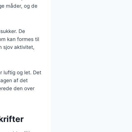
nge måder, og de
 sukker. De
om kan formes til
sjov aktivitet,
luftig og let. Det
smagen af det
berede den over
rifter