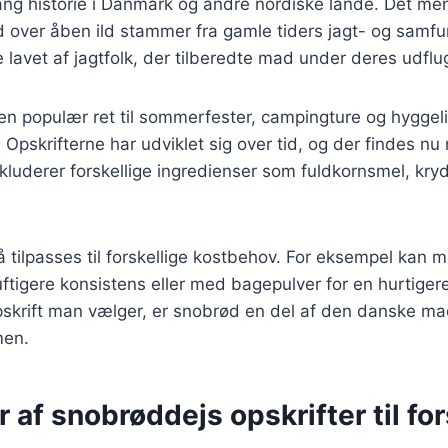
ng historie i Danmark og andre nordiske lande. Det men
over åben ild stammer fra gamle tiders jagt- og samfun
 lavet af jagtfolk, der tilberedte mad under deres udflug
 en populær ret til sommerfester, campingture og hygge
. Opskrifterne har udviklet sig over tid, og der findes n
inkluderer forskellige ingredienser som fuldkornsmel, kr
tilpasses til forskellige kostbehov. For eksempel kan 
ftigere konsistens eller med bagepulver for en hurtigere
skrift man vælger, er snobrød en del af den danske mad
men.
r af snobrøddejs opskrifter til for