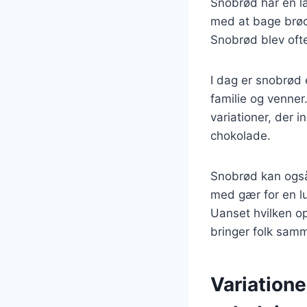
Snobrød har en la
med at bage brød 
Snobrød blev ofte
I dag er snobrød
familie og venner
variationer, der 
chokolade.
Snobrød kan også 
med gær for en lu
Uanset hvilken op
bringer folk sam
Variatione