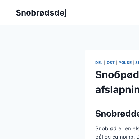
Fortsæt
Snobrødsdej
til
indhold
DEJ
|
OST
|
PØLSE
|
S
Snобрødde
afslapni
Snobrøddej
Snobrød er en els
bål og camping. D