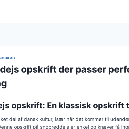
NOBRØD
js opskrift der passer perfe
ng
s opskrift: En klassisk opskrift 
ket del af dansk kultur, især når det kommer til udendør
enne opskrift på snobrøddejs er enkel og kræver få ingr