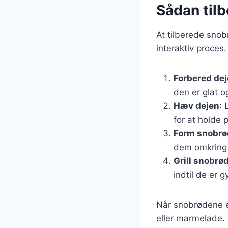
Sådan tilb
At tilberede snobr
interaktiv proces.
Forbered de
den er glat og
Hæv dejen
: 
for at holde 
Form snobr
dem omkring e
Grill snobrø
indtil de er 
Når snobrødene e
eller marmelade. 