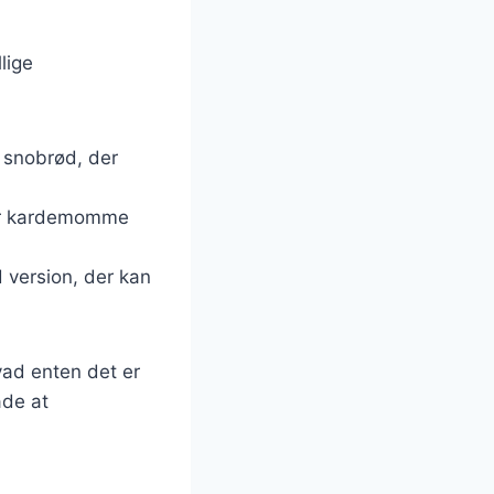
lige
f snobrød, der
ller kardemomme
d version, der kan
hvad enten det er
åde at