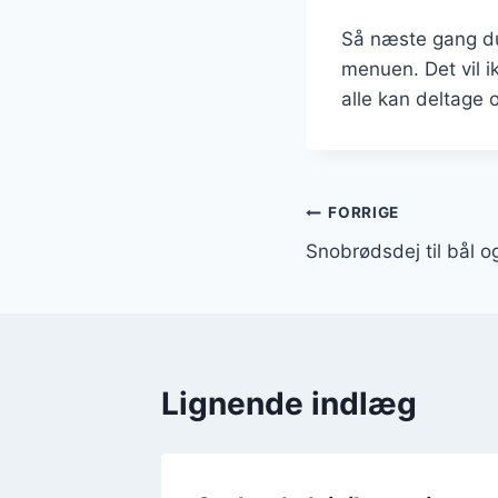
Så næste gang du 
menuen. Det vil i
alle kan deltage
Indlægsnavi
FORRIGE
Snobrødsdej til bål og
Lignende indlæg