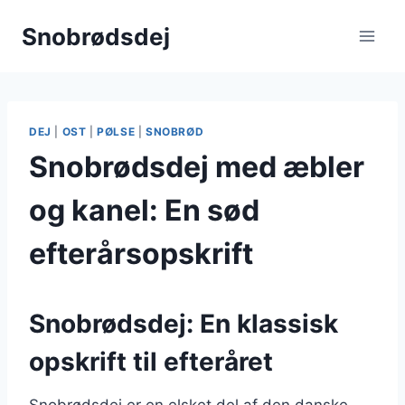
Fortsæt
Snobrødsdej
til
indhold
DEJ
|
OST
|
PØLSE
|
SNOBRØD
Snobrødsdej med æbler
og kanel: En sød
efterårsopskrift
Snobrødsdej: En klassisk
opskrift til efteråret
Snobrødsdej er en elsket del af den danske