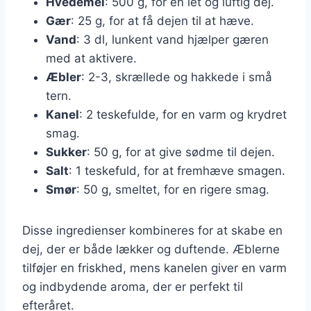
Hvedemel
: 500 g, for en let og luftig dej.
Gær
: 25 g, for at få dejen til at hæve.
Vand
: 3 dl, lunkent vand hjælper gæren
med at aktivere.
Æbler
: 2-3, skrællede og hakkede i små
tern.
Kanel
: 2 teskefulde, for en varm og krydret
smag.
Sukker
: 50 g, for at give sødme til dejen.
Salt
: 1 teskefuld, for at fremhæve smagen.
Smør
: 50 g, smeltet, for en rigere smag.
Disse ingredienser kombineres for at skabe en
dej, der er både lækker og duftende. Æblerne
tilføjer en friskhed, mens kanelen giver en varm
og indbydende aroma, der er perfekt til
efteråret.