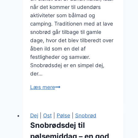
når det kommer til udendørs
aktiviteter som bålmad og
camping. Traditionen med at lave
snobrød går tilbage til gamle
dage, hvor det blev tilberedt over
åben ild som en del af
festligheder og samvær.
Snobrødsdej er en simpel dej,
der…
Snobrødsdej
Læs mere
med
citron
og
Dej
|
Ost
|
Pølse
|
Snobrød
timian
Snobrødsdej til
pølsemiddag – en god