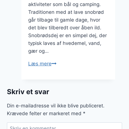
aktiviteter som bål og camping.
Traditionen med at lave snobrød
går tilbage til gamle dage, hvor
det blev tilberedt over åben ild.
Snobrødsdej er en simpel dej, der
typisk laves af hvedemel, vand,
gær og…
Snobrødsdej
Læs mere
med
bær
og
Skriv et svar
flødeskum
Din e-mailadresse vil ikke blive publiceret.
Krævede felter er markeret med
*