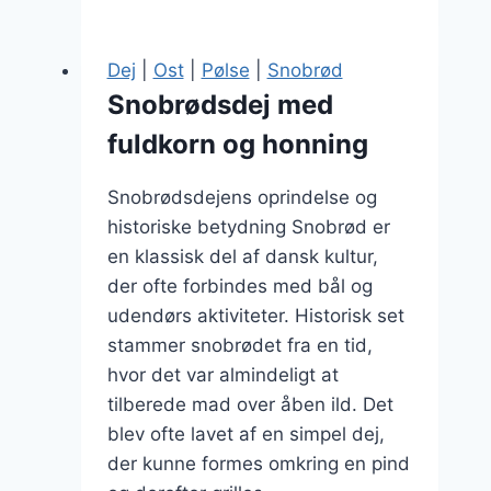
pølsemiddag
–
Dej
|
Ost
|
Pølse
|
Snobrød
en
Snobrødsdej med
god
fuldkorn og honning
kombination
Snobrødsdejens oprindelse og
historiske betydning Snobrød er
en klassisk del af dansk kultur,
der ofte forbindes med bål og
udendørs aktiviteter. Historisk set
stammer snobrødet fra en tid,
hvor det var almindeligt at
tilberede mad over åben ild. Det
blev ofte lavet af en simpel dej,
der kunne formes omkring en pind