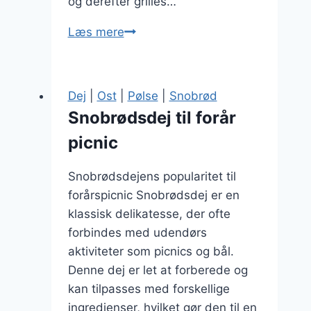
og derefter grilles…
Snobrødsdej
Læs mere
med
fuldkorn
og
Dej
|
Ost
|
Pølse
|
Snobrød
honning
Snobrødsdej til forår
picnic
Snobrødsdejens popularitet til
forårspicnic Snobrødsdej er en
klassisk delikatesse, der ofte
forbindes med udendørs
aktiviteter som picnics og bål.
Denne dej er let at forberede og
kan tilpasses med forskellige
ingredienser, hvilket gør den til en