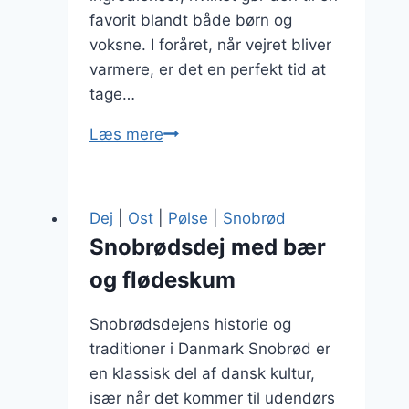
favorit blandt både børn og
voksne. I foråret, når vejret bliver
varmere, er det en perfekt tid at
tage…
Snobrødsdej
Læs mere
til
forår
picnic
Dej
|
Ost
|
Pølse
|
Snobrød
Snobrødsdej med bær
og flødeskum
Snobrødsdejens historie og
traditioner i Danmark Snobrød er
en klassisk del af dansk kultur,
især når det kommer til udendørs