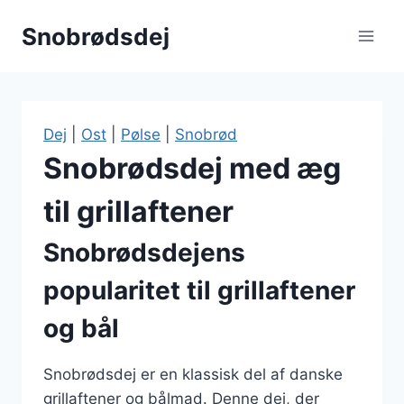
Fortsæt
Snobrødsdej
til
indhold
Dej
|
Ost
|
Pølse
|
Snobrød
Snobrødsdej med æg
til grillaftener
Snobrødsdejens
popularitet til grillaftener
og bål
Snobrødsdej er en klassisk del af danske
grillaftener og bålmad. Denne dej, der