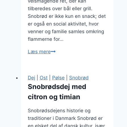
velsmagende ret, der kan
tilberedes over bål eller grill.
Snobrød er ikke kun en snack; det
er også en social aktivitet, hvor
venner og familie samles omkring
flammerne for…
Snobrøddejs
Læs mere
opskrift
til
fest
Dej
|
Ost
|
Pølse
|
Snobrød
Snobrødsdej med
citron og timian
Snobrødsdejens historie og
traditioner i Danmark Snobrød er
en elsket del af dansk kultur, især