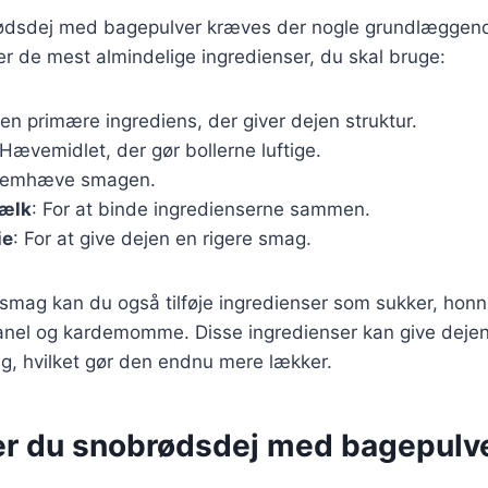
rødsdej med bagepulver kræves der nogle grundlæggend
ver de mest almindelige ingredienser, du skal bruge:
Den primære ingrediens, der giver dejen struktur.
 Hævemidlet, der gør bollerne luftige.
 fremhæve smagen.
mælk
: For at binde ingredienserne sammen.
ie
: For at give dejen en rigere smag.
smag kan du også tilføje ingredienser som sukker, honni
anel og kardemomme. Disse ingredienser kan give dejen
g, hvilket gør den endnu mere lækker.
er du snobrødsdej med bagepulv