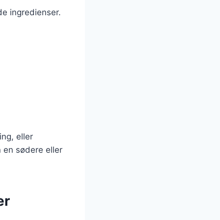
e ingredienser.
ng, eller
 en sødere eller
er