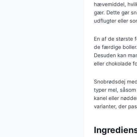
hævemiddel, hvil
gær. Dette gør sn
udflugter eller s
En af de største 
de færdige boller.
Desuden kan man v
eller chokolade fo
Snobrødsdej med 
typer mel, såsom 
kanel eller nødde
varianter, der pa
Ingredien