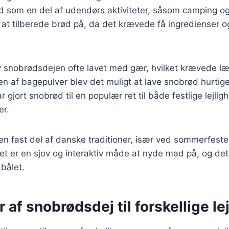
ld som en del af udendørs aktiviteter, såsom camping o
at tilberede brød på, da det krævede få ingredienser o
v snobrødsdejen ofte lavet med gær, hvilket krævede l
n af bagepulver blev det muligt at lave snobrød hurtig
ar gjort snobrød til en populær ret til både festlige lejli
er.
en fast del af danske traditioner, især ved sommerfest
t er en sjov og interaktiv måde at nyde mad på, og det 
bålet.
r af snobrødsdej til forskellige le