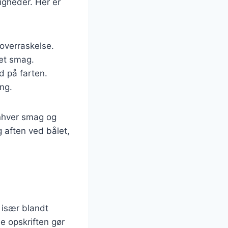
igheder. Her er
 overraskelse.
ret smag.
ed på farten.
ing.
enhver smag og
g aften ved bålet,
 især blandt
se opskriften gør