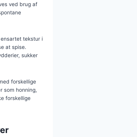
ves ved brug af
 spontane
ensartet tekstur i
se at spise.
dderier, sukker
med forskellige
er som honning,
e forskellige
er