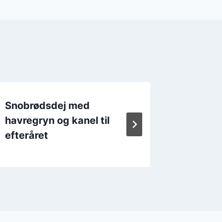
Snobrødsdej med
Snobrø
havregryn og kanel til
krydderi
efteråret