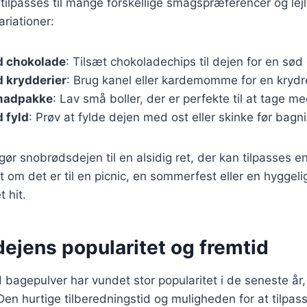
ilpasses til mange forskellige smagspræferencer og lejl
riationer:
 chokolade
: Tilsæt chokoladechips til dejen for en sød
 krydderier
: Brug kanel eller kardemomme for en kryd
 madpakke
: Lav små boller, der er perfekte til at tage m
 fyld
: Prøv at fylde dejen med ost eller skinke før bagn
 gør snobrødsdejen til en alsidig ret, der kan tilpasses 
 om det er til en picnic, en sommerfest eller en hyggeli
t hit.
ejens popularitet og fremtid
agepulver har vundet stor popularitet i de seneste år,
 Den hurtige tilberedningstid og muligheden for at tilpas