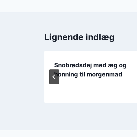
Lignende indlæg
smør og
Snobrødsdej med æg og
honning til morgenmad