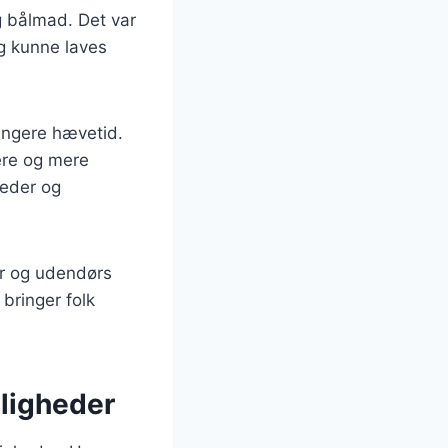
g bålmad. Det var
g kunne laves
ængere hævetid.
ere og mere
gheder og
er og udendørs
bringer folk
jligheder