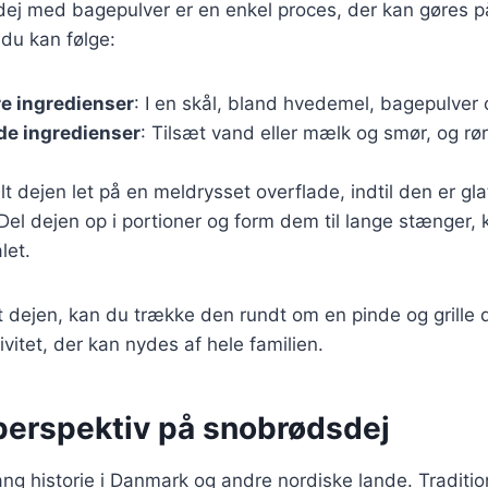
ej med bagepulver er en enkel proces, der kan gøres på 
 du kan følge:
re ingredienser
: I en skål, bland hvedemel, bagepulver o
de ingredienser
: Tilsæt vand eller mælk og smør, og rør 
lt dejen let på en meldrysset overflade, indtil den er gla
 Del dejen op i portioner og form dem til lange stænger, kl
let.
 dejen, kan du trække den rundt om en pinde og grille d
ivitet, der kan nydes af hele familien.
 perspektiv på snobrødsdej
ng historie i Danmark og andre nordiske lande. Traditio