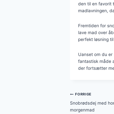
den til en favorit
madlavningen, da
Fremtiden for sn
lave mad over åb
perfekt løsning t
Uanset om du er 
fantastisk måde a
der fortsætter me
Indlægsnavi
FORRIGE
Snobrødsdej med honn
morgenmad