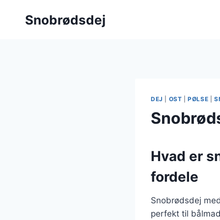
Fortsæt
Snobrødsdej
til
indhold
DEJ
|
OST
|
PØLSE
|
S
Snobrødsd
Hvad er s
fordele
Snobrødsdej med b
perfekt til bålma