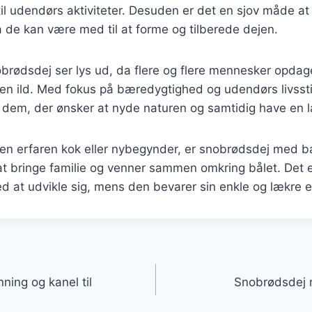
 til udendørs aktiviteter. Desuden er det en sjov måde at 
 de kan være med til at forme og tilberede dejen.
obrødsdej ser lys ud, da flere og flere mennesker opda
en ild. Med fokus på bæredygtighed og udendørs livssti
il dem, der ønsker at nyde naturen og samtidig have en 
en erfaren kok eller nybegynder, er snobrødsdej med b
t bringe familie og venner sammen omkring bålet. Det er
d at udvikle sig, mens den bevarer sin enkle og lækre 
gation
ing og kanel til
Snobrødsdej m