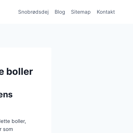
Snobrødsdej
Blog
Sitemap
Kontakt
e boller
ens
ette boller,
er som