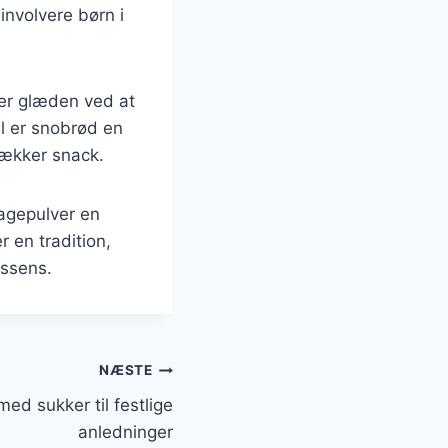
involvere børn i
ger glæden ved at
l er snobrød en
lækker snack.
agepulver en
 en tradition,
essens.
NÆSTE
ed sukker til festlige
anledninger