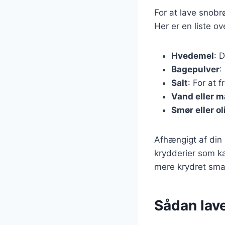
For at lave snob
Her er en liste o
Hvedemel
: 
Bagepulver
:
Salt
: For at
Vand eller 
Smør eller ol
Afhængigt af din 
krydderier som k
mere krydret sma
Sådan lav