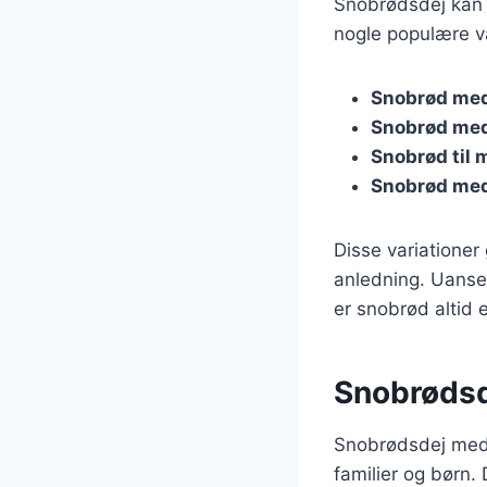
Snobrødsdej kan t
nogle populære va
Snobrød med
Snobrød med
Snobrød til
Snobrød med
Disse variationer
anledning. Uanset
er snobrød altid e
Snobrødsd
Snobrødsdej med b
familier og børn.