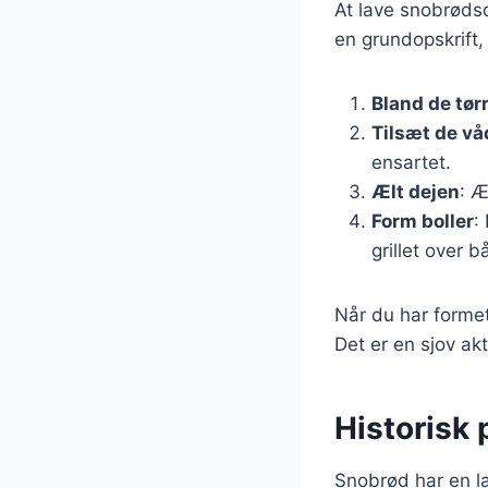
At lave snobrødsd
en grundopskrift,
Bland de tør
Tilsæt de vå
ensartet.
Ælt dejen
: Æ
Form boller
:
grillet over bå
Når du har formet
Det er en sjov akt
Historisk
Snobrød har en la