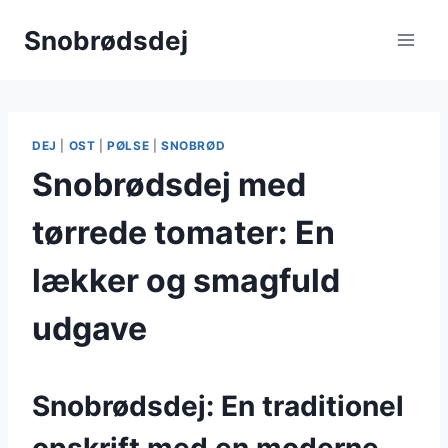
Fortsæt
Snobrødsdej
til
indhold
DEJ
|
OST
|
PØLSE
|
SNOBRØD
Snobrødsdej med
tørrede tomater: En
lækker og smagfuld
udgave
Snobrødsdej: En traditionel
opskrift med en moderne