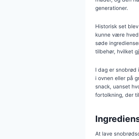
generationer.
Historisk set bl
kunne være hvede
søde ingredienser
tilbehør, hvilket 
I dag er snobrød 
i ovnen eller på g
snack, uanset hv
fortolkning, der t
Ingredien
At lave snobrøds