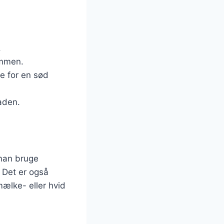
.
ammen.
e for en sød
aden.
 man bruge
. Det er også
ælke- eller hvid