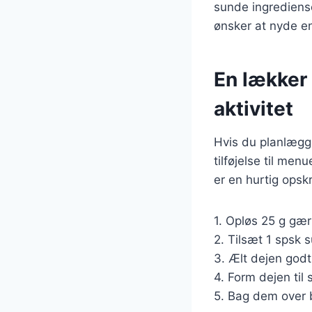
sunde ingrediense
ønsker at nyde e
En lækker 
aktivitet
Hvis du planlægg
tilføjelse til me
er en hurtig opskr
1. Opløs 25 g gær
2. Tilsæt 1 spsk 
3. Ælt dejen godt
4. Form dejen ti
5. Bag dem over bå