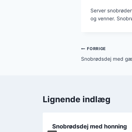
Server snobrøden
og venner. Snobrø
Indlægsnavi
FORRIGE
Snobrødsdej med gæ
Lignende indlæg
uldkorn
Snobrødsdej med honning