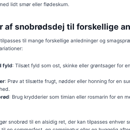
ed lidt smør eller flødeskum.
r af snobrødsdej til forskellige a
ilpasses til mange forskellige anledninger og smagspræ
riationer:
 fyld
: Tilsæt fyld som ost, skinke eller grøntsager for
er
: Prøv at tilsætte frugt, nødder eller honning for en s
hed.
brød
: Brug krydderier som timian eller rosmarin for en 
gør snobrød til en alsidig ret, der kan tilpasses enhver 
til en sommerfest, en campingtur eller en hyggelig afte