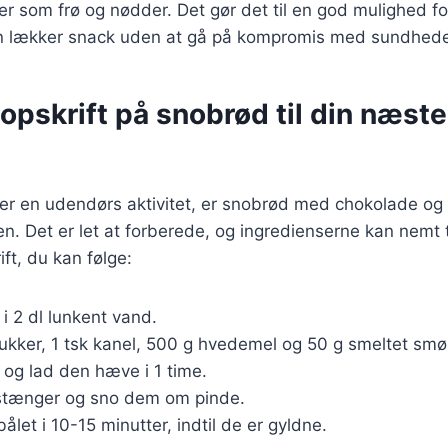
r som frø og nødder. Det gør det til en god mulighed f
n lækker snack uden at gå på kompromis med sundhed
opskrift på snobrød til din næst
er en udendørs aktivitet, er snobrød med chokolade og 
nuen. Det er let at forberede, og ingredienserne kan nem
ift, du kan følge:
 i 2 dl lunkent vand.
sukker, 1 tsk kanel, 500 g hvedemel og 50 g smeltet smø
 og lad den hæve i 1 time.
l stænger og sno dem om pinde.
let i 10-15 minutter, indtil de er gyldne.