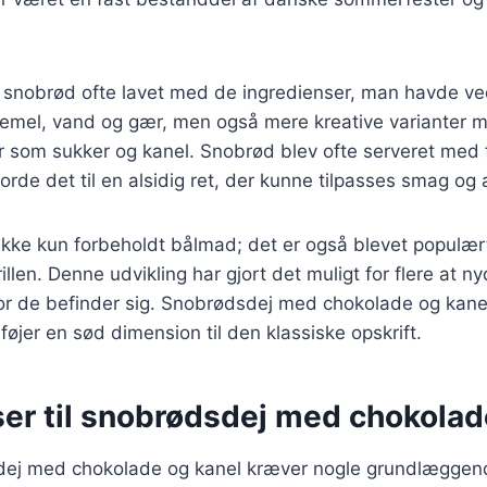
ev snobrød ofte lavet med de ingredienser, man havde v
mel, vand og gær, men også mere kreative varianter m
 som sukker og kanel. Snobrød blev ofte serveret med f
gjorde det til en alsidig ret, der kunne tilpasses smag og
ikke kun forbeholdt bålmad; det er også blevet populær
rillen. Denne udvikling har gjort det muligt for flere at 
or de befinder sig. Snobrødsdej med chokolade og kane
ilføjer en sød dimension til den klassiske opskrift.
ser til snobrødsdej med chokolad
dej med chokolade og kanel kræver nogle grundlæggend