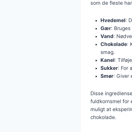
som de fleste har
Hvedemel
: 
Gær
: Bruges 
Vand
: Nødve
Chokolade
: 
smag.
Kanel
: Tilfø
Sukker
: For
Smør
: Giver
Disse ingrediense
fuldkornsmel for e
muligt at eksperi
chokolade.