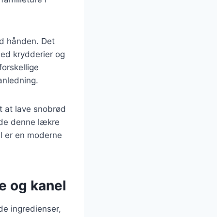
ed hånden. Det
ed krydderier og
orskellige
 anledning.
t at lave snobrød
nyde denne lækre
l er en moderne
e og kanel
e ingredienser,