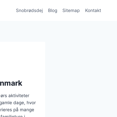
Snobrødsdej
Blog
Sitemap
Kontakt
Danmark
ørs aktiviteter
 gamle dage, hvor
varieres på mange
amilieture i