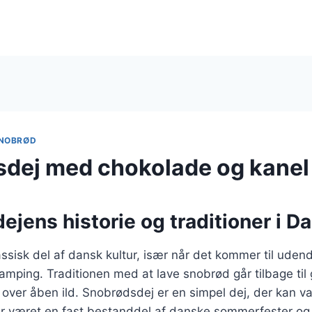
NOBRØD
dej med chokolade og kanel
jens historie og traditioner i 
ssisk del af dansk kultur, især når det kommer til udend
mping. Traditionen med at lave snobrød går tilbage til
t over åben ild. Snobrødsdej er en simpel dej, der kan 
r været en fast bestanddel af danske sommerfester og f