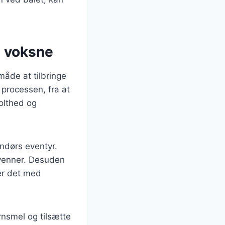
g voksne
måde at tilbringe
 processen, fra at
tolthed og
ndørs eventyr.
 venner. Desuden
er det med
nsmel og tilsætte