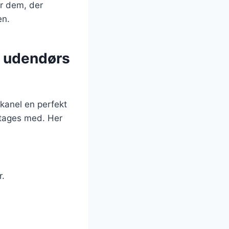
or dem, der
en.
e udendørs
kanel en perfekt
t tages med. Her
r.