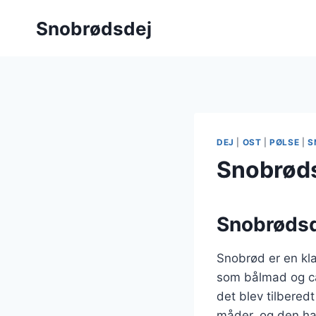
Fortsæt
Snobrødsdej
til
indhold
DEJ
|
OST
|
PØLSE
|
S
Snobrøds
Snobrødsde
Snobrød er en kla
som bålmad og ca
det blev tilbered
måder, og den ha