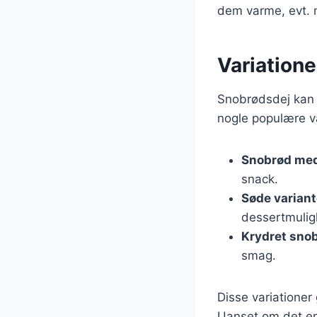
dem varme, evt. m
Variatione
Snobrødsdej kan t
nogle populære va
Snobrød med
snack.
Søde variant
dessertmulig
Krydret sno
smag.
Disse variationer 
Uanset om det er 