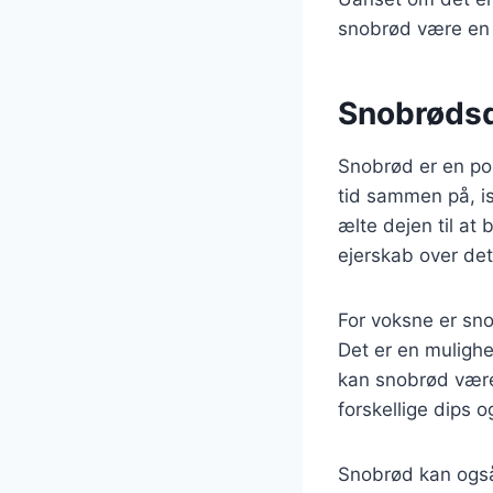
snobrød være en 
Snobrødsd
Snobrød er en pop
tid sammen på, is
ælte dejen til at
ejerskab over det
For voksne er sn
Det er en muligh
kan snobrød være
forskellige dips o
Snobrød kan også