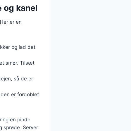
 og kanel
Her er en
kker og lad det
et smør. Tilsæt
dejen, så de er
l den er fordoblet
ring en pinde
og sprøde. Server