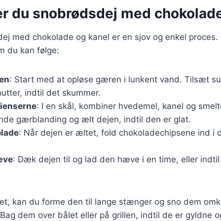
er du snobrødsdej med chokolade
ej med chokolade og kanel er en sjov og enkel proces. 
m du kan følge:
jen
: Start med at opløse gæren i lunkent vand. Tilsæt su
nutter, indtil det skummer.
dienserne
: I en skål, kombiner hvedemel, kanel og smelt
e gærblanding og ælt dejen, indtil den er glat.
olade
: Når dejen er æltet, fold chokoladechipsene ind i 
.
æve
: Dæk dejen til og lad den hæve i en time, eller indti
et, kan du forme den til lange stænger og sno dem omk
. Bag dem over bålet eller på grillen, indtil de er gyldne 