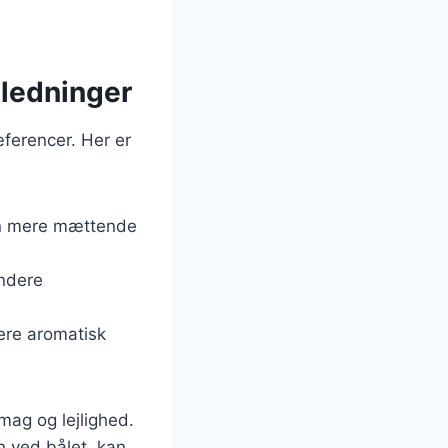
nledninger
ferencer. Her er
 en mere mættende
undere
mere aromatisk
smag og lejlighed.
n ved bålet, kan