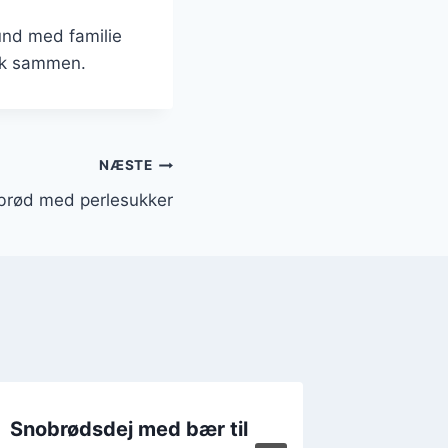
und med familie
olk sammen.
NÆSTE
 brød med perlesukker
Snobrødsdej med bær til
Snobrød