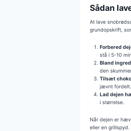
Sådan lav
At lave snobrødsd
grundopskrift, so
Forbered de
stå i 5-10 mi
Bland ingre
den skummend
Tilsæt chok
jævnt fordelt
Lad dejen h
i størrelse.
Når dejen er hæv
eller en grillspyd