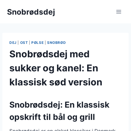
Fortsæt
Snobrødsdej
til
indhold
DEJ
|
OST
|
PØLSE
|
SNOBRØD
Snobrødsdej med
sukker og kanel: En
klassisk sød version
Snobrødsdej: En klassisk
opskrift til bål og grill
Snobrødsdej er en elsket klassiker i Danmark,