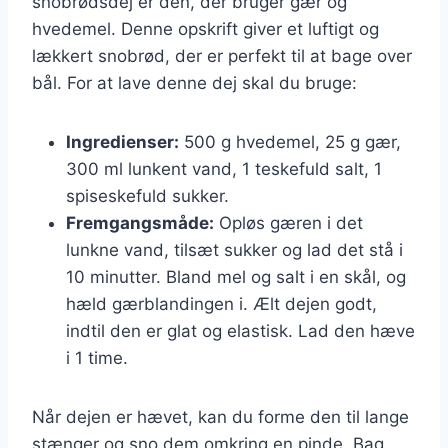
snobrødsdej er den, der bruger gær og
hvedemel. Denne opskrift giver et luftigt og
lækkert snobrød, der er perfekt til at bage over
bål. For at lave denne dej skal du bruge:
Ingredienser:
500 g hvedemel, 25 g gær,
300 ml lunkent vand, 1 teskefuld salt, 1
spiseskefuld sukker.
Fremgangsmåde:
Opløs gæren i det
lunkne vand, tilsæt sukker og lad det stå i
10 minutter. Bland mel og salt i en skål, og
hæld gærblandingen i. Ælt dejen godt,
indtil den er glat og elastisk. Lad den hæve
i 1 time.
Når dejen er hævet, kan du forme den til lange
stænger og sno dem omkring en pinde. Bag