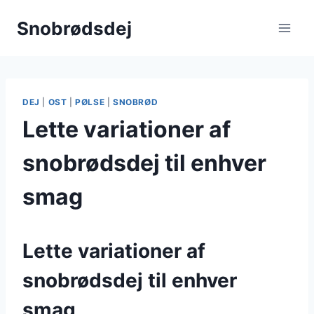
Fortsæt
Snobrødsdej
til
indhold
DEJ
|
OST
|
PØLSE
|
SNOBRØD
Lette variationer af
snobrødsdej til enhver
smag
Lette variationer af
snobrødsdej til enhver
smag