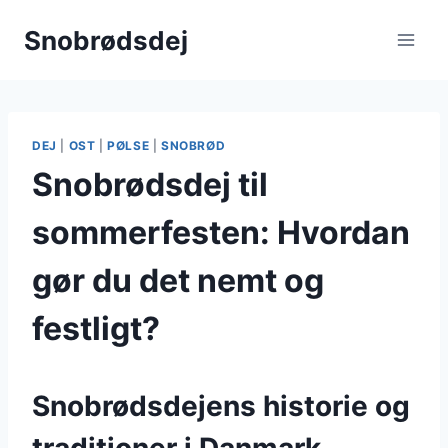
Fortsæt
Snobrødsdej
til
indhold
DEJ
|
OST
|
PØLSE
|
SNOBRØD
Snobrødsdej til
sommerfesten: Hvordan
gør du det nemt og
festligt?
Snobrødsdejens historie og
traditioner i Danmark