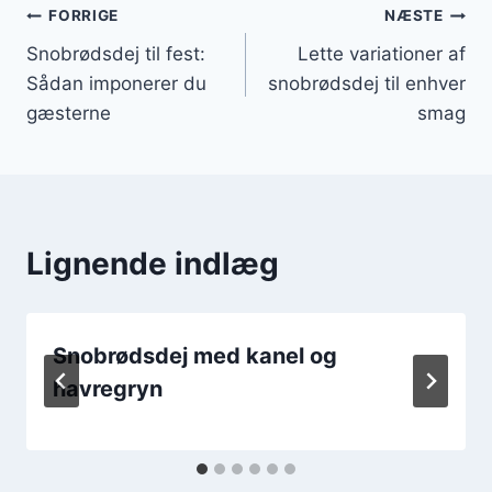
Indlægsnavigation
FORRIGE
NÆSTE
Snobrødsdej til fest:
Lette variationer af
Sådan imponerer du
snobrødsdej til enhver
gæsterne
smag
Lignende indlæg
Snobrødsdej med kanel og
havregryn