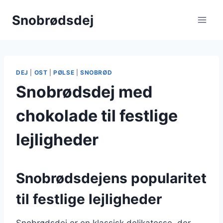
Fortsæt
Snobrødsdej
til
indhold
DEJ
|
OST
|
PØLSE
|
SNOBRØD
Snobrødsdej med
chokolade til festlige
lejligheder
Snobrødsdejens popularitet
til festlige lejligheder
Snobrødsdej er en klassisk delikatesse, der