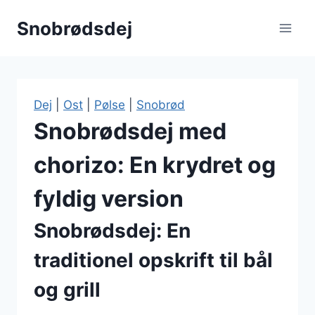
Fortsæt
Snobrødsdej
til
indhold
Dej
|
Ost
|
Pølse
|
Snobrød
Snobrødsdej med
chorizo: En krydret og
fyldig version
Snobrødsdej: En
traditionel opskrift til bål
og grill