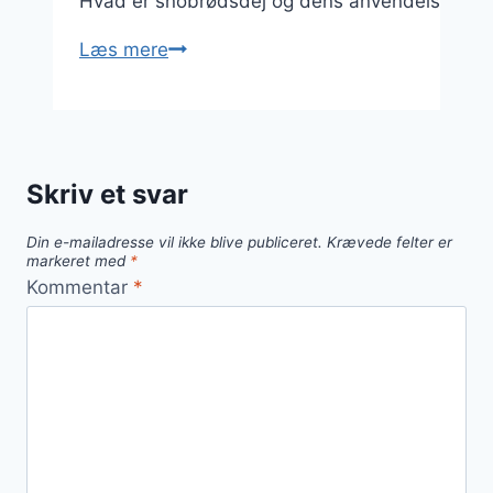
Hvad er snobrødsdej og dens anvendelse i madla
Snobrødsdej
Læs mere
med
olie
og
perlesukker
Skriv et svar
Din e-mailadresse vil ikke blive publiceret.
Krævede felter er
markeret med
*
Kommentar
*