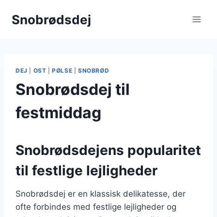
Fortsæt
Snobrødsdej
til
indhold
DEJ
|
OST
|
PØLSE
|
SNOBRØD
Snobrødsdej til
festmiddag
Snobrødsdejens popularitet
til festlige lejligheder
Snobrødsdej er en klassisk delikatesse, der
ofte forbindes med festlige lejligheder og