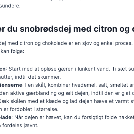
 sundere.
er du snobrødsdej med citron og
ej med citron og chokolade er en sjov og enkel proces.
 kan følge:
jen
: Start med at opløse gæren i lunkent vand. Tilsæt su
nutter, indtil det skummer.
dienserne
: I en skål, kombiner hvedemel, salt, smeltet s
 den aktive gærblanding og ælt dejen, indtil den er glat o
Dæk skålen med et klæde og lad dejen hæve et varmt ste
en er fordoblet i størrelse.
olade
: Når dejen er hævet, kan du forsigtigt folde hakke
 fordeles jævnt.