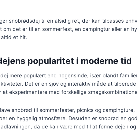
 gør snobrødsdej til en alsidig ret, der kan tilpasses en
 om det er til en sommerfest, en campingtur eller en hy
ltid et hit.
ejens popularitet i moderne tid
dej mere populært end nogensinde, især blandt familier
tiviteter. Det er en sjov og interaktiv måde at tilbered
or at eksperimentere med forskellige smagskombinatione
ave snobrød til sommerfester, picnics og campingture, hv
aber en hyggelig atmosfære. Desuden er snobrød en god
madlavningen, da de kan være med til at forme dejen og