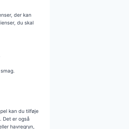
enser, der kan
ienser, du skal
.
d smag.
el kan du tilføje
. Det er også
ller havregryn,