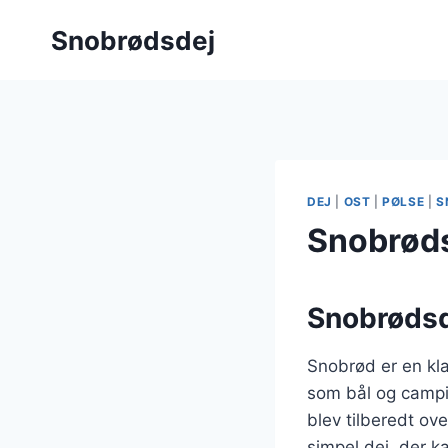
Fortsæt
Snobrødsdej
til
indhold
DEJ
|
OST
|
PØLSE
|
S
Snobrøds
Snobrødsde
Snobrød er en kla
som bål og campin
blev tilberedt ov
simpel dej, der k