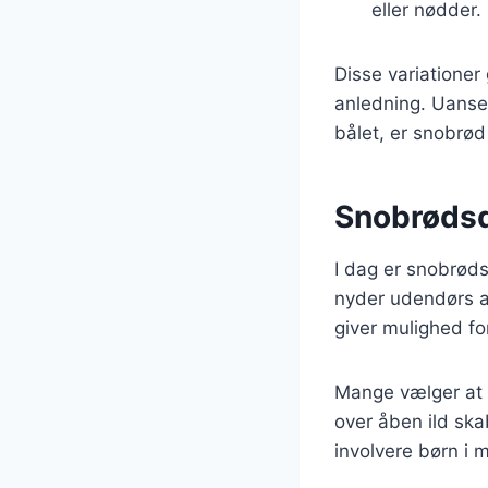
eller nødder.
Disse variationer
anledning. Uanset
bålet, er snobrød a
Snobrødsd
I dag er snobrøds
nyder udendørs ak
giver mulighed f
Mange vælger at l
over åben ild sk
involvere børn i 