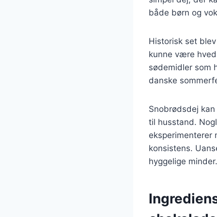
både børn og vok
Historisk set bl
kunne være hvede
sødemidler som h
danske sommerfes
Snobrødsdej kan l
til husstand. Nog
eksperimenterer m
konsistens. Uanse
hyggelige minder
Ingrediens