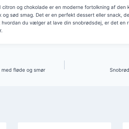
itron og chokolade er en moderne fortolkning af den kl
risk og sød smag. Det er en perfekt dessert eller snack, d
t hvordan du vælger at lave din snobrødsdej, er det en r
.
gation
ic med fløde og smør
Snobrøds