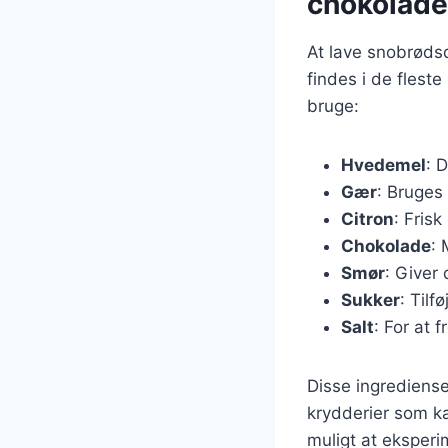
chokolade
At lave snobrøds
findes i de flest
bruge:
Hvedemel
: 
Gær
: Bruges 
Citron
: Frisk
Chokolade
: 
Smør
: Giver
Sukker
: Til
Salt
: For at
Disse ingrediense
krydderier som k
muligt at eksperi