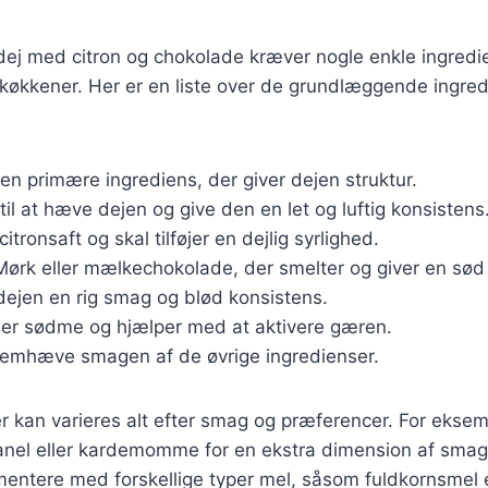
dej med citron og chokolade kræver nogle enkle ingredi
e køkkener. Her er en liste over de grundlæggende ingred
Den primære ingrediens, der giver dejen struktur.
til at hæve dejen og give den en let og luftig konsistens
 citronsaft og skal tilføjer en dejlig syrlighed.
Mørk eller mælkechokolade, der smelter og giver en sø
 dejen en rig smag og blød konsistens.
føjer sødme og hjælper med at aktivere gæren.
 fremhæve smagen af de øvrige ingredienser.
r kan varieres alt efter smag og præferencer. For eksemp
anel eller kardemomme for en ekstra dimension af smag
mentere med forskellige typer mel, såsom fuldkornsmel e