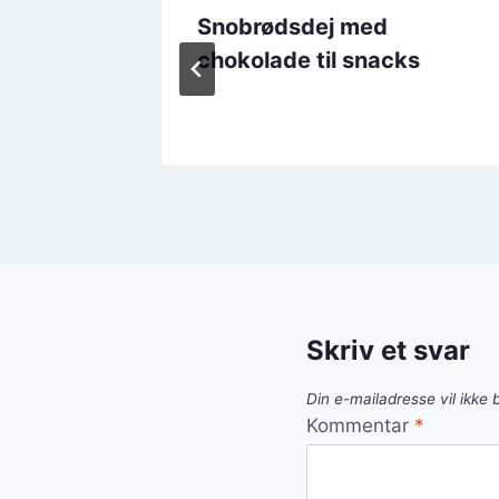
rødsdej
Snobrødsdej med
nner
chokolade til snacks
Skriv et svar
Din e-mailadresse vil ikke b
Kommentar
*