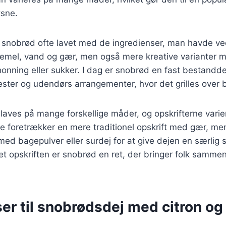
sne.
ev snobrød ofte lavet med de ingredienser, man havde v
mel, vand og gær, men også mere kreative varianter m
onning eller sukker. I dag er snobrød en fast bestandd
ter og udendørs arrangementer, hvor det grilles over b
aves på mange forskellige måder, og opskrifterne varie
le foretrækker en mere traditionel opskrift med gær, m
ed bagepulver eller surdej for at give dejen en særlig
t opskriften er snobrød en ret, der bringer folk samme
.
er til snobrødsdej med citron og