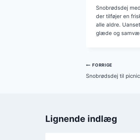
Snobrødsdej med c
der tilføjer en f
alle aldre. Uanse
glæde og samvær
Indlægsnavi
FORRIGE
Snobrødsdej til picn
Lignende indlæg