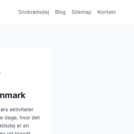
Snobrødsdej
Blog
Sitemap
Kontakt
e
Danmark
ørs aktiviteter
le dage, hvor det
ødsdej er en
ær ret blandt