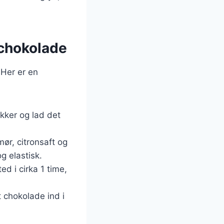
 chokolade
 Her er en
kker og lad det
mør, citronsaft og
g elastisk.
d i cirka 1 time,
t chokolade ind i