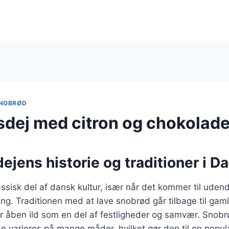
NOBRØD
dej med citron og chokolad
jens historie og traditioner i 
ssisk del af dansk kultur, især når det kommer til udend
g. Traditionen med at lave snobrød går tilbage til gam
er åben ild som en del af festligheder og samvær. Snobr
an varieres på mange måder, hvilket gør den til en popul