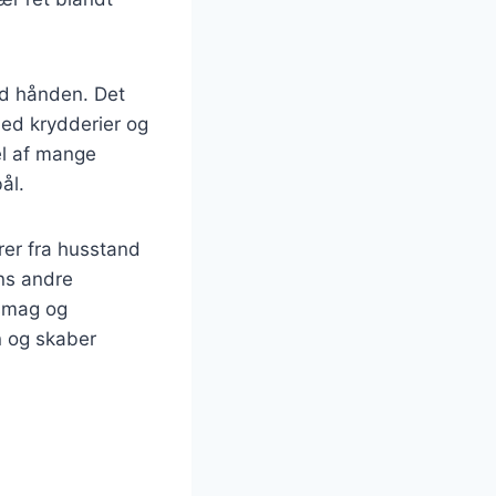
ed hånden. Det
ed krydderier og
el af mange
ål.
rer fra husstand
ens andre
 smag og
n og skaber