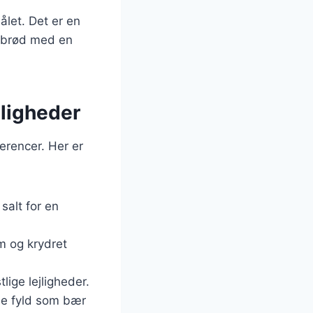
ålet. Det er en
snobrød med en
jligheder
erencer. Her er
salt for en
m og krydret
lige lejligheder.
ne fyld som bær