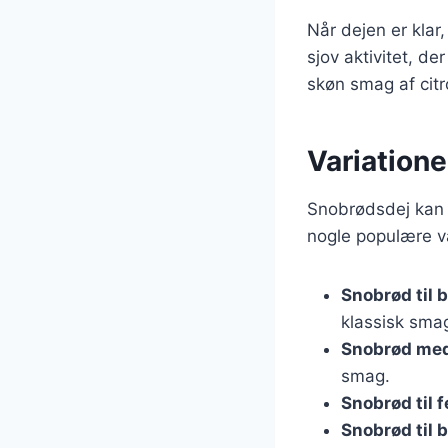
Når dejen er klar
sjov aktivitet, d
skøn smag af cit
Variatione
Snobrødsdej kan t
nogle populære va
Snobrød til 
klassisk sma
Snobrød med
smag.
Snobrød til f
Snobrød til 