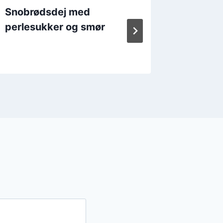
Snobrødsdej med
Snobrø
perlesukker og smør
sukker