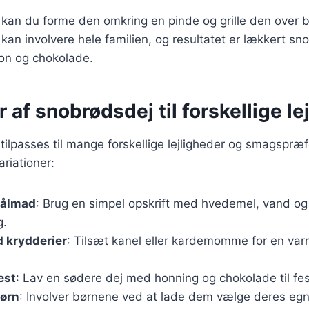
, kan du forme den omkring en pinde og grille den over b
er kan involvere hele familien, og resultatet er lækkert 
ron og chokolade.
r af snobrødsdej til forskellige le
ilpasses til mange forskellige lejligheder og smagspræf
riationer:
bålmad
: Brug en simpel opskrift med hvedemel, vand og 
g.
 krydderier
: Tilsæt kanel eller kardemomme for en var
est
: Lav en sødere dej med honning og chokolade til fest
børn
: Involver børnene ved at lade dem vælge deres eg