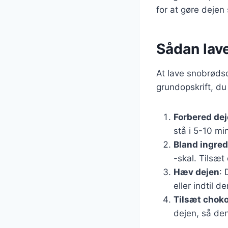
for at gøre dejen
Sådan lav
At lave snobrødsd
grundopskrift, du
Forbered de
stå i 5-10 mi
Bland ingre
-skal. Tilsæt
Hæv dejen
: 
eller indtil d
Tilsæt chok
dejen, så den