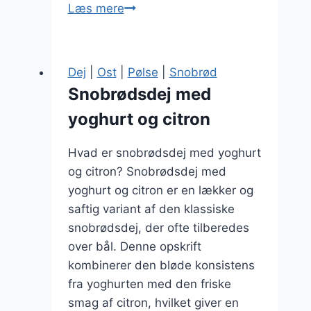
Snobrødsdej
Læs mere
med
salt
og
Dej
|
Ost
|
Pølse
|
Snobrød
bagepulver
Snobrødsdej med
yoghurt og citron
Hvad er snobrødsdej med yoghurt
og citron? Snobrødsdej med
yoghurt og citron er en lækker og
saftig variant af den klassiske
snobrødsdej, der ofte tilberedes
over bål. Denne opskrift
kombinerer den bløde konsistens
fra yoghurten med den friske
smag af citron, hvilket giver en