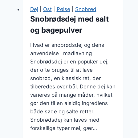
mens
Dej
|
Ost
|
Pølse
|
Snobrød
du
Snobrødsdej med salt
slapper
og bagepulver
af
Hvad er snobrødsdej og dens
anvendelse i madlavning
Snobrødsdej er en populær dej,
der ofte bruges til at lave
snobrød, en klassisk ret, der
tilberedes over bål. Denne dej kan
varieres på mange måder, hvilket
gør den til en alsidig ingrediens i
både søde og salte retter.
Snobrødsdej kan laves med
forskellige typer mel, gær…