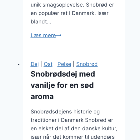
unik smagsoplevelse. Snobrød er
en populær ret i Danmark, især
blandt…
Snobrødsdej
Læs mere
med
yoghurt
og
Dej
|
Ost
|
Pølse
|
Snobrød
citron
Snobrødsdej med
vanilje for en sød
aroma
Snobrødsdejens historie og
traditioner i Danmark Snobrød er
en elsket del af den danske kultur,
især når det kommer til udendørs