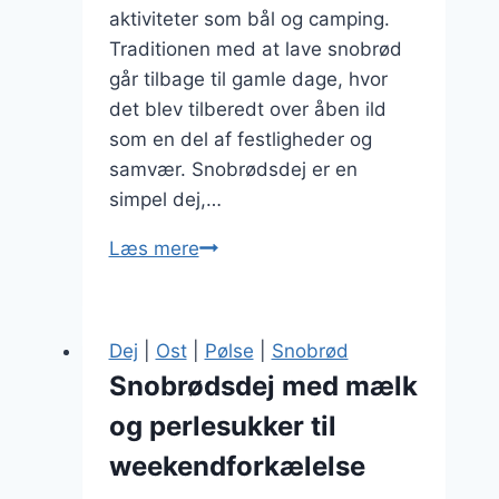
aktiviteter som bål og camping.
Traditionen med at lave snobrød
går tilbage til gamle dage, hvor
det blev tilberedt over åben ild
som en del af festligheder og
samvær. Snobrødsdej er en
simpel dej,…
Snobrødsdej
Læs mere
med
vanilje
for
Dej
|
Ost
|
Pølse
|
Snobrød
en
Snobrødsdej med mælk
sød
og perlesukker til
aroma
weekendforkælelse