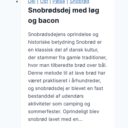
Dej
|
Ost
|
Pølse
|
Snobrød
perlesukker
Snobrødsdej med løg
til
og bacon
weekendforkælelse
Snobrødsdejens oprindelse og
historiske betydning Snobrød er
en klassisk del af dansk kultur,
der stammer fra gamle traditioner,
hvor man tilberedte brød over bål.
Denne metode til at lave brød har
været praktiseret i århundreder,
og snobrødsdej er blevet en fast
bestanddel af udendørs
aktiviteter som camping og
sommerfester. Oprindeligt blev
snobrød lavet med en…