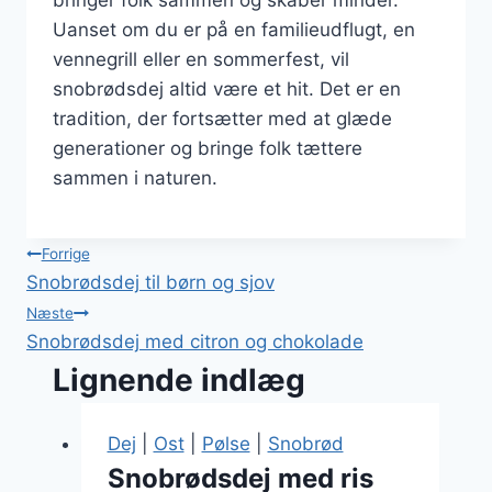
bringer folk sammen og skaber minder.
Uanset om du er på en familieudflugt, en
vennegrill eller en sommerfest, vil
snobrødsdej altid være et hit. Det er en
tradition, der fortsætter med at glæde
generationer og bringe folk tættere
sammen i naturen.
Indlægsnavigation
Forrige
Snobrødsdej til børn og sjov
Næste
Snobrødsdej med citron og chokolade
Lignende indlæg
Dej
|
Ost
|
Pølse
|
Snobrød
Snobrødsdej med ris