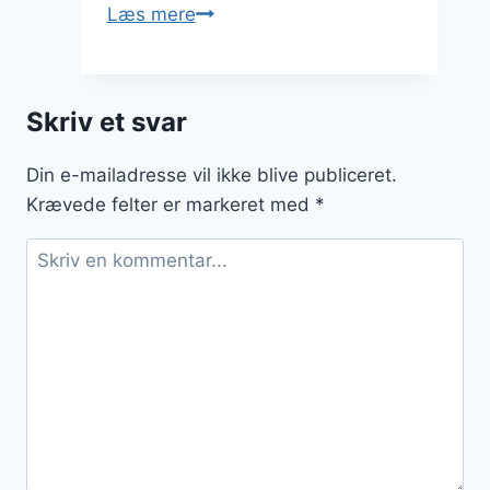
Snobrødsdej
Læs mere
med
løg
og
Skriv et svar
bacon
Din e-mailadresse vil ikke blive publiceret.
Krævede felter er markeret med
*