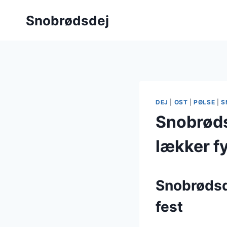
Fortsæt
Snobrødsdej
til
indhold
DEJ
|
OST
|
PØLSE
|
S
Snobrøds
lækker f
Snobrødsde
fest