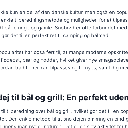
ikke kun en del af den danske kultur, men også en popu
 enkle tilberedningsmetode og muligheden for at tilpas
landt både unge og gamle. Snobrød er ofte forbundet me
et gør det til en perfekt ret til camping og bålmad.
pularitet har også ført til, at mange moderne opskrifte
 flødeost, bær og nødder, hvilket giver nye smagsoplev
hvordan traditioner kan tilpasses og fornyes, samtidig m
j til bål og grill: En perfekt ude
il tilberedning over bål og grill, hvilket gør det til en pop
ter. Den enkle metode til at sno dejen omkring en pind 
, mens man nyder naturen. Det er en sjov aktivitet for h