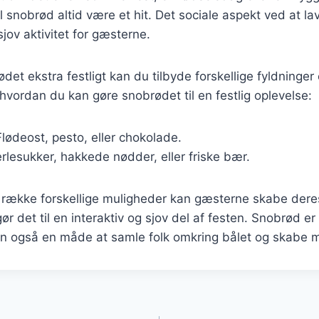
snobrød altid være et hit. Det sociale aspekt ved at l
 sjov aktivitet for gæsterne.
det ekstra festligt kan du tilbyde forskellige fyldninger
, hvordan du kan gøre snobrødet til en festlig oplevelse:
Flødeost, pesto, eller chokolade.
erlesukker, hakkede nødder, eller friske bær.
n række forskellige muligheder kan gæsterne skabe dere
ør det til en interaktiv og sjov del af festen. Snobrød er
n også en måde at samle folk omkring bålet og skabe
gation