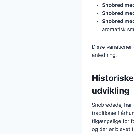
Snobrød med
Snobrød med
Snobrød med
aromatisk sm
Disse variationer
anledning.
Historisk
udvikling
Snobrødsdej har e
traditioner i århu
tilgængelige for 
og der er blevet 