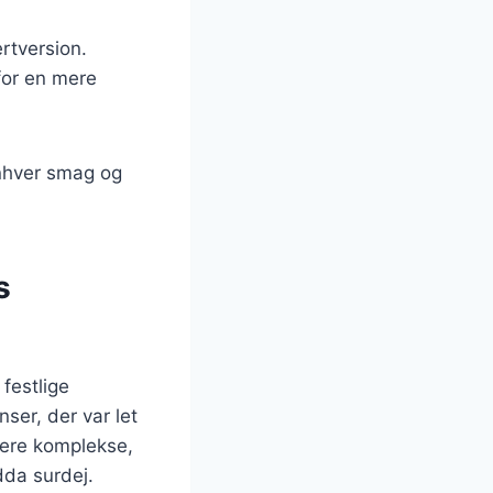
rtversion.
 for en mere
enhver smag og
s
festlige
nser, der var let
 mere komplekse,
dda surdej.