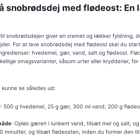
på snobrødsdej med flødeost: En 
st til snobrødsdejen giver en cremet og lækker fyldning, 
jder. For at lave snobrødsdej med flødeost skal du sta
gredienser: hvedemel, gær, vand, salt og flødeost. Fl
kellige smagsvarianter, såsom urter eller krydderier, for 
t kunne se således ud:
r
: 500 g hvedemel, 25 g gær, 300 ml vand, 200 g flødeos
måde
: Opløs gæren i lunkent vand, tilsæt mel og salt, o
 minutter, og tilsæt flødeosten, inden du former den ti