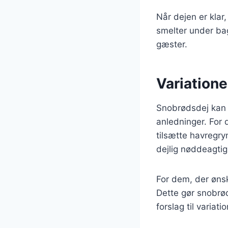
Når dejen er klar
smelter under bag
gæster.
Variatione
Snobrødsdej kan ti
anledninger. For 
tilsætte havregry
dejlig nøddeagti
For dem, der ønsk
Dette gør snobrød
forslag til variatio