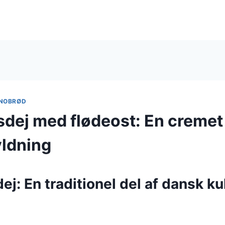
NOBRØD
dej med flødeost: En cremet
yldning
j: En traditionel del af dansk ku