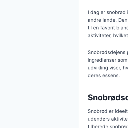
I dag er snobrød 
andre lande. Den
til en favorit b
aktiviteter, hvilk
Snobrødsdejens po
ingredienser som
udvikling viser, 
deres essens.
Snobrødsde
Snobrød er ideelt t
udendørs aktivite
tilberede snobrød