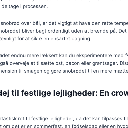
 deltage i processen.
 snobrød over bål, er det vigtigt at have den rette temp
snobrødet bliver bagt ordentligt uden at brænde på. Det
ævnligt for at sikre en ensartet bagning.
rødet endnu mere lækkert kan du eksperimentere med f
gså overveje at tilsætte ost, bacon eller grøntsager. Dis
mension til smagen og gøre snobrødet til en mere mætte
j til festlige lejligheder: En cro
astisk ret til festlige lejligheder, da det kan tilpasses 
t om det er en sommerfest, en fødselsdag eller en hygg