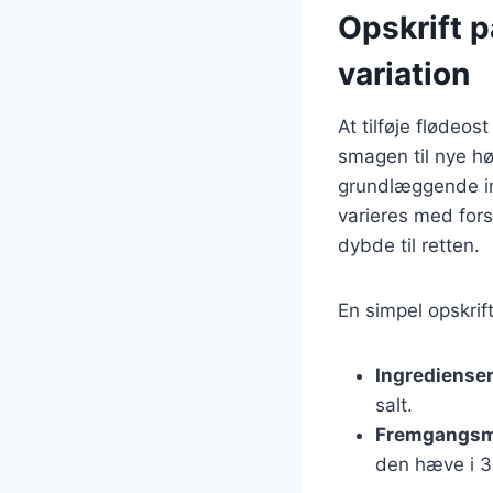
Opskrift 
variation
At tilføje flødeo
smagen til nye hø
grundlæggende in
varieres med fors
dybde til retten.
En simpel opskrif
Ingrediense
salt.
Fremgangs
den hæve i 30