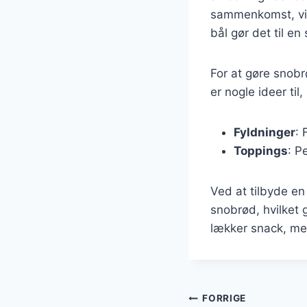
sammenkomst, vil 
bål gør det til en
For at gøre snobrø
er nogle ideer til
Fyldninger
: 
Toppings
: P
Ved at tilbyde e
snobrød, hvilket g
lækker snack, me
Indlægsnavi
FORRIGE