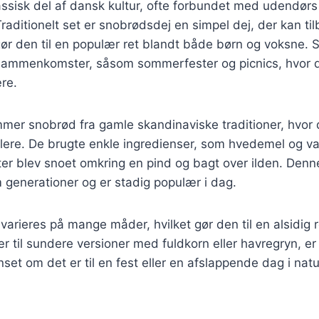
ssisk del af dansk kultur, ofte forbundet med udendørs 
raditionelt set er snobrødsdej en simpel dej, der kan ti
 gør den til en populær ret blandt både børn og voksne.
 sammenkomster, såsom sommerfester og picnics, hvor de
re.
mmer snobrød fra gamle skandinaviske traditioner, hvor d
ere. De brugte enkle ingredienser, som hvedemel og vand
ter blev snoet omkring en pind og bagt over ilden. Den
 generationer og er stadig populær i dag.
arieres på mange måder, hvilket gør den til en alsidig r
r til sundere versioner med fuldkorn eller havregryn, er
et om det er til en fest eller en afslappende dag i nat