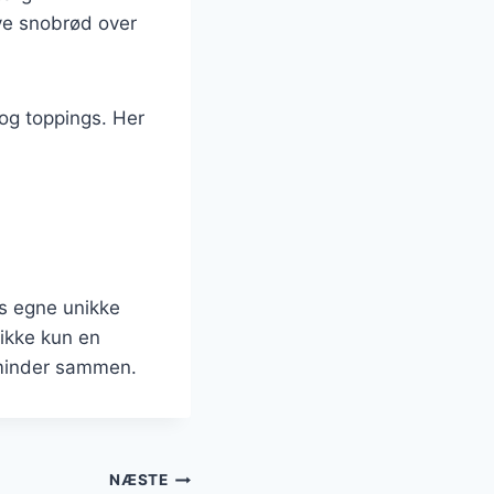
ave snobrød over
 og toppings. Her
s egne unikke
 ikke kun en
 minder sammen.
NÆSTE