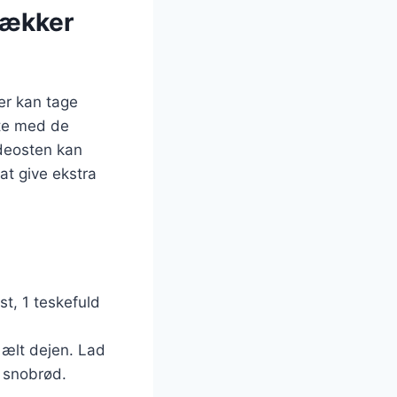
lækker
der kan tage
rte med de
ødeosten kan
at give ekstra
t, 1 teskefuld
g ælt dejen. Lad
l snobrød.