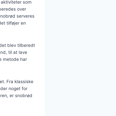
aktiviteter som
lberedes over
 Snobrød serveres
t tilføjer en
et blev tilberedt
, til at lave
ne metode har
et. Fra klassiske
 der noget for
uren, er snobrød