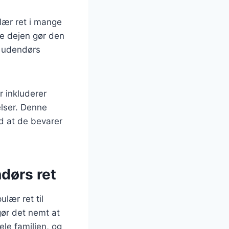
lær ret i mange
se dejen gør den
d udendørs
r inkluderer
elser. Denne
ed at de bevarer
ndørs ret
ulær ret til
gør det nemt at
ele familien, og