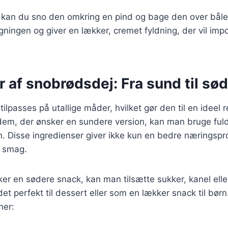
, kan du sno den omkring en pind og bage den over båle
ningen og giver en lækker, cremet fyldning, der vil imp
r af snobrødsdej: Fra sund til sød
lpasses på utallige måder, hvilket gør den til en ideel ret
dem, der ønsker en sundere version, kan man bruge fuld
n. Disse ingredienser giver ikke kun en bedre næringspr
g smag.
er en sødere snack, kan man tilsætte sukker, kanel eller 
et perfekt til dessert eller som en lækker snack til børn
ner: