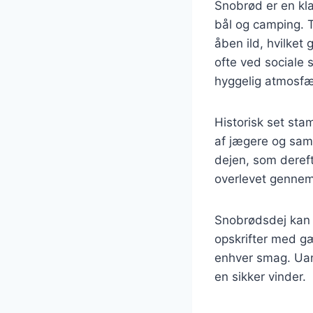
Snobrød er en kla
bål og camping. T
åben ild, hvilket
ofte ved sociale
hyggelig atmosfæ
Historisk set sta
af jægere og saml
dejen, som deref
overlevet gennem
Snobrødsdej kan v
opskrifter med gæ
enhver smag. Uans
en sikker vinder.