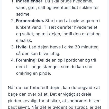
Ingredienser
: Du skal bruge hvedemel,
vand, gær, salt og eventuelt lidt sukker for
sødme.
Forberedelse
: Start med at opløse gæren i
lunkent vand. Tilsæt derefter hvedemelet
og saltet, og ælt dejen, indtil den er glat og
elastisk.
Hvile
: Lad dejen hæve i cirka 30 minutter,
så den kan blive luftig.
Formning
: Del dejen op i portioner og tril
dem til lange stænger, som du kan sno
omkring en pinde.
Når du har forberedt dejen, kan du begynde at
bage den over bålet. Det er vigtigt at dreje
pinden jævnligt for at sikre, at snobrødet bliver
bagt jævnt. Når det er gyldent og sprødt, er det