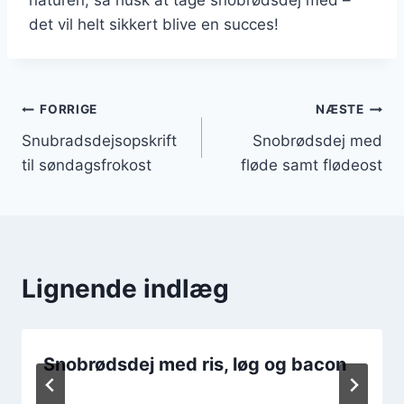
det vil helt sikkert blive en succes!
Indlægsnavigation
FORRIGE
NÆSTE
Snubradsdejsopskrift
Snobrødsdej med
til søndagsfrokost
fløde samt flødeost
Lignende indlæg
Snobrødsdej med ris, løg og bacon