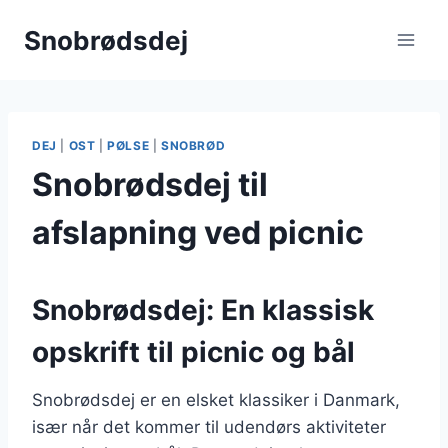
Fortsæt
Snobrødsdej
til
indhold
DEJ
|
OST
|
PØLSE
|
SNOBRØD
Snobrødsdej til
afslapning ved picnic
Snobrødsdej: En klassisk
opskrift til picnic og bål
Snobrødsdej er en elsket klassiker i Danmark,
især når det kommer til udendørs aktiviteter