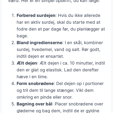
værd. Her er en simpel opskrift, du kan følge:
Forbered surdejen
: Hvis du ikke allerede
har en aktiv surdej, skal du starte med at
fodre den et par dage før, du planlægger at
bage.
Bland ingredienserne
: I en skål, kombiner
surdej, hvedemel, vand og salt. Rør godt,
indtil dejen er ensartet.
Ælt dejen
: Ælt dejen i ca. 10 minutter, indtil
den er glat og elastisk. Lad den derefter
hæve i en time.
Form snobrødene
: Del dejen op i portioner
og tril dem til lange stænger. Vikl dem
omkring en pinde eller snor.
Bagning over bål
: Placer snobrødene over
gløderne og bag dem, indtil de er gyldne