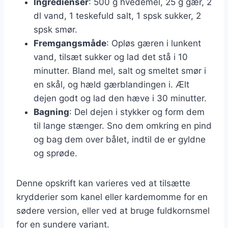
Ingredienser
: 500 g hvedemel, 25 g gær, 2
dl vand, 1 teskefuld salt, 1 spsk sukker, 2
spsk smør.
Fremgangsmåde
: Opløs gæren i lunkent
vand, tilsæt sukker og lad det stå i 10
minutter. Bland mel, salt og smeltet smør i
en skål, og hæld gærblandingen i. Ælt
dejen godt og lad den hæve i 30 minutter.
Bagning
: Del dejen i stykker og form dem
til lange stænger. Sno dem omkring en pind
og bag dem over bålet, indtil de er gyldne
og sprøde.
Denne opskrift kan varieres ved at tilsætte
krydderier som kanel eller kardemomme for en
sødere version, eller ved at bruge fuldkornsmel
for en sundere variant.