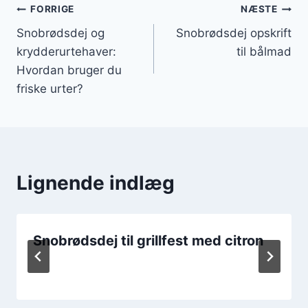
Indlægsnavigation
FORRIGE
NÆSTE
Snobrødsdej og
Snobrødsdej opskrift
krydderurtehaver:
til bålmad
Hvordan bruger du
friske urter?
Lignende indlæg
Snobrødsdej til grillfest med citron