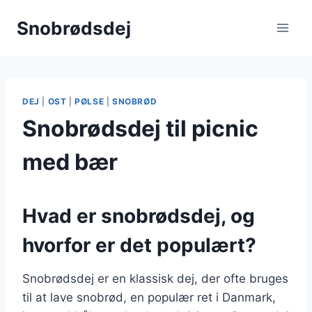
Fortsæt
Snobrødsdej
til
indhold
DEJ
|
OST
|
PØLSE
|
SNOBRØD
Snobrødsdej til picnic
med bær
Hvad er snobrødsdej, og
hvorfor er det populært?
Snobrødsdej er en klassisk dej, der ofte bruges
til at lave snobrød, en populær ret i Danmark,