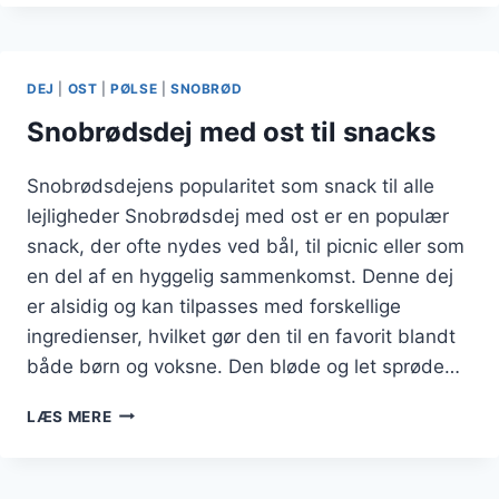
DRYS
AF
SESAMFRØ
DEJ
|
OST
|
PØLSE
|
SNOBRØD
Snobrødsdej med ost til snacks
Snobrødsdejens popularitet som snack til alle
lejligheder Snobrødsdej med ost er en populær
snack, der ofte nydes ved bål, til picnic eller som
en del af en hyggelig sammenkomst. Denne dej
er alsidig og kan tilpasses med forskellige
ingredienser, hvilket gør den til en favorit blandt
både børn og voksne. Den bløde og let sprøde…
SNOBRØDSDEJ
LÆS MERE
MED
OST
TIL