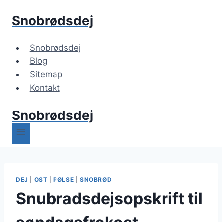
Fortsæt
Snobrødsdej
til
indhold
Snobrødsdej
Blog
Sitemap
Kontakt
Snobrødsdej
DEJ
|
OST
|
PØLSE
|
SNOBRØD
Snubradsdejsopskrift til