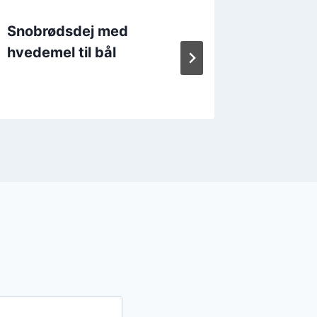
Snobrødsdej med
Snobrø
hvedemel til bål
oliveno