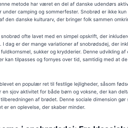
 Denne metode har været en del af danske udendørs aktivi
ær under camping og sommerfester. Snobrød er ikke kun
af den danske kulturarv, der bringer folk sammen omkri
v snobrød ofte lavet med en simpel opskrift, der inklud
. I dag er der mange variationer af snobrødsdej, der ink
fuldkornsmel, sukker og krydderier. Denne udvikling af o
er kan tilpasses og fornyes over tid, samtidig med at d
levet en populær ret til festlige lejligheder, såsom fød
r en sjov aktivitet for både børn og voksne, der kan delt
tilberedningen af brødet. Denne sociale dimension gør 
t er en oplevelse, der skaber minder.