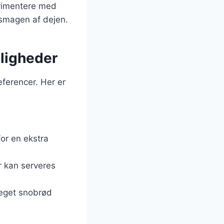
erimentere med
 smagen af dejen.
jligheder
ferencer. Her er
for en ekstra
r kan serveres
 eget snobrød