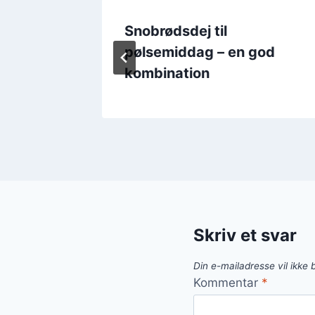
Snobrødsdej til
nacks
pølsemiddag – en god
kombination
Skriv et svar
Din e-mailadresse vil ikke b
Kommentar
*