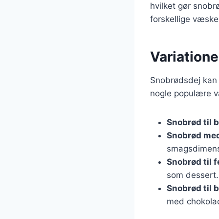
hvilket gør snob
forskellige væske
Variatione
Snobrødsdej kan t
nogle populære va
Snobrød til b
Snobrød med
smagsdimens
Snobrød til f
som dessert.
Snobrød til 
med chokolad