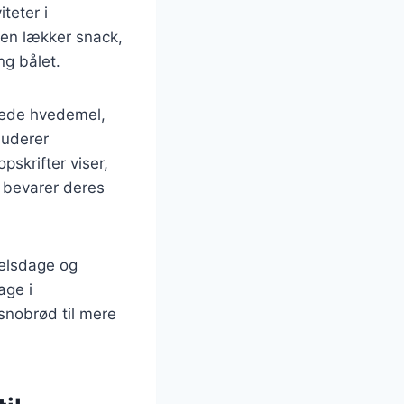
teter i
 en lækker snack,
ng bålet.
erede hvedemel,
luderer
pskrifter viser,
e bevarer deres
selsdage og
age i
snobrød til mere