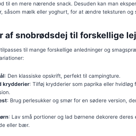
rød til en mere nærende snack. Desuden kan man eksp
r, såsom mælk eller yoghurt, for at ændre teksturen og
r af snobrødsdej til forskellige le
ilpasses til mange forskellige anledninger og smagspræ
riationer:
ål
: Den klassiske opskrift, perfekt til campingture.
 krydderier
: Tilføj krydderier som paprika eller hvidløg 
ion.
est
: Brug perlesukker og smør for en sødere version, de
børn
: Lav små portioner og lad børnene dekorere deres
e eller bær.