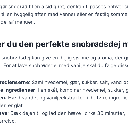
gør snobrød til en alsidig ret, der kan tilpasses enhver 
til en hyggelig aften med venner eller en festlig somme
del af menuen.
er du den perfekte snobrødsdej m
e til snobrødsdej kan give en dejlig sødme og aroma, der 
For at lave snobrødsdej med vanilje skal du følge disse
gredienserne
: Saml hvedemel, gær, sukker, salt, vand og
re ingredienser
: I en skål, kombiner hvedemel, sukker, 
en
: Hæld vandet og vaniljeekstrakten i de tørre ingredi
den er glat.
æve
: Dæk dejen til og lad den hæve i cirka 30 minutter, i
ørrelse.