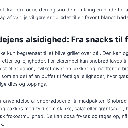
t, kan du forme den og sno den omkring en pinde for at
g af vanilje vil gøre snobrødet til en favorit blandt bå
ejens alsidighed: Fra snacks til
ke kun begrænset til at blive grillet over bål. Den kan o
 retter og lejligheder. For eksempel kan snobrød laves ti
 ost eller bacon, hvilket giver en lækker og mættende b
som en del af en buffet til festlige lejligheder, hvor g
ige dips og toppings.
 anvendelse af snobrødsdej er til madpakker. Snobrød 
og pakkes med fyld som skinke, salat eller grøntsager, hv
isk frokostmulighed. De kan også fryses og tages op, n
k.