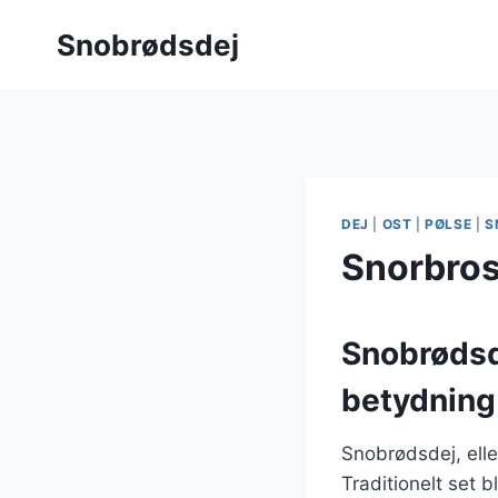
Fortsæt
Snobrødsdej
til
indhold
DEJ
|
OST
|
PØLSE
|
S
Snorbros
Snobrødsde
betydning
Snobrødsdej, elle
Traditionelt set 