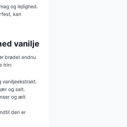
smag og lejlighed.
rfest, kan
ed vanilje
gør brødet endnu
 trin:
 vaniljeekstrakt.
gær og salt.
enser og ælt
ndtil den er