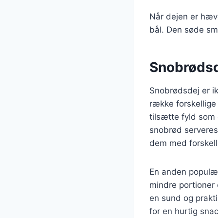
Når dejen er hæve
bål. Den søde sma
Snobrødsd
Snobrødsdej er ik
række forskellige
tilsætte fyld som
snobrød serveres 
dem med forskell
En anden populær
mindre portioner 
en sund og prakt
for en hurtig snac