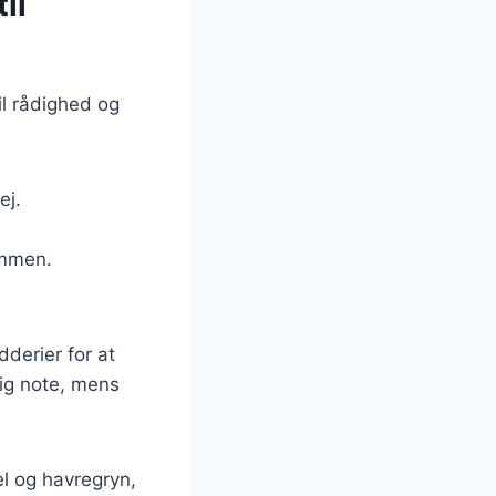
il
l rådighed og
ej.
ammen.
derier for at
lig note, mens
l og havregryn,