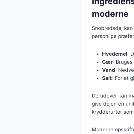
Ingrediens
moderne
Snobrødsdej kan 
personlige præfe
Hvedemel
: 
Gær
: Bruges
Vand
: Nødve
Salt
: For at 
Derudover kan man
give dejen en uni
krydderurter som
Moderne opskrifte