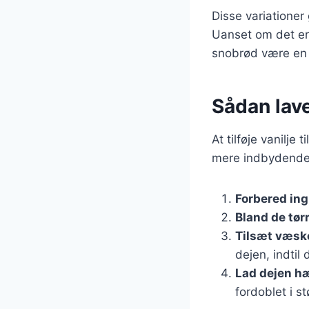
Disse variationer 
Uanset om det er 
snobrød være en 
Sådan lav
At tilføje vanilj
mere indbydende. 
Forbered in
Bland de tør
Tilsæt væsk
dejen, indtil 
Lad dejen h
fordoblet i st