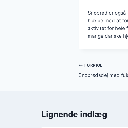
Snobrød er også e
hjælpe med at for
aktivitet for hel
mange danske hje
Indlægsnavi
FORRIGE
Snobrødsdej med fuld
Lignende indlæg