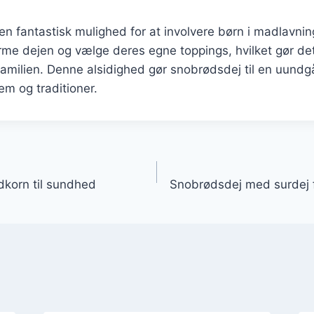
n fantastisk mulighed for at involvere børn i madlavni
me dejen og vælge deres egne toppings, hvilket gør det 
e familien. Denne alsidighed gør snobrødsdej til en uundgå
m og traditioner.
gation
korn til sundhed
Snobrødsdej med surdej 