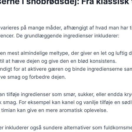
erne i snobrødsdej: Fra klassisk t
varieres på mange måder, afhængigt af hvad man har ti
rencer. De grundlæggende ingredienser inkluderer:
Den mest almindelige meltype, der giver en let og luftig d
 til at hæve dejen og give den en blød konsistens.
ndigt for at aktivere gæren og binde ingredienserne s
give smag og forbedre dejen.
 tilføje ingredienser som smør, sukker, eller endda kryd
k smag. For eksempel kan kanel og vanilje tilføje en sød
 timian kan give en mere aromatisk oplevelse.
r inkluderer også sundere alternativer som fuldkornsme