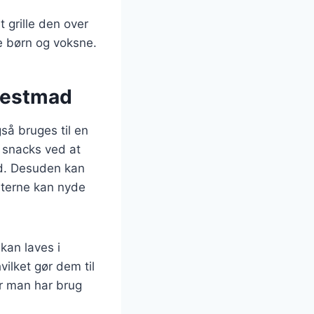
 grille den over
de børn og voksne.
 festmad
gså bruges til en
l snacks ved at
id. Desuden kan
æsterne kan nyde
kan laves i
ilket gør dem til
år man har brug