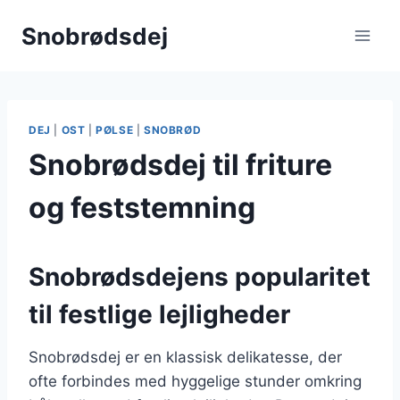
Fortsæt
Snobrødsdej
til
indhold
DEJ
|
OST
|
PØLSE
|
SNOBRØD
Snobrødsdej til friture
og feststemning
Snobrødsdejens popularitet
til festlige lejligheder
Snobrødsdej er en klassisk delikatesse, der
ofte forbindes med hyggelige stunder omkring