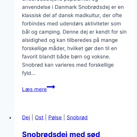
anvendelse i Danmark Snobrødsdej er en
klassisk del af dansk madkultur, der ofte
forbindes med udendørs aktiviteter som
bål og camping. Denne dej er kendt for sin
alsidighed og kan tilberedes på mange
forskellige måder, hvilket gør den til en
favorit blandt både børn og voksne.
Snobrød kan varieres med forskellige
fyld…
Snobrødsdej
Læs mere
med
flødeost
og
Dej
|
Ost
|
Pølse
|
Snobrød
bær
fyld
Snobrødsdej med sød