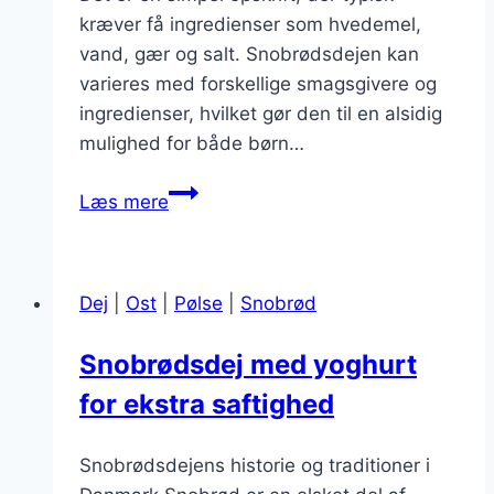
kræver få ingredienser som hvedemel,
vand, gær og salt. Snobrødsdejen kan
varieres med forskellige smagsgivere og
ingredienser, hvilket gør den til en alsidig
mulighed for både børn…
Hvad
Læs mere
kan
du
lave
Dej
|
Ost
|
Pølse
|
Snobrød
med
snobrødsdej?
Snobrødsdej med yoghurt
Flere
for ekstra saftighed
opskrifter
til
inspiration
Snobrødsdejens historie og traditioner i