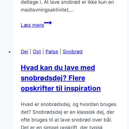
deltage i. At lave snobrød er ikke kun en
madlavningsaktivitet,…
Snobrødsdej
Læs mere
til
bål
og
Dej
|
Ost
|
Pølse
|
Snobrød
grill
i
Hvad kan du lave med
forår
snobrødsdej? Flere
opskrifter til inspiration
Hvad er snobrødsdej, og hvordan bruges
det? Snobrødsdej er en klassisk dej, der
ofte bruges til at lave snobrød over bål.
Det er en simpel opskrift, der typisk