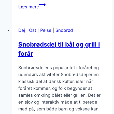
Snobrødsdej
Læs mere
med
surdej
til
Dej
|
Ost
|
Pølse
|
Snobrød
autentisk
smag
Snobrødsdej til bål og grill i
forår
Snobrødsdejens popularitet i foråret og
udendørs aktiviteter Snobrødsdej er en
klassisk del af dansk kultur, især når
foråret kommer, og folk begynder at
samles omkring bålet eller grillen. Det er
en sjov og interaktiv måde at tilberede
mad på, som både børn og voksne kan