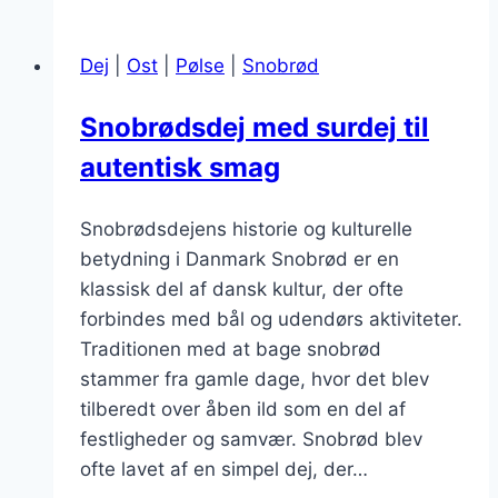
sød
kartoffel:
Dej
|
Ost
|
Pølse
|
Snobrød
En
sund
Snobrødsdej med surdej til
og
autentisk smag
velsmagende
opskrift
Snobrødsdejens historie og kulturelle
betydning i Danmark Snobrød er en
klassisk del af dansk kultur, der ofte
forbindes med bål og udendørs aktiviteter.
Traditionen med at bage snobrød
stammer fra gamle dage, hvor det blev
tilberedt over åben ild som en del af
festligheder og samvær. Snobrød blev
ofte lavet af en simpel dej, der…