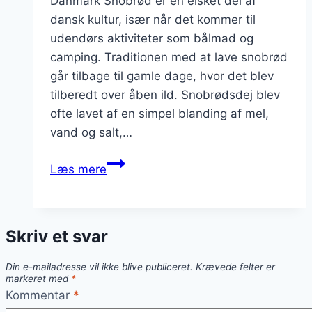
Danmark Snobrød er en elsket del af
dansk kultur, især når det kommer til
udendørs aktiviteter som bålmad og
camping. Traditionen med at lave snobrød
går tilbage til gamle dage, hvor det blev
tilberedt over åben ild. Snobrødsdej blev
ofte lavet af en simpel blanding af mel,
vand og salt,…
Snobrødsdej
Læs mere
med
yoghurt
for
Skriv et svar
ekstra
saftighed
Din e-mailadresse vil ikke blive publiceret.
Krævede felter er
markeret med
*
Kommentar
*