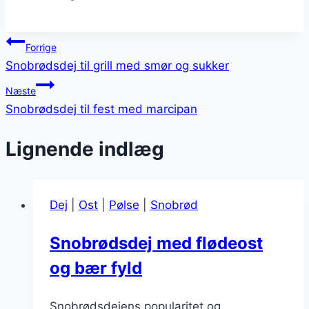
Indlægsnavigation
Forrige
Snobrødsdej til grill med smør og sukker
Næste
Snobrødsdej til fest med marcipan
Lignende indlæg
Dej
|
Ost
|
Pølse
|
Snobrød
Snobrødsdej med flødeost
og bær fyld
Snobrødsdejens popularitet og