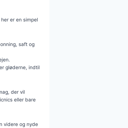
 her er en simpel
onning, saft og
ejen.
r gløderne, indtil
ag, der vil
cnics eller bare
n videre og nyde