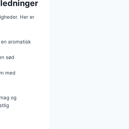
nledninger
igheder. Her er
r en aromatisk
 en sød
dem med
 smag og
tlig