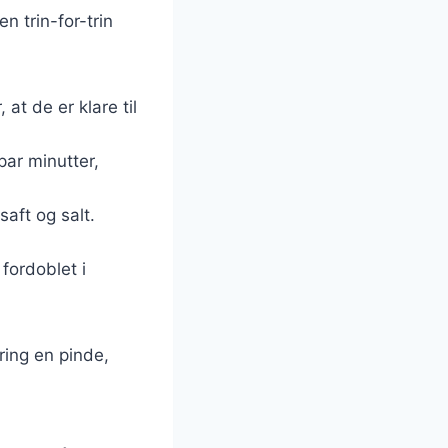
n trin-for-trin
 at de er klare til
par minutter,
saft og salt.
 fordoblet i
ing en pinde,