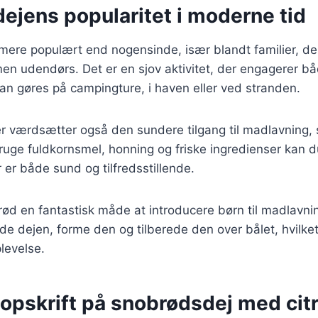
ejens popularitet i moderne tid
mere populært end nogensinde, især blandt familier, de
men udendørs. Det er en sjov aktivitet, der engagerer b
n gøres på campingture, i haven eller ved stranden.
værdsætter også den sundere tilgang til madlavning,
bruge fuldkornsmel, honning og friske ingredienser kan 
 er både sund og tilfredsstillende.
ød en fantastisk måde at introducere børn til madlavni
de dejen, forme den og tilberede den over bålet, hvilket 
plevelse.
 opskrift på snobrødsdej med cit