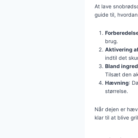
At lave snobrødsde
guide til, hvorda
Forberedelse
brug.
Aktivering a
indtil det sk
Bland ingre
Tilsæt den ak
Hævning
: D
størrelse.
Når dejen er hæv
klar til at blive gr