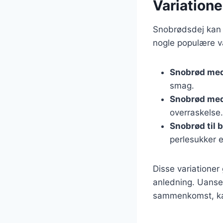
Variatione
Snobrødsdej kan t
nogle populære va
Snobrød med
smag.
Snobrød med
overraskelse.
Snobrød til 
perlesukker el
Disse variationer
anledning. Uanset
sammenkomst, kan 