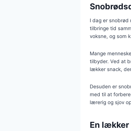
Snobrødsd
I dag er snobrød 
tilbringe tid sam
voksne, og som ka
Mange mennesker 
tilbyder. Ved at 
lækker snack, der
Desuden er snobr
med til at forbere
lærerig og sjov o
En lækker