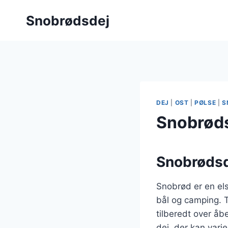
Fortsæt
Snobrødsdej
til
indhold
DEJ
|
OST
|
PØLSE
|
S
Snobrøds
Snobrødsde
Snobrød er en els
bål og camping. T
tilberedt over åb
dej, der kan vari