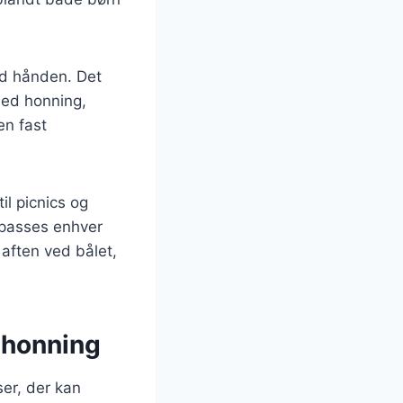
ed hånden. Det
med honning,
en fast
l picnics og
ilpasses enhver
aften ved bålet,
 honning
er, der kan