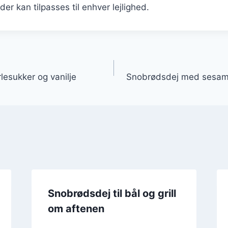
er kan tilpasses til enhver lejlighed.
gation
esukker og vanilje
Snobrødsdej med sesamfr
Snobrødsdej til bål og grill
om aftenen