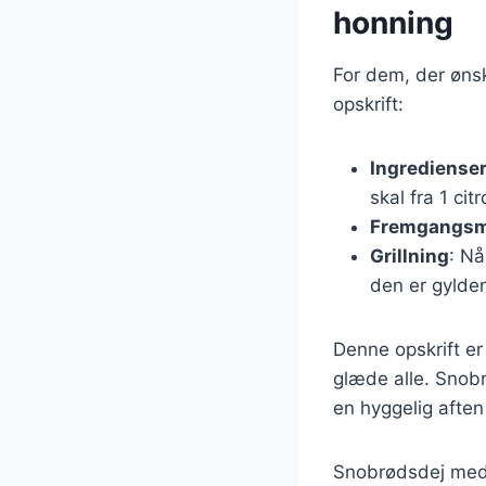
honning
For dem, der ønsk
opskrift:
Ingrediense
skal fra 1 cit
Fremgangs
Grillning
: Nå
den er gylde
Denne opskrift er
glæde alle. Snobr
en hyggelig aften
Snobrødsdej med 