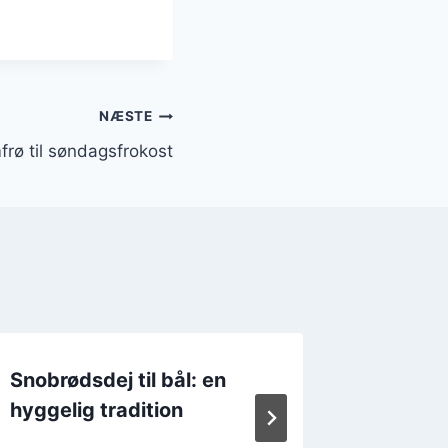
NÆSTE
ø til søndagsfrokost
Snobrødsdej til bål: en
Snobrø
hyggelig tradition
karde