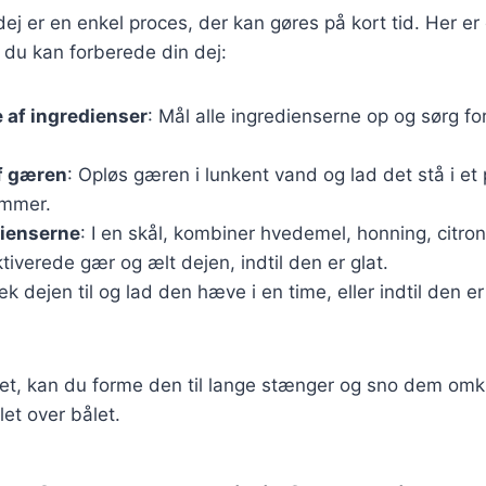
j er en enkel proces, der kan gøres på kort tid. Her er e
n du kan forberede din dej:
 af ingredienser
: Mål alle ingredienserne op og sørg for,
f gæren
: Opløs gæren i lunkent vand og lad det stå i et 
ummer.
dienserne
: I en skål, kombiner hvedemel, honning, citron
tiverede gær og ælt dejen, indtil den er glat.
æk dejen til og lad den hæve i en time, eller indtil den er
et, kan du forme den til lange stænger og sno dem omkr
illet over bålet.