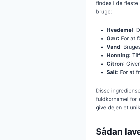
findes i de flest
bruge:
Hvedemel
: 
Gær
: For at 
Vand
: Bruge
Honning
: Ti
Citron
: Give
Salt
: For at
Disse ingrediense
fuldkornsmel for 
give dejen et uni
Sådan lav