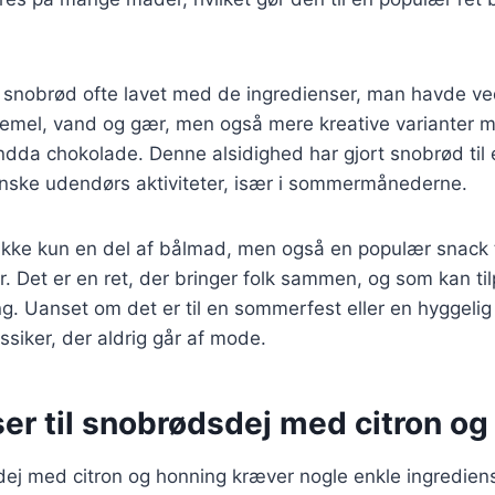
ev snobrød ofte lavet med de ingredienser, man havde v
mel, vand og gær, men også mere kreative varianter 
endda chokolade. Denne alsidighed har gjort snobrød til 
nske udendørs aktiviteter, især i sommermånederne.
ikke kun en del af bålmad, men også en populær snack ti
der. Det er en ret, der bringer folk sammen, og som kan t
. Uanset om det er til en sommerfest eller en hyggelig 
ssiker, der aldrig går af mode.
er til snobrødsdej med citron og
ej med citron og honning kræver nogle enkle ingrediens