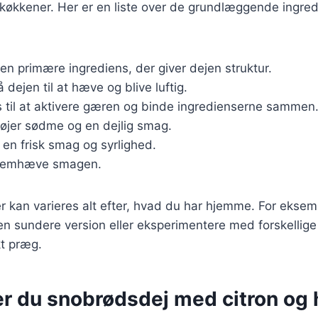
e køkkener. Her er en liste over de grundlæggende ingred
Den primære ingrediens, der giver dejen struktur.
få dejen til at hæve og blive luftig.
s til at aktivere gæren og binde ingredienserne sammen
lføjer sødme og en dejlig smag.
r en frisk smag og syrlighed.
 fremhæve smagen.
r kan varieres alt efter, hvad du har hjemme. For eksemp
en sundere version eller eksperimentere med forskellige 
kt præg.
er du snobrødsdej med citron og