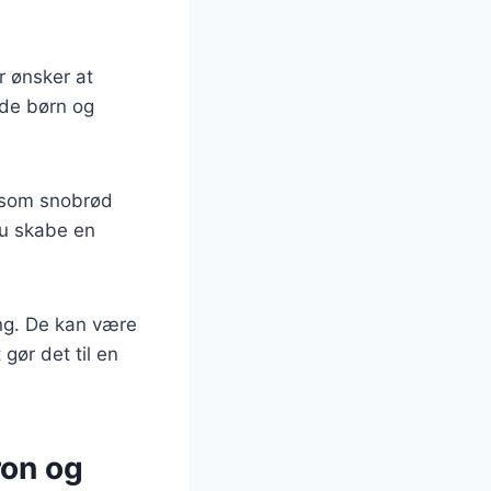
r ønsker at
åde børn og
 som snobrød
du skabe en
ng. De kan være
gør det til en
ron og