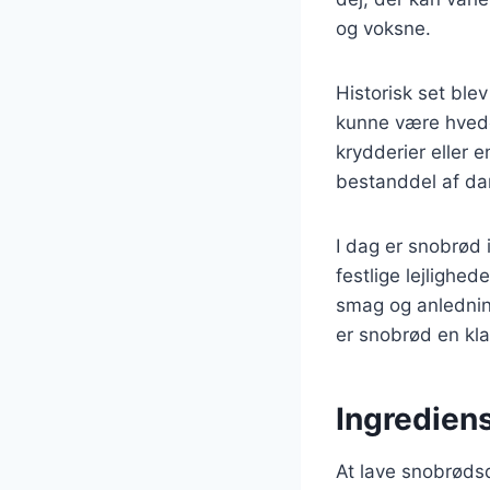
og voksne.
Historisk set bl
kunne være hvede
krydderier eller 
bestanddel af da
I dag er snobrød 
festlige lejlighe
smag og anledning
er snobrød en kla
Ingrediens
At lave snobrødsd