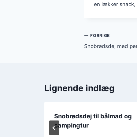
en lækker snack, d
Indlægsnavi
FORRIGE
Snobrødsdej med perl
Lignende indlæg
terbål:
Snobrødsdej til bålmad og
 bedste
campingtur