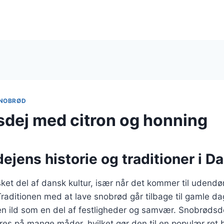
NOBRØD
dej med citron og honning
jens historie og traditioner i 
ket del af dansk kultur, især når det kommer til udendør
raditionen med at lave snobrød går tilbage til gamle da
en ild som en del af festligheder og samvær. Snobrødsd
eres på mange måder, hvilket gør den til en populær ret