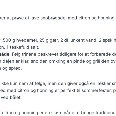
er at prøve at lave snobrødsdej med citron og honning,
r
: 500 g hvedemel, 25 g gær, 2 dl lunkent vand, 2 spsk h
ron, 1 teskefuld salt.
måde
: Følg trinene beskrevet tidligere for at forberede d
r dejen er klar, sno den omkring en pinde og grill den ove
n og sprød.
 ikke kun nem at følge, men den giver også en lækker sm
ød med citron og honning er perfekt til sommerfester, pi
 ved bålet.
citron og honning er en skøn måde at bringe traditione