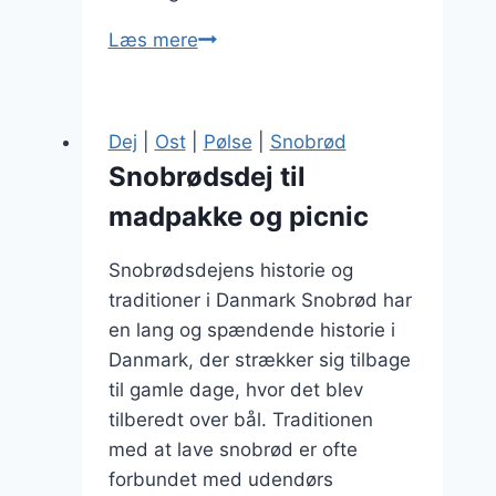
Snobrødsdej
Læs mere
til
bålmad
med
Dej
|
Ost
|
Pølse
|
Snobrød
olie
Snobrødsdej til
madpakke og picnic
Snobrødsdejens historie og
traditioner i Danmark Snobrød har
en lang og spændende historie i
Danmark, der strækker sig tilbage
til gamle dage, hvor det blev
tilberedt over bål. Traditionen
med at lave snobrød er ofte
forbundet med udendørs