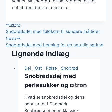
venner, vil snobrød fortsat være en elsket
del af den danske madkultur.
Indlægsnavigation
Forrige
Snobrødsdej med fuldkorn til sundere måltider
Næste
Snobrødsdej med honning for en naturlig sødme
Lignende indlæg
Dej
|
Ost
|
Pølse
|
Snobrød
Snobrødsdej med
perlesukker og citron
Hvad er snobrødsdej og dens
popularitet i Danmark
Snobrødsdej er en klassisk