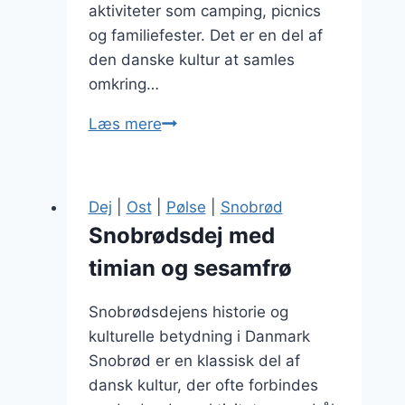
aktiviteter som camping, picnics
og familiefester. Det er en del af
den danske kultur at samles
omkring…
Snobrødsdej
Læs mere
til
madpakke
og
Dej
|
Ost
|
Pølse
|
Snobrød
picnic
Snobrødsdej med
timian og sesamfrø
Snobrødsdejens historie og
kulturelle betydning i Danmark
Snobrød er en klassisk del af
dansk kultur, der ofte forbindes