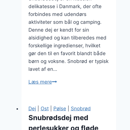
delikatesse i Danmark, der ofte
forbindes med udendørs
aktiviteter som bål og camping.
Denne dej er kendt for sin
alsidighed og kan tilberedes med
forskellige ingredienser, hvilket
gør den til en favorit blandt både
børn og voksne. Snobrød er typisk
lavet af en…
Snobrødsdej
Læs mere
med
perlesukker
og
Dej
|
Ost
|
Pølse
|
Snobrød
citron
Snubrødsdej med
perlesukker og fløde