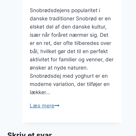
Snobrødsdejens popularitet i
danske traditioner Snobrød er en
elsket del af den danske kultur,
især når foråret nærmer sig. Det
er en ret, der ofte tilberedes over
bål, hvilket gør det til en perfekt
aktivitet for familier og venner, der
ønsker at nyde naturen.
Snobrødsdej med yoghurt er en
moderne variation, der tilføjer en
lækker…
Snobrødsdej
Læs mere
med
yoghurt
til
Skriv et svar