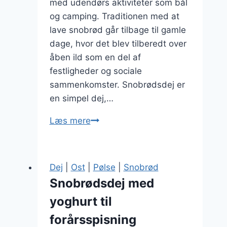
med udendørs aktiviteter som bål
og camping. Traditionen med at
lave snobrød går tilbage til gamle
dage, hvor det blev tilberedt over
åben ild som en del af
festligheder og sociale
sammenkomster. Snobrødsdej er
en simpel dej,…
Snobrødsdej
Læs mere
med
timian
og
Dej
|
Ost
|
Pølse
|
Snobrød
sesamfrø
Snobrødsdej med
yoghurt til
forårsspisning