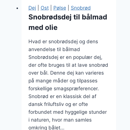
og
Dej
|
Ost
|
Pølse
|
Snobrød
fløde
Snobrødsdej til bålmad
med olie
Hvad er snobrødsdej og dens
anvendelse til bålmad
Snobrødsdej er en populær dej,
der ofte bruges til at lave snobrød
over bål. Denne dej kan varieres
på mange måder og tilpasses
forskellige smagspræferencer.
Snobrød er en klassisk del af
dansk friluftsliv og er ofte
forbundet med hyggelige stunder
i naturen, hvor man samles
omkring bålet…