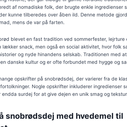
eredt af nomadiske folk, der brugte enkle ingredienser
j, der kunne tilberedes over åben ild. Denne metode gjord
 mad, mens de var på farten.
rød blevet en fast tradition ved sommerfester, lejrture
n lækker snack, men også en social aktivitet, hvor folk 
 historier og nyde hinandens selskab. Traditionen med a
 den danske kultur og er ofte forbundet med hygge og s
mange opskrifter på snobrødsdej, der varierer fra de kla
fortolkninger. Nogle opskrifter inkluderer ingredienser 
r endda surdej for at give dejen en unik smag og tekstur
på snobrødsdej med hvedemel til