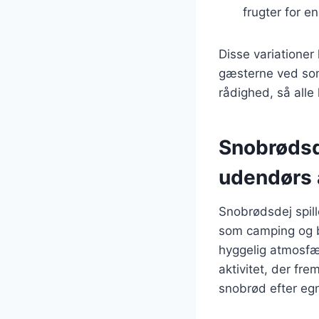
frugter for e
Disse variatione
gæsterne ved somm
rådighed, så alle
Snobrødsd
udendørs a
Snobrødsdej spill
som camping og b
hyggelig atmosfær
aktivitet, der fr
snobrød efter eg