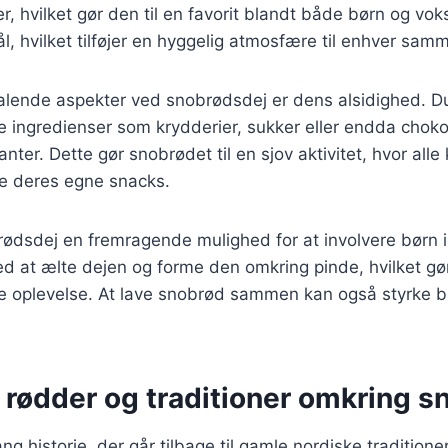
 hvilket gør den til en favorit blandt både børn og vo
ål, hvilket tilføjer en hyggelig atmosfære til enhver sa
talende aspekter ved snobrødsdej er dens alsidighed. D
ige ingredienser som krydderier, sukker eller endda chok
ter. Dette gør snobrødet til en sjov aktivitet, hvor alle 
de deres egne snacks.
ødsdej en fremragende mulighed for at involvere børn 
 at ælte dejen og forme den omkring pinde, hvilket gør 
 oplevelse. At lave snobrød sammen kan også styrke 
.
 rødder og traditioner omkring s
ng historie, der går tilbage til gamle nordiske traditione