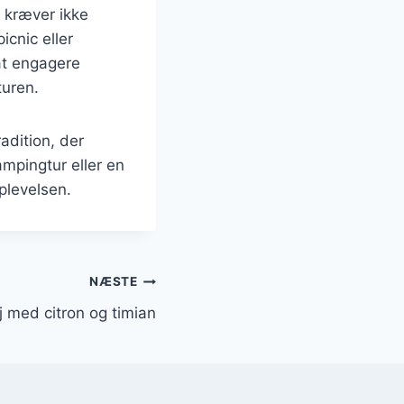
 kræver ikke
icnic eller
at engagere
turen.
adition, der
pingtur eller en
plevelsen.
NÆSTE
 med citron og timian