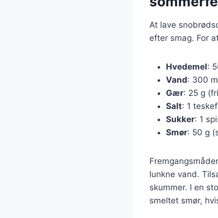
sommerfe
At lave snobrødsd
efter smag. For 
Hvedemel
: 
Vand
: 300 ml
Gær
: 25 g (f
Salt
: 1 teske
Sukker
: 1 sp
Smør
: 50 g (
Fremgangsmåden e
lunkne vand. Tilsæ
skummer. I en sto
smeltet smør, hvis