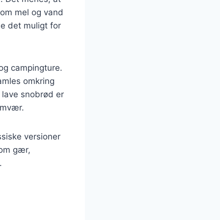
 som mel og vand
e det muligt for
 og campingture.
samles omkring
t lave snobrød er
amvær.
ssiske versioner
som gær,
.