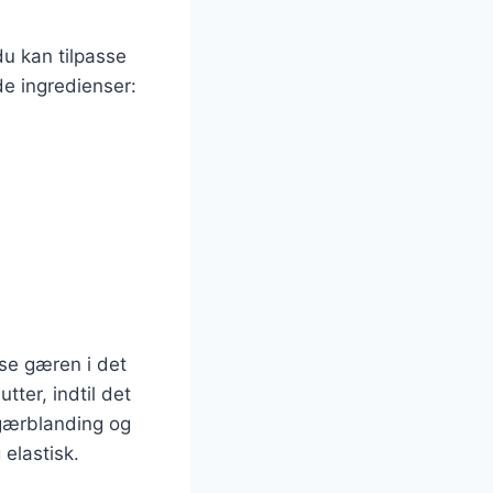
du kan tilpasse
e ingredienser:
se gæren i det
tter, indtil det
 gærblanding og
 elastisk.