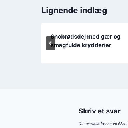
Lignende indlæg
t til
Snobrødsdej med gær og
smagfulde krydderier
Skriv et svar
Din e-mailadresse vil ikke b