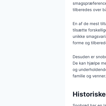
smagspræferencer,
tilberedes over b
En af de mest til
tilsætte forskell
unikke smagsvarian
forme og tilbere
Desuden er snobr
De kan hjælpe med
og underholdende
familie og venner
Historiske
Snobrød har en la