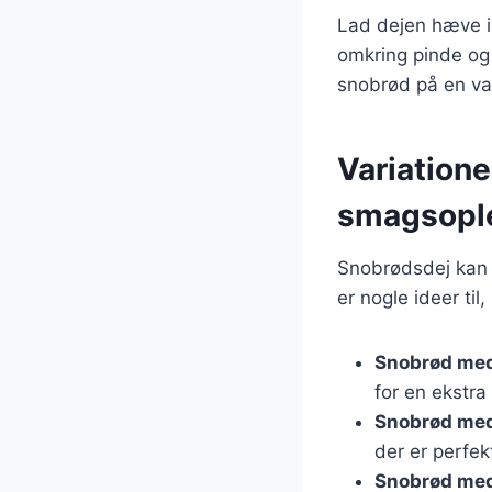
Lad dejen hæve i 
omkring pinde og
snobrød på en v
Variatione
smagsopl
Snobrødsdej kan 
er nogle ideer ti
Snobrød med
for en ekstra
Snobrød me
der er perfekt
Snobrød med