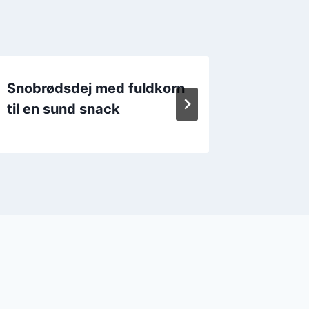
Snobrødsdej med fuldkorn
Snobrø
til en sund snack
og tom