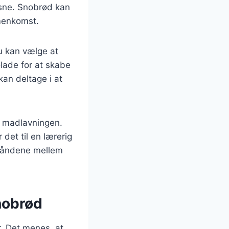
ksne. Snobrød kan
mmenkomst.
u kan vælge at
olade for at skabe
kan deltage i at
i madlavningen.
det til en lærerig
båndene mellem
nobrød
r. Det menes, at