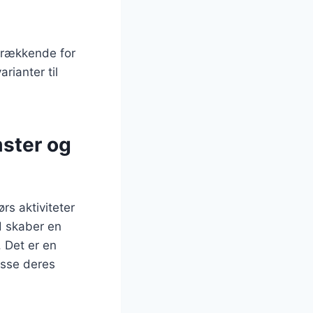
trækkende for
rianter til
ster og
rs aktiviteter
d skaber en
 Det er en
asse deres