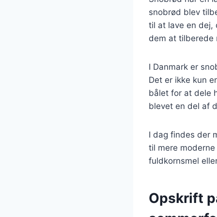
snobrød blev tilb
til at lave en de
dem at tilberede
I Danmark er snob
Det er ikke kun e
bålet for at dele
blevet en del af
I dag findes der 
til mere moderne 
fuldkornsmel elle
Opskrift 