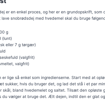
st
ej er en enkel proces, og her er en grundopskrift, som 
at lave snobrødsdej med hvedemel skal du bruge følgend
500 g
 (lunt)
risk eller 7 g tørgær)
fuld
iseskefuld (valgfrit)
smeltet, valgfrit)
r lige så enkel som ingredienserne. Start med at oplø
t sukker, hvis du bruger det, og lad det stå i et par minu
r skål, bland hvedemelet og saltet. Tilsæt den opløste
 du vælger at bruge det. Ælt dejen, indtil den er glat og