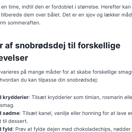
en time, indtil den er fordoblet i størrelse. Herefter ka
 tilberede dem over bålet. Det er en sjov og lækker må
arm sommeraften.
r af snobrødsdej til forskellige
evelser
varieres på mange måder for at skabe forskellige smags
l, hvordan du kan tilpasse din snobrødsdej:
 krydderier
: Tilsæt krydderier som timian, rosmarin ell
 smag.
d sødme
: Tilsæt kanel, vanilje eller honning for at lave 
 til dessert.
 fyld
: Prøv at fylde dejen med chokoladechips, nødder 