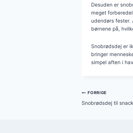
Desuden er snobr
meget forberedelse
udendørs fester.
børnene på, hvil
Snobrødsdej er ik
bringer menneske
simpel aften i ha
Indlægsnavi
FORRIGE
Snobrødsdej til snac