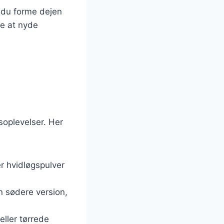
n du forme dejen
de at nyde
oplevelser. Her
er hvidløgspulver
en sødere version,
eller tørrede