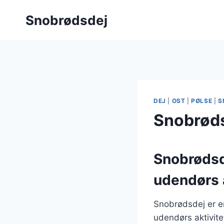
Fortsæt
Snobrødsdej
til
indhold
DEJ
|
OST
|
PØLSE
|
S
Snobrøds
Snobrødsd
udendørs a
Snobrødsdej er e
udendørs aktivite