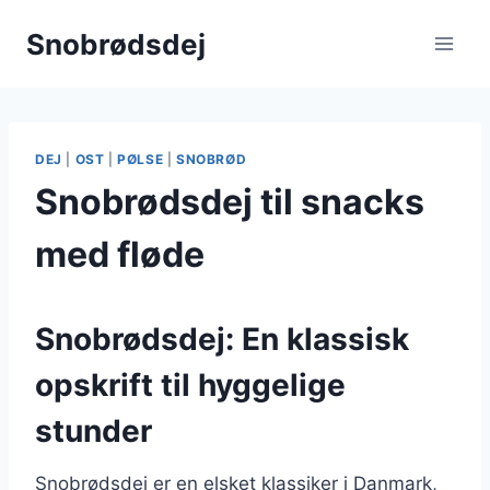
Fortsæt
Snobrødsdej
til
indhold
DEJ
|
OST
|
PØLSE
|
SNOBRØD
Snobrødsdej til snacks
med fløde
Snobrødsdej: En klassisk
opskrift til hyggelige
stunder
Snobrødsdej er en elsket klassiker i Danmark,