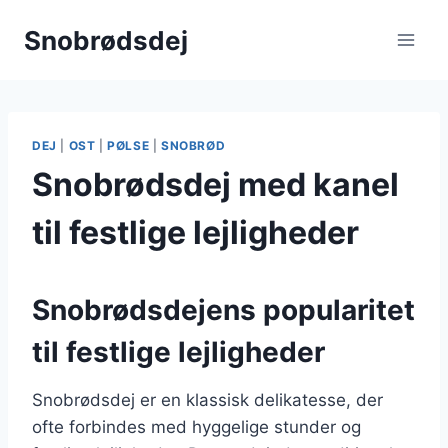
Fortsæt
Snobrødsdej
til
indhold
DEJ
|
OST
|
PØLSE
|
SNOBRØD
Snobrødsdej med kanel
til festlige lejligheder
Snobrødsdejens popularitet
til festlige lejligheder
Snobrødsdej er en klassisk delikatesse, der
ofte forbindes med hyggelige stunder og