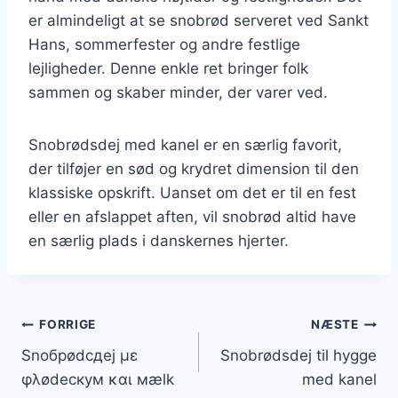
er almindeligt at se snobrød serveret ved Sankt
Hans, sommerfester og andre festlige
lejligheder. Denne enkle ret bringer folk
sammen og skaber minder, der varer ved.
Snobrødsdej med kanel er en særlig favorit,
der tilføjer en sød og krydret dimension til den
klassiske opskrift. Uanset om det er til en fest
eller en afslappet aften, vil snobrød altid have
en særlig plads i danskernes hjerter.
Indlægsnavigation
FORRIGE
NÆSTE
Snобрødсдеј με
Snobrødsdej til hygge
φλødескум και мælk
med kanel