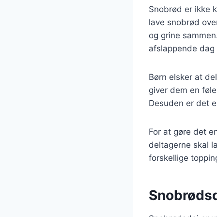
Snobrød er ikke k
lave snobrød over
og grine sammen. 
afslappende dag 
Børn elsker at de
giver dem en føle
Desuden er det 
For at gøre det 
deltagerne skal l
forskellige toppin
Snobrødsd