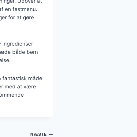
dninger. Udover at
af en festmenu.
er for at gøre
 ingredienser
glæde både børn
else.
n fantastisk måde
ter med at være
f kommende
NÆSTE