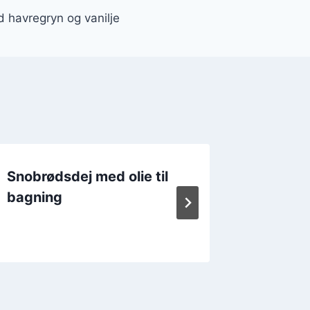
 havregryn og vanilje
Snobrødsdej med olie til
Sådan l
bagning
snobrø
ingredi