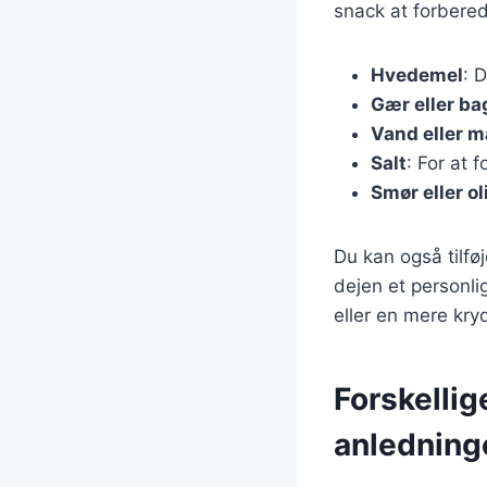
snack at forbere
Hvedemel
: 
Gær eller ba
Vand eller 
Salt
: For at 
Smør eller ol
Du kan også tilføj
dejen et personl
eller en mere kry
Forskellig
anledning