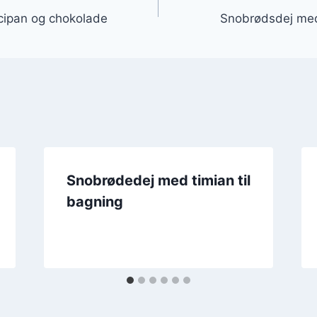
cipan og chokolade
Snobrødsdej med
Snobrødedej med timian til
bagning