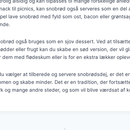
rolig alsidig og kan tilpasses til mange forskellige anle
ack til picnics, kan snobrød også serveres som en del 
el lave snobrød med fyld som ost, bacon eller grøntsag
nde.
obrød også bruges som en sjov dessert. Ved at tilsætte
dder eller frugt kan du skabe en sød version, der vil 
 dem med flødeskum eller is for en ekstra lækker oplev
u vælger at tilberede og servere snobrødsdej, er det e
mmen og skabe minder. Det er en tradition, der fortsæt
k og mange andre steder, og som vil blive værdsat a
gation