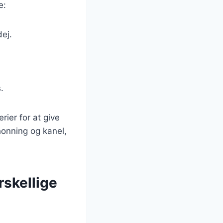
e:
dej.
.
rier for at give
honning og kanel,
rskellige