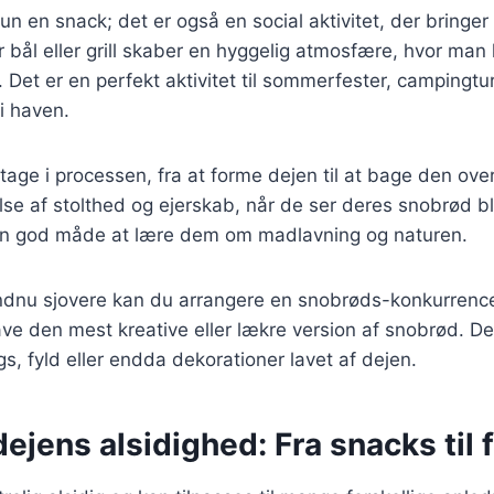
un en snack; det er også en social aktivitet, der bringe
 bål eller grill skaber en hyggelig atmosfære, hvor man 
Det er en perfekt aktivitet til sommerfester, campingtur
i haven.
ltage i processen, fra at forme dejen til at bage den ov
lse af stolthed og ejerskab, når de ser deres snobrød bli
en god måde at lære dem om madlavning og naturen.
endnu sjovere kan du arrangere en snobrøds-konkurrence
ave den mest kreative eller lækre version af snobrød. De
gs, fyld eller endda dekorationer lavet af dejen.
ejens alsidighed: Fra snacks til