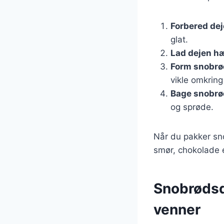
Forbered de
glat.
Lad dejen h
Form snobr
vikle omkring
Bage snobr
og sprøde.
Når du pakker sno
smør, chokolade e
Snobrødsd
venner