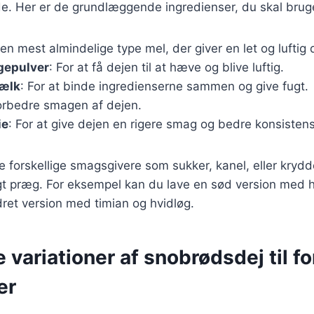
de. Her er de grundlæggende ingredienser, du skal brug
Den mest almindelige type mel, der giver en let og luftig 
gepulver
: For at få dejen til at hæve og blive luftig.
mælk
: For at binde ingredienserne sammen og give fugt.
forbedre smagen af dejen.
ie
: For at give dejen en rigere smag og bedre konsistens
e forskellige smagsgivere som sukker, kanel, eller krydde
igt præg. For eksempel kan du lave en sød version med 
dret version med timian og hvidløg.
e variationer af snobrødsdej til fo
er