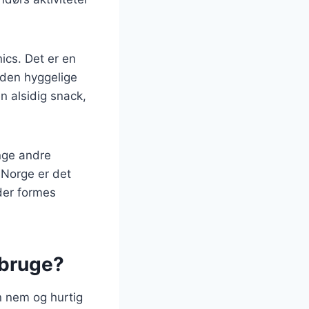
nics. Det er en
 den hyggelige
n alsidig snack,
nge andre
 Norge er det
der formes
 bruge?
n nem og hurtig