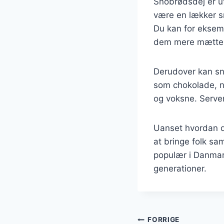
Snobrødsdej er ut
være en lækker sn
Du kan for eksemp
dem mere mætte
Derudover kan sn
som chokolade, nø
og voksne. Server
Uanset hvordan d
at bringe folk sa
populær i Danmar
generationer.
Indlægsnavi
FORRIGE