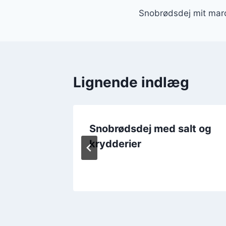
Snobrødsdej mit mar
Lignende indlæg
adpakke
Snobrødsdej med salt og
nene
krydderier