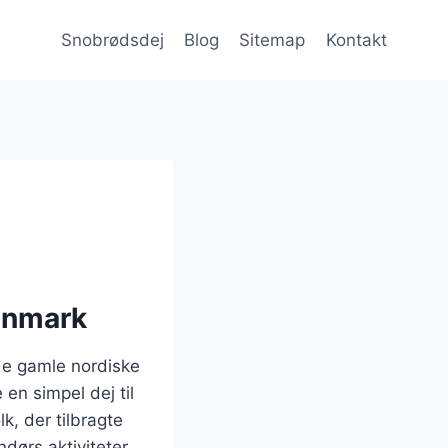
Snobrødsdej
Blog
Sitemap
Kontakt
Danmark
 de gamle nordiske
 en simpel dej til
k, der tilbragte
dørs aktiviteter