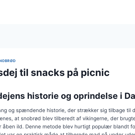
NOBRØD
dej til snacks på picnic
ejens historie og oprindelse i 
ng og spændende historie, der strækker sig tilbage til
enes, at snobrød blev tilberedt af vikingerne, der brugte
 åben ild. Denne metode blev hurtigt populær blandt fol
 det var en praktisk måde at tilberede mad på under uden