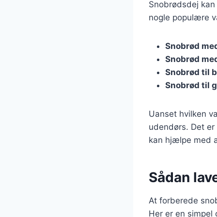
Snobrødsdej kan t
nogle populære va
Snobrød me
Snobrød med
Snobrød til b
Snobrød til gr
Uanset hvilken va
udendørs. Det er 
kan hjælpe med a
Sådan lave
At forberede snob
Her er en simpel o