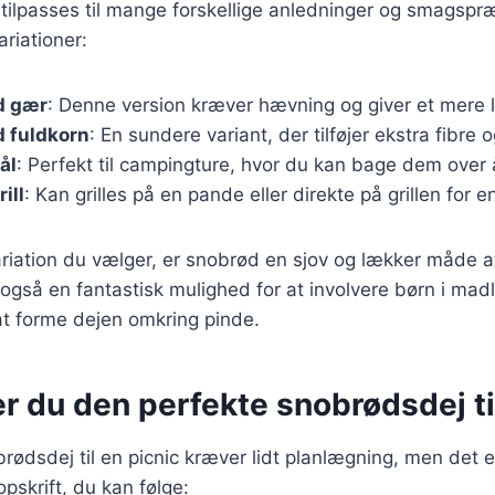
ilpasses til mange forskellige anledninger og smagspræ
riationer:
d gær
: Denne version kræver hævning og giver et mere l
 fuldkorn
: En sundere variant, der tilføjer ekstra fibre
ål
: Perfekt til campingture, hvor du kan bage dem over 
ill
: Kan grilles på en pande eller direkte på grillen for e
riation du vælger, er snobrød en sjov og lækker måde a
også en fantastisk mulighed for at involvere børn i mad
t forme dejen omkring pinde.
r du den perfekte snobrødsdej ti
rødsdej til en picnic kræver lidt planlægning, men det e
pskrift, du kan følge: