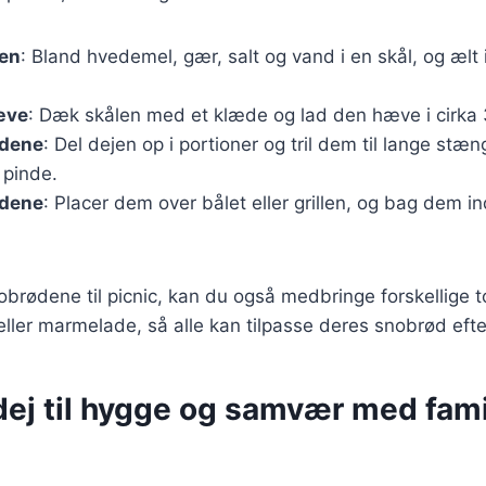
jen
: Bland hvedemel, gær, salt og vand i en skål, og ælt i
æve
: Dæk skålen med et klæde og lad den hæve i cirka 
ødene
: Del dejen op i portioner og tril dem til lange stæ
 pinde.
ødene
: Placer dem over bålet eller grillen, og bag dem in
brødene til picnic, kan du også medbringe forskellige 
ller marmelade, så alle kan tilpasse deres snobrød eft
ej til hygge og samvær med fami