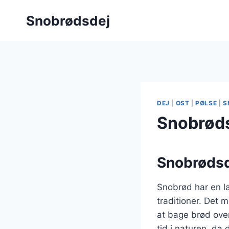
Fortsæt
Snobrødsdej
til
indhold
DEJ
|
OST
|
PØLSE
|
S
Snobrøds
Snobrødsd
Snobrød har en la
traditioner. Det m
at bage brød over
tid i naturen, da