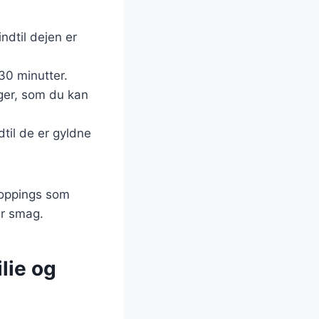
ndtil dejen er
30 minutter.
nger, som du kan
dtil de er gyldne
toppings som
er smag.
lie og