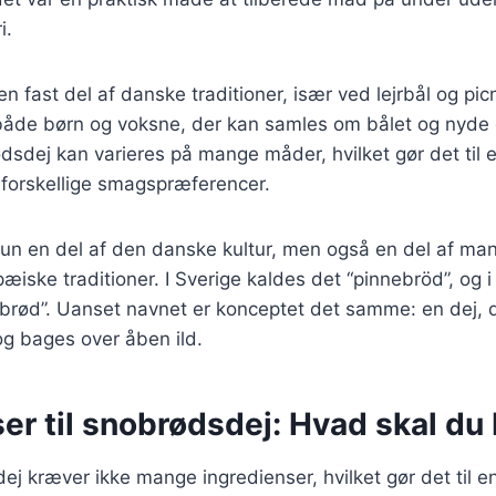
i.
n fast del af danske traditioner, især ved lejrbål og pic
r både børn og voksne, der kan samles om bålet og nyde
sdej kan varieres på mange måder, hvilket gør det til e
 forskellige smagspræferencer.
kun en del af den danske kultur, men også en del af ma
æiske traditioner. I Sverige kaldes det “pinnebröd”, og i
brød”. Uanset navnet er konceptet det samme: en dej, 
og bages over åben ild.
er til snobrødsdej: Hvad skal du
ej kræver ikke mange ingredienser, hvilket gør det til e