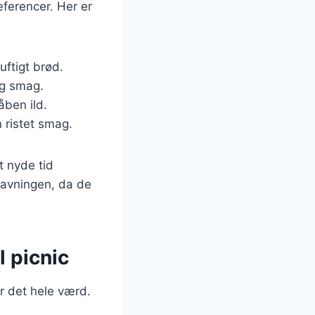
ferencer. Her er
uftigt brød.
 og smag.
åben ild.
n ristet smag.
t nyde tid
lavningen, da de
l picnic
r det hele værd.