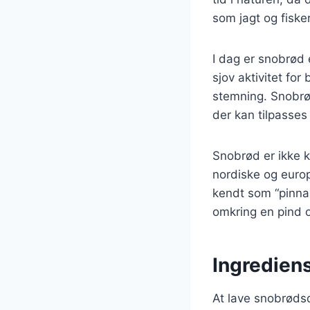
som jagt og fisker
I dag er snobrød e
sjov aktivitet fo
stemning. Snobrød
der kan tilpasses
Snobrød er ikke 
nordiske og europ
kendt som “pinna
omkring en pind 
Ingrediens
At lave snobrødsd