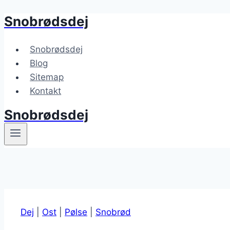
Snobrødsdej
Fortsæt
til
indhold
Snobrødsdej
Blog
Sitemap
Kontakt
Snobrødsdej
Dej
|
Ost
|
Pølse
|
Snobrød