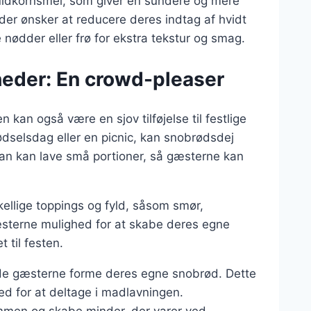
uldkornsmel, som giver en sundere og mere
, der ønsker at reducere deres indtag af hvidt
nødder eller frø for ekstra tekstur og smag.
gheder: En crowd-pleaser
n kan også være en sjov tilføjelse til festlige
ødselsdag eller en picnic, kan snobrødsdej
. Man kan lave små portioner, så gæsterne kan
skellige toppings og fyld, såsom smør,
æsterne mulighed for at skabe deres egne
t til festen.
ade gæsterne forme deres egne snobrød. Dette
ed for at deltage i madlavningen.
mmen og skabe minder, der varer ved.