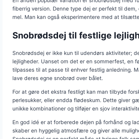
En anden populær variation er snobrødsdej med f
fiberrig version. Denne type dej er perfekt til dem
mel. Man kan også eksperimentere med at tilsætte 
Snobrødsdej til festlige lejli
Snobrødsdej er ikke kun til udendørs aktiviteter; de
lejligheder. Uanset om det er en sommerfest, en f
tilpasses til at passe til enhver festlig anledning
lave deres egne snobrød over bålet.
For at gøre det ekstra festligt kan man tilbyde for
perlesukker, eller endda flødeskum. Dette giver g
unikke kombinationer og tilføjer en sjov interaktivite
En god idé er at forberede dejen på forhånd og l
skaber en hyggelig atmosfære og giver alle muligh
Snobrødsdej er en perfekt måde at bringe folk sa