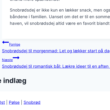
Snobrødsdej er ikke kun en lækker snack, men ogs
båndene i familien. Uanset om det er til en sommer
haven, vil snobrødsdej altid være en favorit bland
Indlægsnavigation
Forrige
Snobrødsdej til morgenmad: Let og lækker start på d
Næste
Snobrødsdej til romantisk bål: Lækre ideer til en aften
e indlæg
Ost
|
Pølse
|
Snobrød