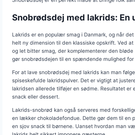
Snobrødsdej med lakrids: En
Lakrids er en populær smag i Danmark, og når det 
helt ny dimension til den klassiske opskrift. Ved at
og let bitter smag, der komplementerer den bløde
gør snobrødsdejen til en spændende mulighed for 
For at lave snobrødsdej med lakrids kan man følge 
spiseskefulde lakridspulver. Det er vigtigt at just
lakridsen allerede tilføjer en sødme. Resultatet e
snack eller dessert.
Lakrids-snobrød kan også serveres med forskellig
en lækker chokoladefondue. Dette gør dem til en per
en sjov snack til børnene. Uanset hvordan man væ
lakrids helt sikkert imponere gæsterne.