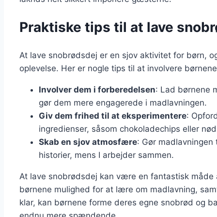
Praktiske tips til at lave snob
At lave snobrødsdej er en sjov aktivitet for børn, og
oplevelse. Her er nogle tips til at involvere børnen
Involver dem i forberedelsen
: Lad børnene m
gør dem mere engagerede i madlavningen.
Giv dem frihed til at eksperimentere
: Opford
ingredienser, såsom chokoladechips eller nød
Skab en sjov atmosfære
: Gør madlavningen t
historier, mens I arbejder sammen.
At lave snobrødsdej kan være en fantastisk måde a
børnene mulighed for at lære om madlavning, samti
klar, kan børnene forme deres egne snobrød og bag
endnu mere spændende.