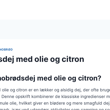
NOBRØD
dej med olie og citron
nobrødsdej med olie og citron?
lie og citron er en lækker og alsidig dej, der ofte bruges
 Denne opskrift kombinerer de klassiske ingredienser med
smule olie, hvilket giver en blødere og mere smagfuld de
nmark, især ved udendørs aktiviteter som camping og s