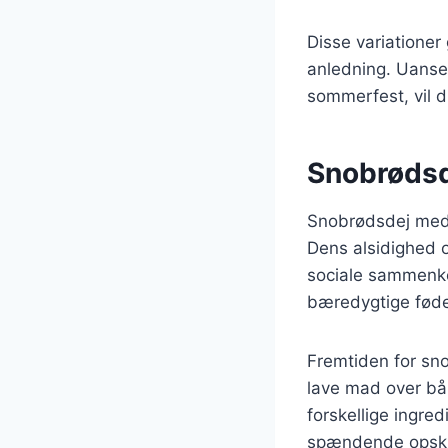
Disse variationer
anledning. Uanset
sommerfest, vil du
Snobrødsd
Snobrødsdej med 
Dens alsidighed o
sociale sammenko
bæredygtige føde
Fremtiden for sn
lave mad over bål
forskellige ingre
spændende opskri