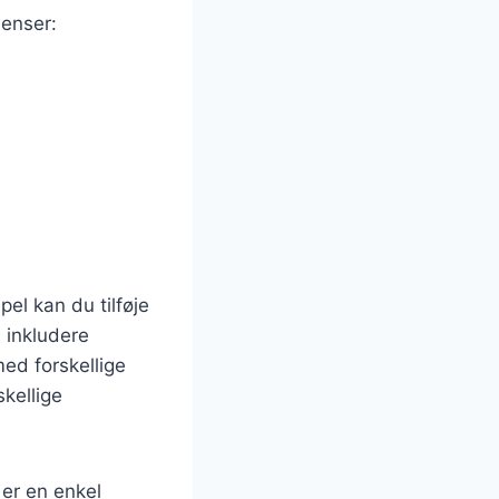
ienser:
el kan du tilføje
 inkludere
ed forskellige
kellige
 er en enkel