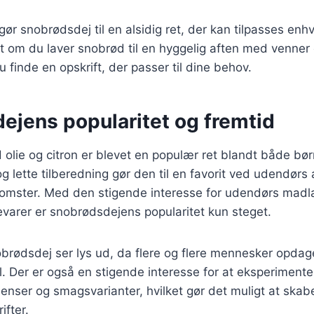
 gør snobrødsdej til en alsidig ret, der kan tilpasses en
 om du laver snobrød til en hyggelig aften med venner el
 finde en opskrift, der passer til dine behov.
ejens popularitet og fremtid
olie og citron er blevet en populær ret blandt både bø
g lette tilberedning gør den til en favorit ved udendørs a
mster. Med den stigende interesse for udendørs madl
varer er snobrødsdejens popularitet kun steget.
obrødsdej ser lys ud, da flere og flere mennesker opda
. Der er også en stigende interesse for at eksperiment
dienser og smagsvarianter, hvilket gør det muligt at ska
fter.