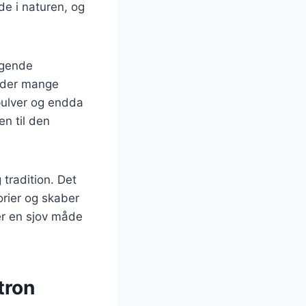
de i naturen, og
ggende
r der mange
pulver og endda
en til den
tradition. Det
orier og skaber
er en sjov måde
tron