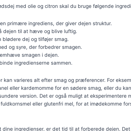
ødsdej med olie og citron skal du bruge følgende ingred
Den primære ingrediens, der giver dejen struktur.
få dejen til at hæve og blive luftig.
n blødere dej og tilføjer smag.
khed og syre, der forbedrer smagen.
 fremhæve smagen i dejen.
t binde ingredienserne sammen.
r kan varieres alt efter smag og præferencer. For eksemp
anel eller kardemomme for en sødere smag, eller du kan
sundere version. Det er også muligt at eksperimentere m
fuldkornsmel eller glutenfri mel, for at imødekomme fors
dine ingredienser, er det tid til at forberede dejen. Det