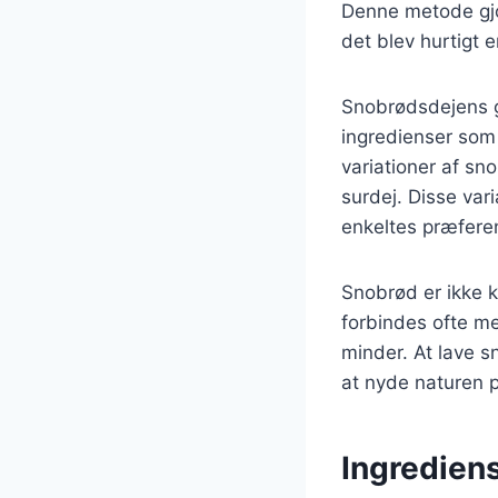
Denne metode gjor
det blev hurtigt e
Snobrødsdejens g
ingredienser som
variationer af sn
surdej. Disse var
enkeltes præfere
Snobrød er ikke k
forbindes ofte me
minder. At lave s
at nyde naturen 
Ingrediens