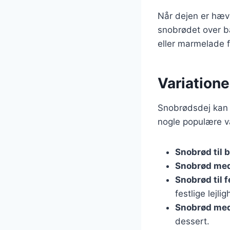
Når dejen er hæv
snobrødet over bål
eller marmelade f
Variatione
Snobrødsdej kan t
nogle populære va
Snobrød til b
Snobrød med
Snobrød til f
festlige lejli
Snobrød med
dessert.