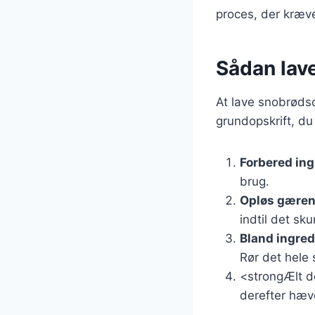
proces, der kræve
Sådan lave
At lave snobrødsd
grundopskrift, du
Forbered in
brug.
Opløs gære
indtil det sk
Bland ingre
Rør det hele 
<strongÆlt de
derefter hæve