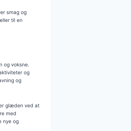
hver smag og
ler til en
rn og voksne.
ktiviteter og
avning og
ger glæden ved at
ere med
be nye og