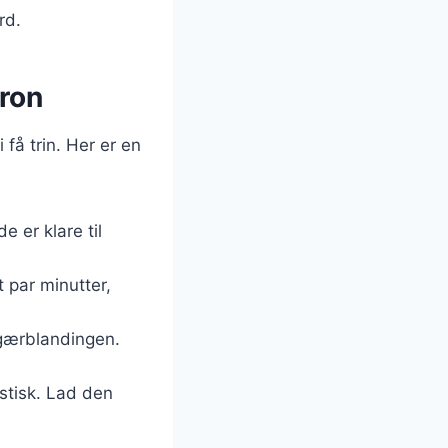
rd.
tron
få trin. Her er en
e er klare til
t par minutter,
l gærblandingen.
astisk. Lad den