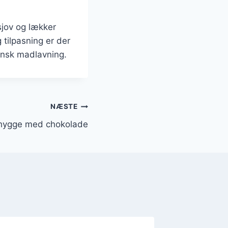
sjov og lækker
tilpasning er der
dansk madlavning.
NÆSTE
 hygge med chokolade