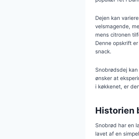
Dejen kan variere
velsmagende, men
mens citronen ti
Denne opskrift er
snack.
Snobrødsdej kan t
ønsker at eksper
i køkkenet, er den
Historien
Snobrød har en la
lavet af en simpe