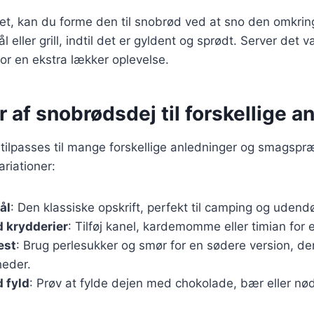
et, kan du forme den til snobrød ved at sno den omkrin
 eller grill, indtil det er gyldent og sprødt. Server det
or en ekstra lækker oplevelse.
r af snobrødsdej til forskellige a
ilpasses til mange forskellige anledninger og smagspræ
riationer:
ål
: Den klassiske opskrift, perfekt til camping og udendør
 krydderier
: Tilføj kanel, kardemomme eller timian for
est
: Brug perlesukker og smør for en sødere version, der 
gheder.
 fyld
: Prøv at fylde dejen med chokolade, bær eller nø