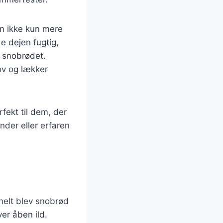
en ikke kun mere
e dejen fugtig,
f snobrødet.
ov og lækker
fekt til dem, der
der eller erfaren
nelt blev snobrød
er åben ild.