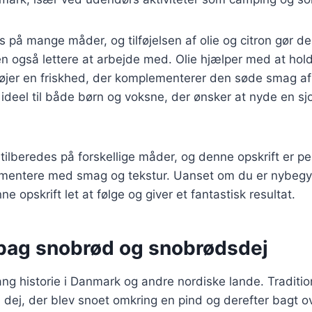
s på mange måder, og tilføjelsen af olie og citron gør d
 også lettere at arbejde med. Olie hjælper med at hold
lføjer en friskhed, der komplementerer den søde smag a
 ideel til både børn og voksne, der ønsker at nyde en sj
ilberedes på forskellige måder, og denne opskrift er per
imentere med smag og tekstur. Uanset om du er nybegyn
ne opskrift let at følge og giver et fantastisk resultat.
 bag snobrød og snobrødsdej
ng historie i Danmark og andre nordiske lande. Traditio
l dej, der blev snoet omkring en pind og derefter bagt ov