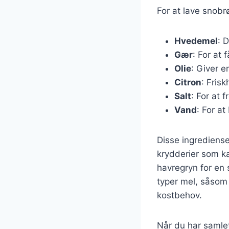
For at lave snobr
Hvedemel
: 
Gær
: For at 
Olie
: Giver e
Citron
: Fris
Salt
: For at
Vand
: For a
Disse ingrediense
krydderier som k
havregryn for en 
typer mel, såsom 
kostbehov.
Når du har samlet 