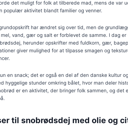
de det muligt for folk at tilberede mad, mens de var u
n populær aktivitet blandt familier og venner.
rundopskrift har ændret sig over tid, men de grundlæ
 mel, vand, gær og salt er forblevet de samme. I dag e
obrødsdej, herunder opskrifter med fuldkorn, gær, bage
iationer giver mulighed for at tilpasse smagen og tekstur
ncer.
un en snack; det er også en del af den danske kultur og 
d hyggelige stunder omkring bålet, hvor man deler hist
nobrød er en aktivitet, der bringer folk sammen, og det 
på.
er til snobrødsdej med olie og ci