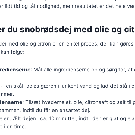
r lidt tid og tålmodighed, men resultatet er det hele væ
r du snobrødsdej med olie og ci
ej med olie og citron er en enkel proces, der kan gøres i 
 kan følge:
gredienserne
: Mål alle ingredienserne op og sørg for, at d
n
: I en skål, opløs gæren i lunkent vand og lad det stå i e
ummer.
dienserne
: Tilsæt hvedemelet, olie, citronsaft og salt ti
sammen, indtil du får en ensartet dej.
jen: Ælt dejen i ca. 10 minutter, indtil den er glat og el
 i en time.