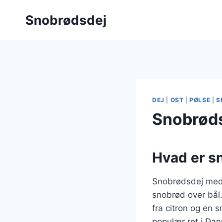
Fortsæt
Snobrødsdej
til
indhold
DEJ
|
OST
|
PØLSE
|
S
Snobrøds
Hvad er s
Snobrødsdej med o
snobrød over bål.
fra citron og en 
populær ret i Da