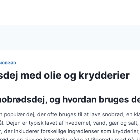
NOBRØD
dej med olie og krydderier
nobrødsdej, og hvordan bruges d
 populær dej, der ofte bruges til at lave snobrød, en kla
ål. Dejen er typisk lavet af hvedemel, vand, gær og salt
, der inkluderer forskellige ingredienser som krydderier
ød er en sjov og interaktiv måde at tilberede mad på, 