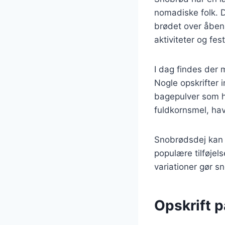
nomadiske folk. D
brødet over åben 
aktiviteter og fes
I dag findes der 
Nogle opskrifter 
bagepulver som h
fuldkornsmel, hav
Snobrødsdej kan 
populære tilføjel
variationer gør sn
Opskrift 