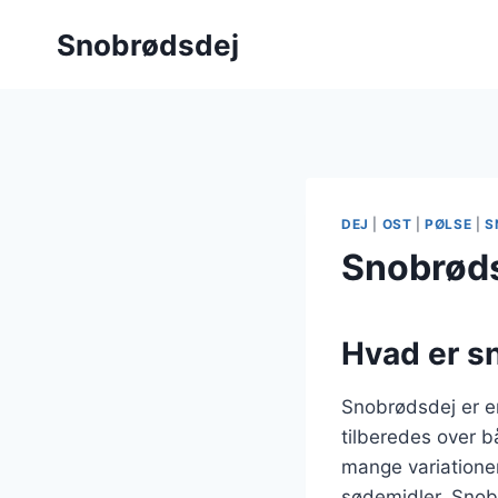
Fortsæt
Snobrødsdej
til
indhold
DEJ
|
OST
|
PØLSE
|
S
Snobrøds
Hvad er s
Snobrødsdej er en
tilberedes over b
mange variationer
sødemidler. Snobr