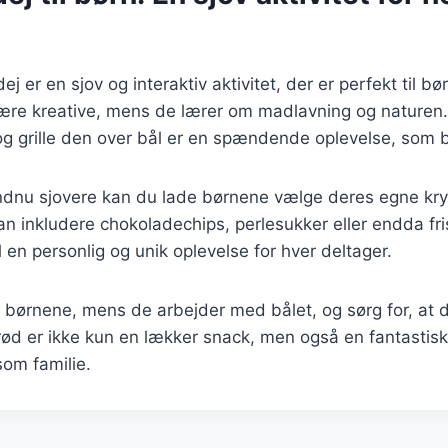
j er en sjov og interaktiv aktivitet, der er perfekt til b
være kreative, mens de lærer om madlavning og naturen.
g grille den over bål er en spændende oplevelse, som b
endnu sjovere kan du lade børnene vælge deres egne kry
an inkludere chokoladechips, perlesukker eller endda fri
l en personlig og unik oplevelse for hver deltager.
børnene, mens de arbejder med bålet, og sørg for, at d
brød er ikke kun en lækker snack, men også en fantasti
om familie.