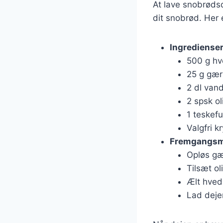
At lave snobrødsd
dit snobrød. Her e
Ingrediense
500 g h
25 g gær
2 dl van
2 spsk ol
1 teskefu
Valgfri k
Fremgangs
Opløs gæ
Tilsæt ol
Ælt hvede
Lad deje