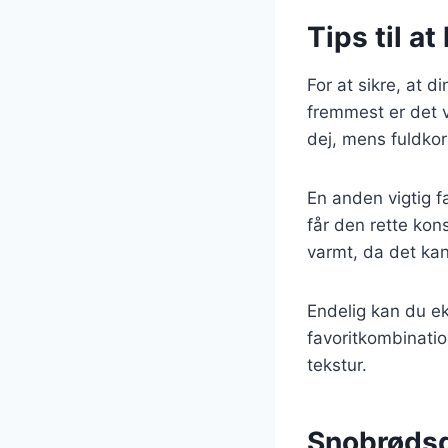
Tips til a
For at sikre, at d
fremmest er det v
dej, mens fuldkor
En anden vigtig f
får den rette kon
varmt, da det ka
Endelig kan du ek
favoritkombinatio
tekstur.
Snobrødsde