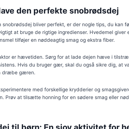
t lave den perfekte snobrødsdej
in snobrødsdej bliver perfekt, er der nogle tips, du kan f
igtigt at bruge de rigtige ingredienser. Hvedemel giver en
nsmel tilføjer en nøddeagtig smag og ekstra fiber.
aktor er hævetiden. Sørg for at lade dejen hæve i tilstræ
sistens. Hvis du bruger gær, skal du også sikre dig, at va
n dræbe gæren.
sperimentere med forskellige krydderier og smagsgivere
n. Prøv at tilsætte honning for en sødere smag eller nød
j til børn: En sjov aktivitet for h