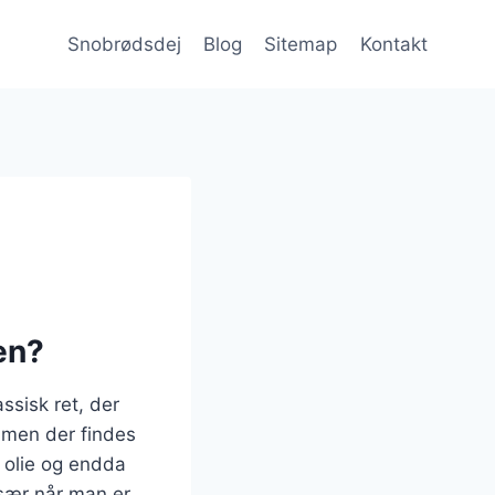
Snobrødsdej
Blog
Sitemap
Kontakt
en?
ssisk ret, der
, men der findes
, olie og endda
især når man er