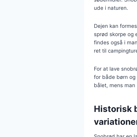
ude i naturen.
Dejen kan formes 
sprød skorpe og e
findes også i man
ret til campingtu
For at lave snobrø
for både børn og 
bålet, mens man n
Historisk
variatione
Snobrød har en lan