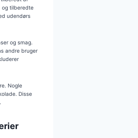
 og tilberedte
 ved udendørs
enser og smag.
ens andre bruger
kluderer
re. Nogle
kolade. Disse
.
erier