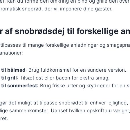
t, kan du forme den omkring en pind og grille den over 
aromatisk snobrød, der vil imponere dine gæster.
r af snobrødsdej til forskellige a
ilpasses til mange forskellige anledninger og smagspræ
riationer:
til bålmad
: Brug fuldkornsmel for en sundere version.
il grill
: Tilsæt ost eller bacon for ekstra smag.
 til sommerfest
: Brug friske urter og krydderier for en
gør det muligt at tilpasse snobrødet til enhver lejlighed,
estlige sammenkomster. Uanset hvilken opskrift du vælger,
ret.