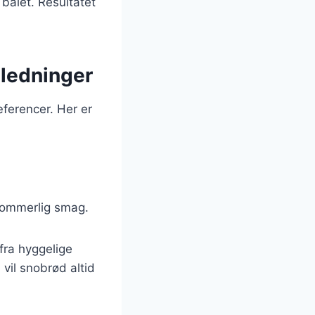
bålet. Resultatet
nledninger
ferencer. Her er
 sommerlig smag.
 fra hyggelige
 vil snobrød altid