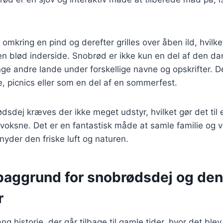
omkring en pind og derefter grilles over åben ild, hvilke
n blød inderside. Snobrød er ikke kun en del af den da
ge andre lande under forskellige navne og opskrifter. De
re, picnics eller som en del af en sommerfest.
dsdej kræves der ikke meget udstyr, hvilket gør det til e
voksne. Det er en fantastisk måde at samle familie og 
yder den friske luft og naturen.
 baggrund for snobrødsdej og de
r
g historie, der går tilbage til gamle tider, hvor det blev 