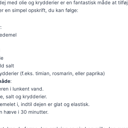
ej med olie og krydderier er en fantastisk måde at tilføj
r en simpel opskrift, du kan følge:
r
:
vedemel
d
ie
ld salt
rydderier (f.eks. timian, rosmarin, eller paprika)
måde
:
ren i lunkent vand.
ie, salt og krydderier.
melet i, indtil dejen er glat og elastisk.
n hæve i 30 minutter.