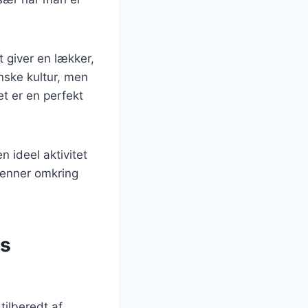
t giver en lækker,
nske kultur, men
t er en perfekt
n ideel aktivitet
venner omkring
ns
tilberedt af