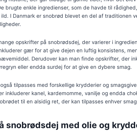
e brugte enkle ingredienser, som de havde til rådighed,
ild. I Danmark er snobrød blevet en del af traditionen
tligheder.
mange opskrifter på snobrødsdej, der varierer i ingredi
inkluderer gær for at give dejen en luftig konsistens, m
ævemiddel. Derudover kan man finde opskrifter, der in
regryn eller endda surdej for at give en dybere smag.
også tilpasses med forskellige krydderier og smagsgive
ser inkluderer kanel, kardemomme, vanilje og endda cho
obrødet til en alsidig ret, der kan tilpasses enhver smag
på snobrødsdej med olie og krydd