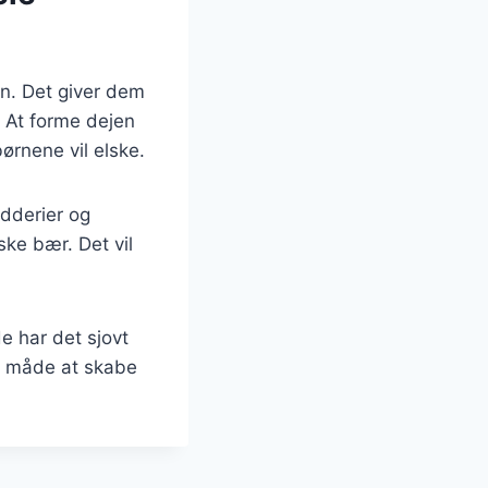
ørn. Det giver dem
 At forme dejen
ørnene vil elske.
dderier og
ske bær. Det vil
e har det sjovt
sk måde at skabe