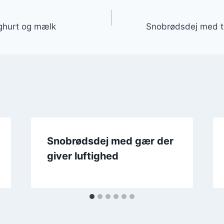
gation
ghurt og mælk
Snobrødsdej med ti
Snobrødsdej med gær der
giver luftighed