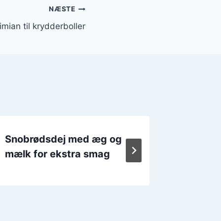
NÆSTE
mian til krydderboller
Snobrødsdej med æg og
Snobrød
mælk for ekstra smag
ris