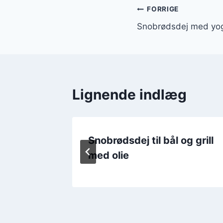
Indlægsnavi
FORRIGE
Snobrødsdej med yo
Lignende indlæg
Snobrødsdej til bål og grill
lje
med olie