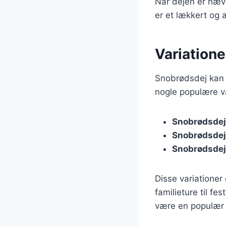
Når dejen er hæve
er et lækkert og 
Variatione
Snobrødsdej kan t
nogle populære va
Snobrødsdej 
Snobrødsdej t
Snobrødsdej
Disse variationer 
familieture til f
være en populær 