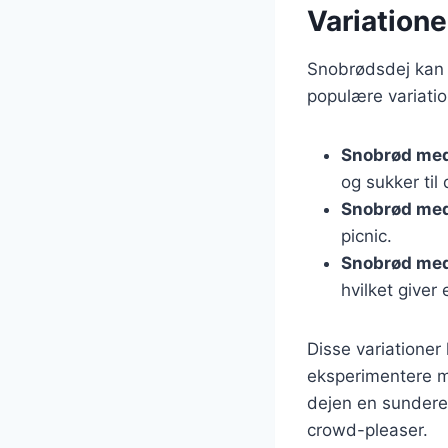
Variatione
Snobrødsdej kan v
populære variatio
Snobrød med
og sukker til
Snobrød med
picnic.
Snobrød me
hvilket giver
Disse variationer
eksperimentere me
dejen en sundere 
crowd-pleaser.