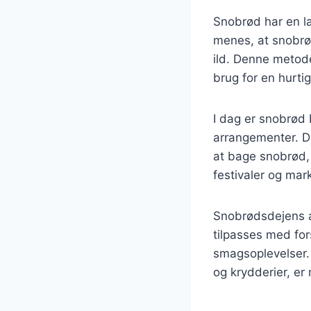
Snobrød har en la
menes, at snobrø
ild. Denne metode
brug for en hurt
I dag er snobrød 
arrangementer. De
at bage snobrød,
festivaler og mar
Snobrødsdejens a
tilpasses med for
smagsoplevelser. 
og krydderier, e