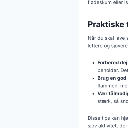
flødeskum eller i
Praktiske t
Når du skal lave 
lettere og sjovere
Forbered de
beholder. Det
Brug en god
flammen, men 
Vær tålmodi
stærk, så sno
Disse tips kan hj
sjov aktivitet, d