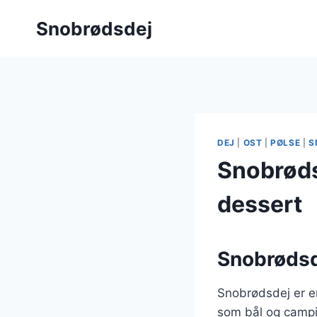
Fortsæt
Snobrødsdej
til
indhold
DEJ
|
OST
|
PØLSE
|
S
Snobrøds
dessert
Snobrødsde
Snobrødsdej er en
som bål og campin