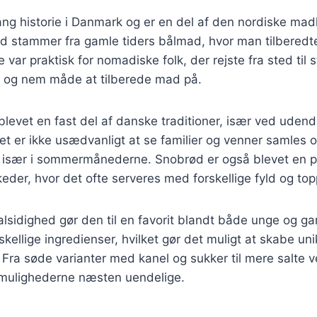
ng historie i Danmark og er en del af den nordiske madk
d stammer fra gamle tiders bålmad, hvor man tilbered
 var praktisk for nomadiske folk, der rejste fra sted til
ig og nem måde at tilberede mad på.
blevet en fast del af danske traditioner, især ved udend
t er ikke usædvanligt at se familier og venner samles o
 især i sommermånederne. Snobrød er også blevet en p
keder, hvor det ofte serveres med forskellige fyld og top
lsidighed gør den til en favorit blandt både unge og g
skellige ingredienser, hvilket gør det muligt at skabe un
Fra søde varianter med kanel og sukker til mere salte 
r mulighederne næsten uendelige.