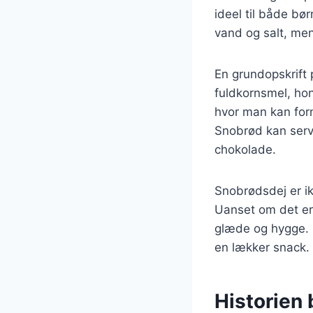
ideel til både bø
vand og salt, men
En grundopskrift 
fuldkornsmel, honn
hvor man kan for
Snobrød kan serve
chokolade.
Snobrødsdej er ik
Uanset om det er 
glæde og hygge. 
en lækker snack.
Historien 