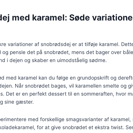
j med karamel: Søde variationer
re variationer af snobrødsdej er at tilføje karamel. Det
l og pensle det på snobrødet, mens det bager over bål
ind i dejen og skaber en uimodståelig sødme.
ød med karamel kan du følge en grundopskrift og derefte
dejen. Når snobrødet bages, vil karamellen smelte og gi
s. Det er en perfekt dessert til en sommeraften, hvor m
og sine gæster.
erimentere med forskellige smagsvarianter af karamel,
koladekaramel, for at give snobrødet et ekstra twist. S