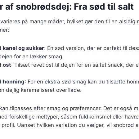
r af snobrødsdej: Fra sød til salt
arieres på mange måder, hvilket gør den til en alsidig r
ner:
 kanel og sukker
: En sød version, der er perfekt til des
 dejen for en lækker smag.
 ost
: Tilsæt revet ost til dejen for en saltet snack, der e
d honning
: For en ekstra sød smag kan du tilsætte honni
 en dejlig karameliseret overflade.
 kan tilpasses efter smag og præferencer. Det er også mu
d forskellige meltyper, såsom fuldkornsmel eller havreg
profil. Uanset hvilken variation du vælger, vil snobrød a