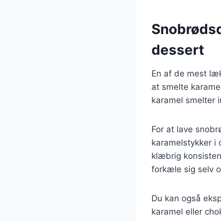
Snobrødsde
dessert
En af de mest læk
at smelte karame
karamel smelter 
For at lave snobr
karamelstykker i 
klæbrig konsisten
forkæle sig selv 
Du kan også eksp
karamel eller cho