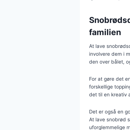
Snobrødsde
familien
At lave snobrødsde
involvere dem i m
den over bålet, o
For at gøre det 
forskellige toppi
det til en kreati
Det er også en g
At lave snobrød 
uforglemmelige m