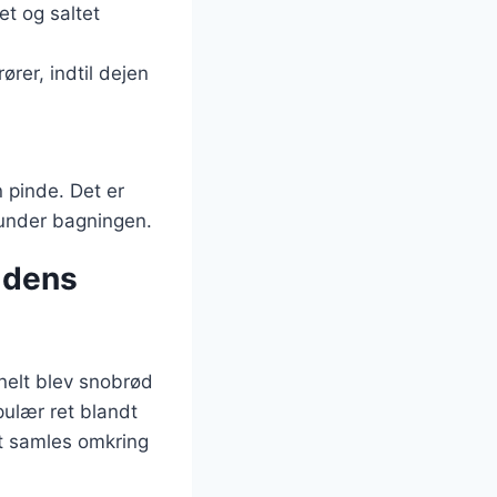
et og saltet
rer, indtil dejen
 pinde. Det er
f under bagningen.
 dens
nelt blev snobrød
pulær ret blandt
at samles omkring