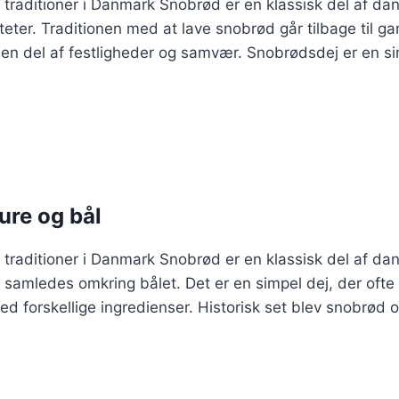
traditioner i Danmark Snobrød er en klassisk del af dans
eter. Traditionen med at lave snobrød går tilbage til g
 en del af festligheder og samvær. Snobrødsdej er en si
ture og bål
raditioner i Danmark Snobrød er en klassisk del af dansk
n samledes omkring bålet. Det er en simpel dej, der of
d forskellige ingredienser. Historisk set blev snobrød of