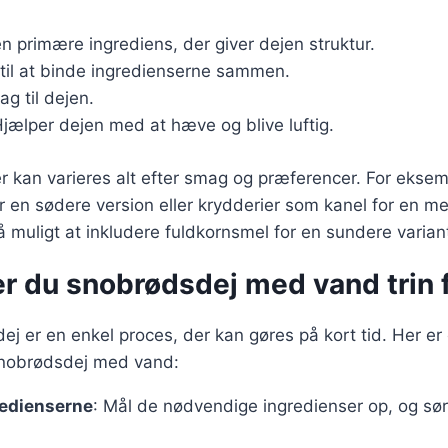
en primære ingrediens, der giver dejen struktur.
 til at binde ingredienserne sammen.
ag til dejen.
Hjælper dejen med at hæve og blive luftig.
r kan varieres alt efter smag og præferencer. For ekse
or en sødere version eller krydderier som kanel for en m
 muligt at inkludere fuldkornsmel for en sundere varian
r du snobrødsdej med vand trin f
j er en enkel proces, der kan gøres på kort tid. Her er e
 snobrødsdej med vand:
redienserne
: Mål de nødvendige ingredienser op, og sørg