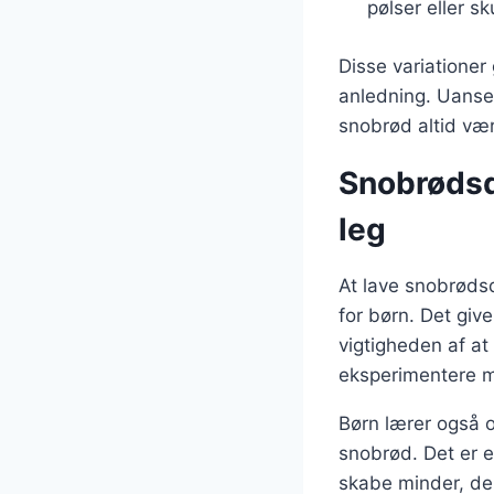
pølser eller s
Disse variationer
anledning. Uanset 
snobrød altid væ
Snobrødsd
leg
At lave snobrødsd
for børn. Det giv
vigtigheden af at
eksperimentere m
Børn lærer også 
snobrød. Det er 
skabe minder, der