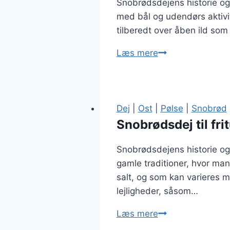
Snobrødsdejens historie og 
med bål og udendørs aktivit
tilberedt over åben ild som
Snobrødsdej
Læs mere
med
ost
og
timian
Dej
|
Ost
|
Pølse
|
Snobrød
Snobrødsdej til fri
Snobrødsdejens historie og t
gamle traditioner, hvor ma
salt, og som kan varieres me
lejligheder, såsom…
Snobrødsdej
Læs mere
til