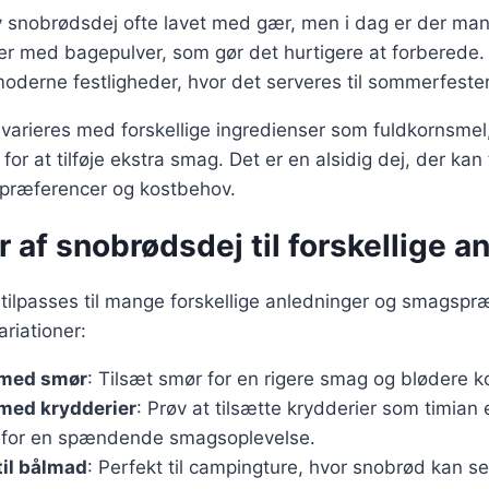
 snobrødsdej ofte lavet med gær, men i dag er der mang
ter med bagepulver, som gør det hurtigere at forberede
moderne festligheder, hvor det serveres til sommerfeste
arieres med forskellige ingredienser som fuldkornsmel,
r at tilføje ekstra smag. Det er en alsidig dej, der kan t
spræferencer og kostbehov.
r af snobrødsdej til forskellige a
ilpasses til mange forskellige anledninger og smagspræ
riationer:
 med smør
: Tilsæt smør for en rigere smag og blødere k
med krydderier
: Prøv at tilsætte krydderier som timian e
or en spændende smagsoplevelse.
il bålmad
: Perfekt til campingture, hvor snobrød kan 