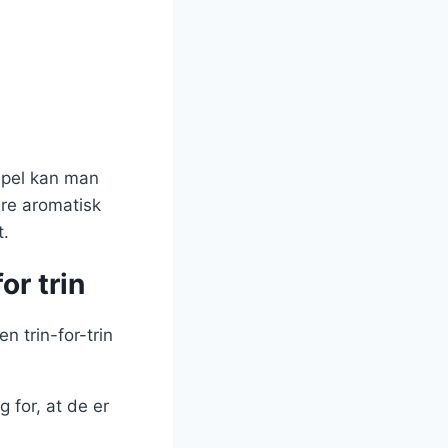
mpel kan man
ere aromatisk
t.
or trin
n trin-for-trin
 for, at de er