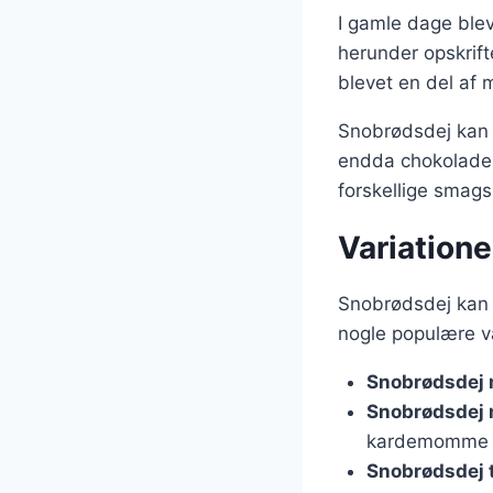
I gamle dage blev
herunder opskrif
blevet en del af 
Snobrødsdej kan v
endda chokolade fo
forskellige smag
Variatione
Snobrødsdej kan t
nogle populære va
Snobrødsdej
Snobrødsdej 
kardemomme f
Snobrødsdej t