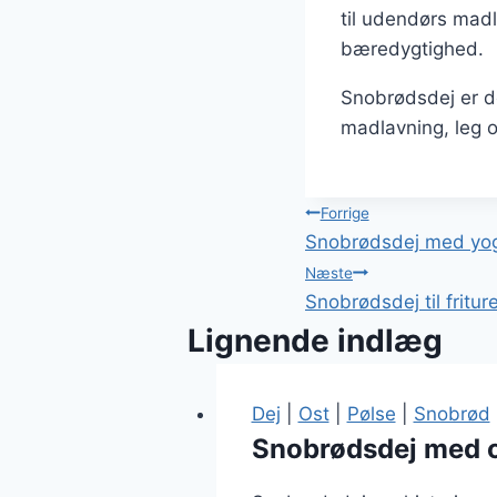
til udendørs madl
bæredygtighed.
Snobrødsdej er de
madlavning, leg 
Indlægsnavi
Forrige
Snobrødsdej med yog
Næste
Snobrødsdej til fritu
Lignende indlæg
Dej
|
Ost
|
Pølse
|
Snobrød
Snobrødsdej med o