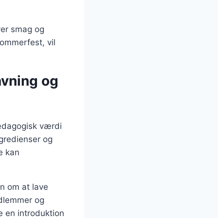
hver smag og
sommerfest, vil
avning og
pædagogisk værdi
ngredienser og
de kan
n om at lave
edlemmer og
e en introduktion