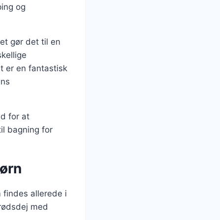
ping og
t gør det til en
kellige
 er en fantastisk
ens
d for at
l bagning for
børn
findes allerede i
brødsdej med