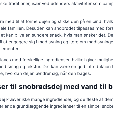
ske traditioner, især ved udendørs aktiviteter som cam
e med til at forme dejen og stikke den på en pind, hvilke
r hele familien. Desuden kan snobrødet tilpasses med fors
det kan blive en sundere snack, hvis man ønsker det. Det
til at engagere sig i madlavning og lære om madlavning
lementer.
aves med forskellige ingredienser, hvilket giver mulighe
d smag og tekstur. Det kan være en god introduktion ti
se, hvordan dejen ændrer sig, når den bages.
er til snobrødsdej med vand til 
ej kræver ikke mange ingredienser, og de fleste af dem 
Her er de grundlæggende ingredienser til en simpel sno