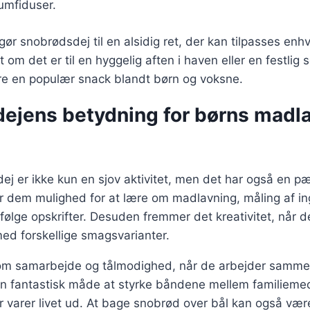
kumfiduser.
 gør snobrødsdej til en alsidig ret, der kan tilpasses en
om det er til en hyggelig aften i haven eller en festlig 
re en populær snack blandt børn og voksne.
ejens betydning for børns madl
ej er ikke kun en sjov aktivitet, men det har også en 
er dem mulighed for at lære om madlavning, måling af i
 følge opskrifter. Desuden fremmer det kreativitet, når 
ed forskellige smagsvarianter.
om samarbejde og tålmodighed, når de arbejder samme
en fantastisk måde at styrke båndene mellem familiem
 varer livet ud. At bage snobrød over bål kan også vær