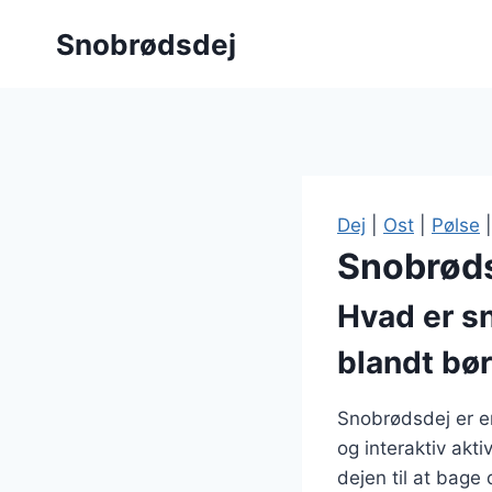
Fortsæt
Snobrødsdej
til
indhold
Dej
|
Ost
|
Pølse
Snobrøds
Hvad er sn
blandt bø
Snobrødsdej er en
og interaktiv akti
dejen til at bag