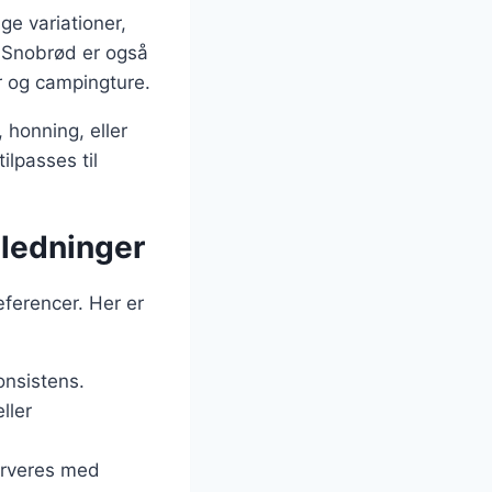
e variationer,
. Snobrød er også
r og campingture.
 honning, eller
ilpasses til
nledninger
ferencer. Her er
onsistens.
ller
serveres med