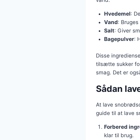
vand:
Hvedemel
: D
Vand
: Bruges
Salt
: Giver sm
Bagepulver
: 
Disse ingrediense
tilsætte sukker f
smag. Det er også
Sådan lave
At lave snobrødsde
guide til at lave
Forbered ing
klar til brug.