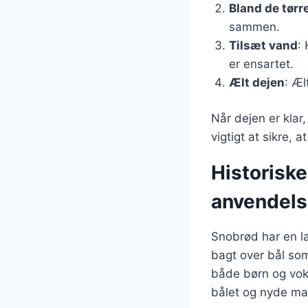
Bland de tørr
sammen.
Tilsæt vand
:
er ensartet.
Ælt dejen
: Æl
Når dejen er klar
vigtigt at sikre, 
Historisk
anvendel
Snobrød har en la
bagt over bål som
både børn og voks
bålet og nyde mad