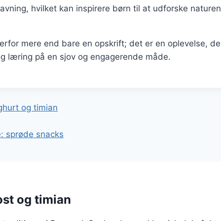
avning, hvilket kan inspirere børn til at udforske natur
rfor mere end bare en opskrift; det er en oplevelse, d
og læring på en sjov og engagerende måde.
gation
hurt og timian
re: sprøde snacks
st og timian