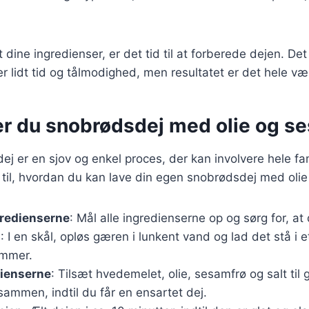
dine ingredienser, er det tid til at forberede dejen. Det
r lidt tid og tålmodighed, men resultatet er det hele væ
er du snobrødsdej med olie og s
ej er en sjov og enkel proces, der kan involvere hele fam
de til, hvordan du kan lave din egen snobrødsdej med oli
gredienserne
: Mål alle ingredienserne op og sørg for, at d
n
: I en skål, opløs gæren i lunkent vand og lad det stå i e
ummer.
dienserne
: Tilsæt hvedemelet, olie, sesamfrø og salt til
sammen, indtil du får en ensartet dej.