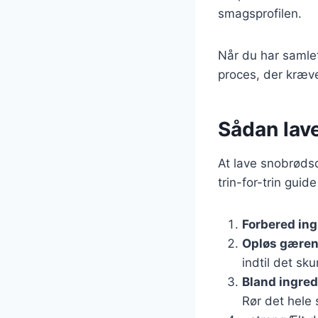
smagsprofilen.
Når du har samlet 
proces, der kræve
Sådan lav
At lave snobrødsd
trin-for-trin gui
Forbered in
Opløs gære
indtil det sk
Bland ingre
Rør det hele 