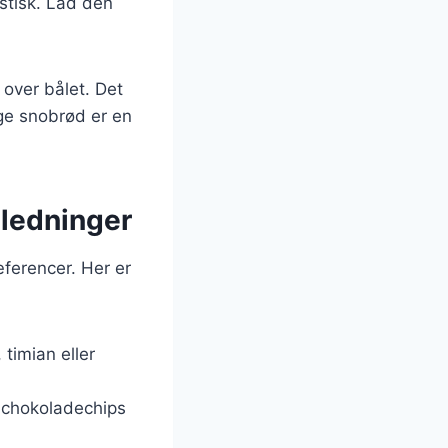
astisk. Lad den
 over bålet. Det
ige snobrød er en
nledninger
ferencer. Her er
 timian eller
er chokoladechips