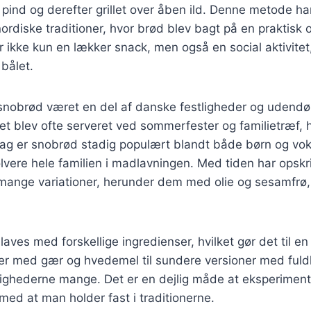
pind og derefter grillet over åben ild. Denne metode ha
nordiske traditioner, hvor brød blev bagt på en praktisk 
ikke kun en lækker snack, men også en social aktivitet,
bålet.
 snobrød været en del af danske festligheder og udendø
t blev ofte serveret ved sommerfester og familietræf, 
dag er snobrød stadig populært blandt både børn og vok
lvere hele familien i madlavningen. Med tiden har opskri
 mange variationer, herunder dem med olie og sesamfrø,
ves med forskellige ingredienser, hvilket gør det til en a
fter med gær og hvedemel til sundere versioner med fuld
lighederne mange. Det er en dejlig måde at eksperime
 med at man holder fast i traditionerne.