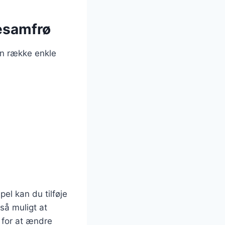
sesamfrø
en række enkle
el kan du tilføje
gså muligt at
, for at ændre