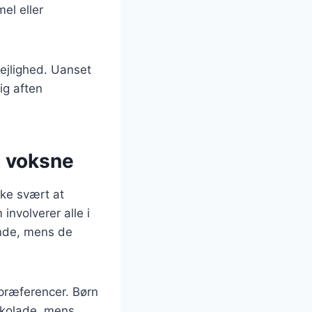
el eller
lejlighed. Uanset
ig aften
g voksne
kke svært at
involverer alle i
inde, mens de
spræferencer. Børn
okolade, mens