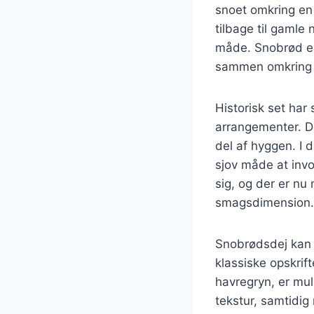
snoet omkring en 
tilbage til gamle 
måde. Snobrød er 
sammen omkring 
Historisk set har
arrangementer. De
del af hyggen. I 
sjov måde at invo
sig, og der er nu
smagsdimension.
Snobrødsdej kan la
klassiske opskri
havregryn, er mu
tekstur, samtidig