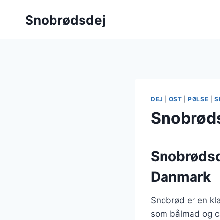
Fortsæt
Snobrødsdej
til
indhold
DEJ
|
OST
|
PØLSE
|
S
Snobrødsd
Snobrødsde
Danmark
Snobrød er en kla
som bålmad og cam