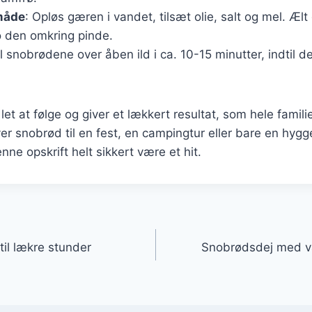
måde
: Opløs gæren i vandet, tilsæt olie, salt og mel. Ælt
 den omkring pinde.
ill snobrødene over åben ild i ca. 10-15 minutter, indtil d
let at følge og giver et lækkert resultat, som hele famil
r snobrød til en fest, en campingtur eller bare en hygge
ne opskrift helt sikkert være et hit.
gation
til lækre stunder
Snobrødsdej med van