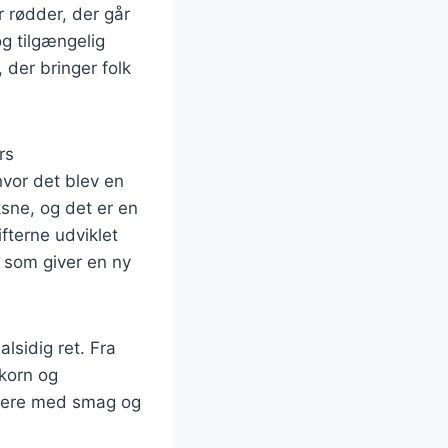
r rødder, der går
og tilgængelig
 der bringer folk
rs
hvor det blev en
sne, og det er en
fterne udviklet
 som giver en ny
lsidig ret. Fra
korn og
ntere med smag og