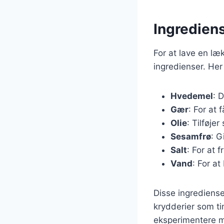
Ingrediens
For at lave en l
ingredienser. He
Hvedemel
: 
Gær
: For at 
Olie
: Tilføje
Sesamfrø
: G
Salt
: For at
Vand
: For a
Disse ingrediense
krydderier som tim
eksperimentere me