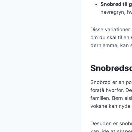
Snobrød til g
havregryn, hv
Disse variationer
om du skal til en
derhjemme, kan 
Snobrødsd
Snobrød er en pop
forstå hvorfor. De
familien. Børn el
voksne kan nyde 
Desuden er snobrø
kan lide at eksp