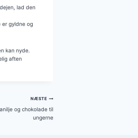
 dejen, lad den
e er gyldne og
ien kan nyde.
lig aften
NÆSTE
ilje og chokolade til
ungerne