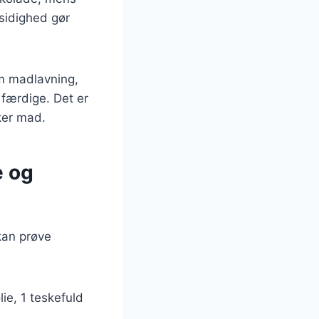
sidighed gør
om madlavning,
færdige. Det er
ker mad.
e og
kan prøve
ie, 1 teskefuld