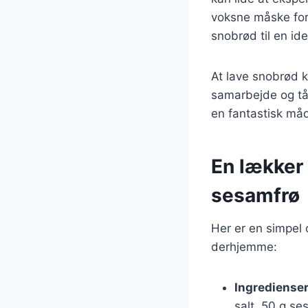
voksne måske for
snobrød til en ide
At lave snobrød 
samarbejde og tå
en fantastisk må
En lækker
sesamfrø
Her er en simpel
derhjemme:
Ingrediense
salt, 50 g se