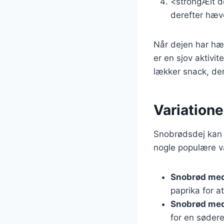
<strongÆlt de
derefter hæve
Når dejen har hæve
er en sjov aktivi
lækker snack, der
Variatione
Snobrødsdej kan t
nogle populære va
Snobrød med
paprika for a
Snobrød med
for en sødere