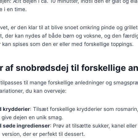
jen: Ælt dejen i ca. 10 minutter, indtil den er glat og el
 i en time.
t, er den klar til at blive snoet omkring pinde og grillet
tet, der kan nydes af både børn og voksne, og den færd
 kan spises som den er eller med forskellige toppings.
r af snobrødsdej til forskellige a
ilpasses til mange forskellige anledninger og smagspræ
riationer, du kan overveje:
 krydderier
: Tilsæt forskellige krydderier som rosmarin,
t give dejen en unik smag.
 søde ingredienser
: Prøv at tilsætte sukker, kanel ell
 version, der er perfekt til dessert.