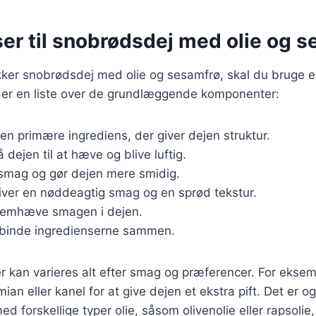
er til snobrødsdej med olie og 
ækker snobrødsdej med olie og sesamfrø, skal du bruge 
r er en liste over de grundlæggende komponenter:
Den primære ingrediens, der giver dejen struktur.
få dejen til at hæve og blive luftig.
r smag og gør dejen mere smidig.
iver en nøddeagtig smag og en sprød tekstur.
 fremhæve smagen i dejen.
t binde ingredienserne sammen.
r kan varieres alt efter smag og præferencer. For eksemp
ian eller kanel for at give dejen et ekstra pift. Det er o
d forskellige typer olie, såsom olivenolie eller rapsolie