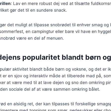
rillen
: Lav en mere robust dej ved at tilsætte fuldkornsm
ilket gør det til en sundere snack.
 gør det muligt at tilpasse snobrødet til enhver smag og 
 sommerfest, en campingtur eller bare vil have en hyggel
snobrød være en del af menuen.
ejens popularitet blandt børn o
ulær aktivitet blandt både børn og voksne, og det er i
t er en sjov og interaktiv måde at tilberede mad på, som 
sker at være med til at lave dejen og sno den omkring p
den sociale del af at være sammen omkring bålet.
d en alsidig ret, der kan tilpasses til forskellige smag
erimentere med toppings som smør, perlesukker eller ch