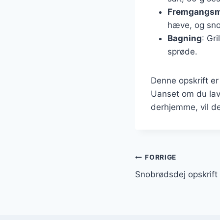
Fremgangs
hæve, og sno
Bagning
: Gr
sprøde.
Denne opskrift er 
Uanset om du lave
derhjemme, vil den
Indlægsnavi
FORRIGE
Snobrødsdej opskrift 