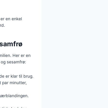
 er en enkel
rd.
esamfrø
ilien. Her er en
e og sesamfrø:
e er klar til brug.
t par minutter,
 gærblandingen.