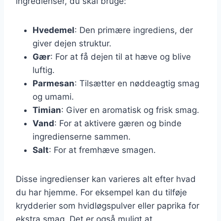
ingredienser, du skal bruge:
Hvedemel
: Den primære ingrediens, der
giver dejen struktur.
Gær
: For at få dejen til at hæve og blive
luftig.
Parmesan
: Tilsætter en nøddeagtig smag
og umami.
Timian
: Giver en aromatisk og frisk smag.
Vand
: For at aktivere gæren og binde
ingredienserne sammen.
Salt
: For at fremhæve smagen.
Disse ingredienser kan varieres alt efter hvad
du har hjemme. For eksempel kan du tilføje
krydderier som hvidløgspulver eller paprika for
ekstra smag. Det er også muligt at