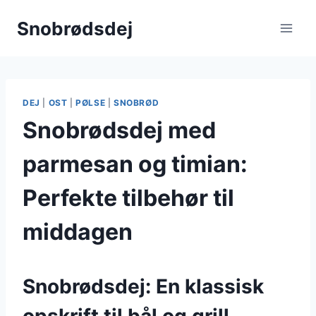
Fortsæt
Snobrødsdej
til
indhold
DEJ
|
OST
|
PØLSE
|
SNOBRØD
Snobrødsdej med
parmesan og timian:
Perfekte tilbehør til
middagen
Snobrødsdej: En klassisk
opskrift til bål og grill