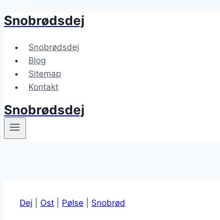
Snobrødsdej
Fortsæt
til
indhold
Snobrødsdej
Blog
Sitemap
Kontakt
Snobrødsdej
Dej
|
Ost
|
Pølse
|
Snobrød