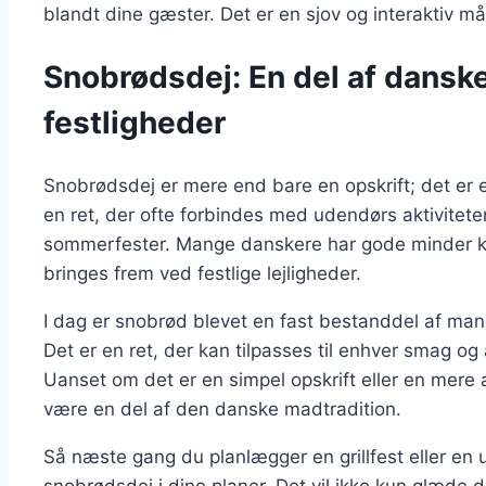
blandt dine gæster. Det er en sjov og interaktiv m
Snobrødsdej: En del af danske
festligheder
Snobrødsdej er mere end bare en opskrift; det er e
en ret, der ofte forbindes med udendørs aktivitete
sommerfester. Mange danskere har gode minder knyt
bringes frem ved festlige lejligheder.
I dag er snobrød blevet en fast bestanddel af man
Det er en ret, der kan tilpasses til enhver smag og a
Uanset om det er en simpel opskrift eller en mere 
være en del af den danske madtradition.
Så næste gang du planlægger en grillfest eller en u
snobrødsdej i dine planer. Det vil ikke kun glæde