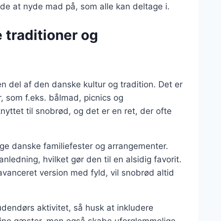
åde at nyde mad på, som alle kan deltage i.
 traditioner og
n del af den danske kultur og tradition. Det er
r, som f.eks. bålmad, picnics og
tet til snobrød, og det er en ret, der ofte
ge danske familiefester og arrangementer.
nledning, hvilket gør den til en alsidig favorit.
avanceret version med fyld, vil snobrød altid
dendørs aktivitet, så husk at inkludere
 dine gæster, men også skabe uforglemmelige