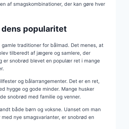
den af smagskombinationer, der kan gøre hver
 dens popularitet
il gamle traditioner for bålmad. Det menes, at
lev tilberedt af jægere og samlere, der
ag er snobrød blevet en populær ret i mange
r.
lfester og bålarrangementer. Det er en ret,
med hygge og gode minder. Mange husker
ede snobrød med familie og venner.
 blandt både børn og voksne. Uanset om man
er med nye smagsvarianter, er snobrød en