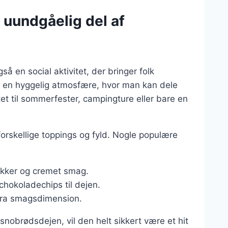
n uundgåelig del af
å en social aktivitet, der bringer folk
er en hyggelig atmosfære, hvor man kan dele
tet til sommerfester, campingture eller bare en
orskellige toppings og fyld. Nogle populære
lækker og cremet smag.
 chokoladechips til dejen.
stra smagsdimension.
nobrødsdejen, vil den helt sikkert være et hit