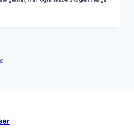
er
ser