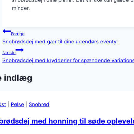
minder.
Indlægsnavigation
Forrige
Snobrødsdej med gær til dine udendørs eventyr
Næste
Snobrødsdej med krydderier for spændende variation
e indlæg
Ost
|
Pølse
|
Snobrød
rødsdej med honning til søde oplevel