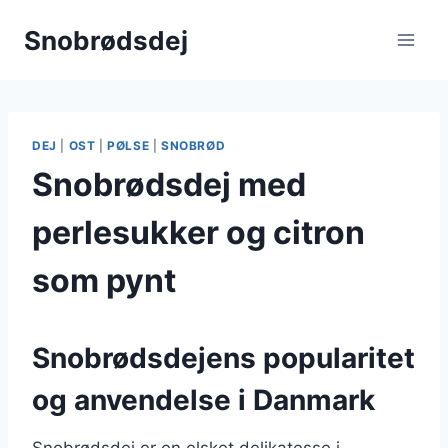
Fortsæt
Snobrødsdej
til
indhold
DEJ
|
OST
|
PØLSE
|
SNOBRØD
Snobrødsdej med
perlesukker og citron
som pynt
Snobrødsdejens popularitet
og anvendelse i Danmark
Snobrødsdej er en elsket delikatesse i