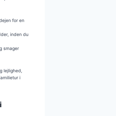
 dejen for en
dder, inden du
ig smager
g lejlighed,
milietur i
i