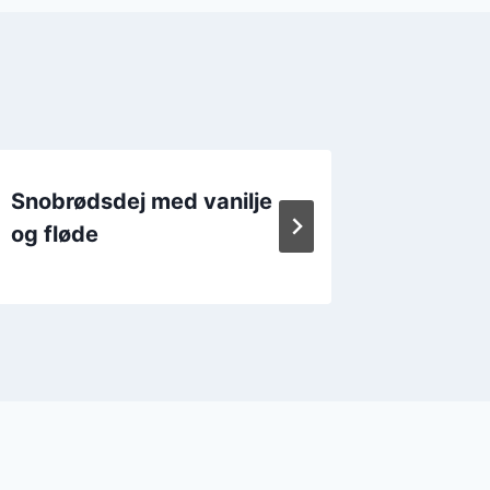
Snobrødsdej med vanilje
Snobrø
og fløde
perlesu