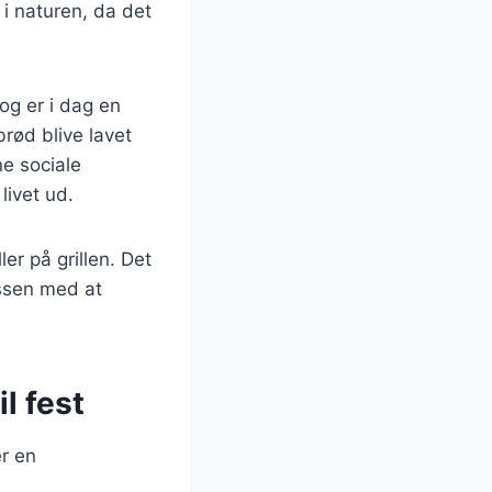
 i naturen, da det
og er i dag en
brød blive lavet
ne sociale
livet ud.
er på grillen. Det
essen med at
l fest
er en