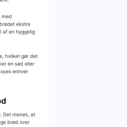
et med
obrødet ekstra
l af en hyggelig
, hvilket gør det
er en sød eller
passes enhver
ød
r. Det menes, at
bage brød over