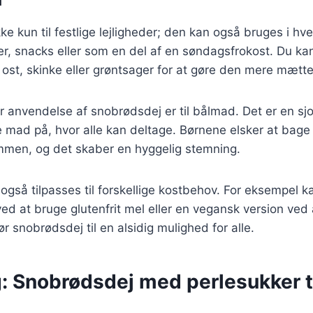
ke kun til festlige lejligheder; den kan også bruges i h
er, snacks eller som en del af en søndagsfrokost. Du kan t
ost, skinke eller grøntsager for at gøre den mere mætt
anvendelse af snobrødsdej er til bålmad. Det er en sjov
 mad på, hvor alle kan deltage. Børnene elsker at bage
mmen, og det skaber en hyggelig stemning.
gså tilpasses til forskellige kostbehov. For eksempel k
 ved at bruge glutenfrit mel eller en vegansk version ve
r snobrødsdej til en alsidig mulighed for alle.
: Snobrødsdej med perlesukker ti