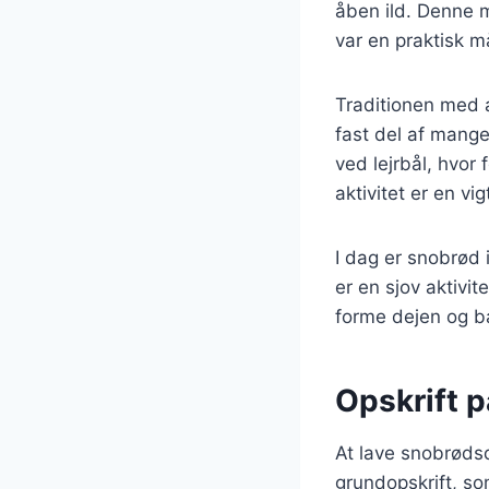
åben ild. Denne m
var en praktisk m
Traditionen med 
fast del af mange
ved lejrbål, hvor
aktivitet er en vi
I dag er snobrød i
er en sjov aktivi
forme dejen og b
Opskrift p
At lave snobrødsd
grundopskrift, so