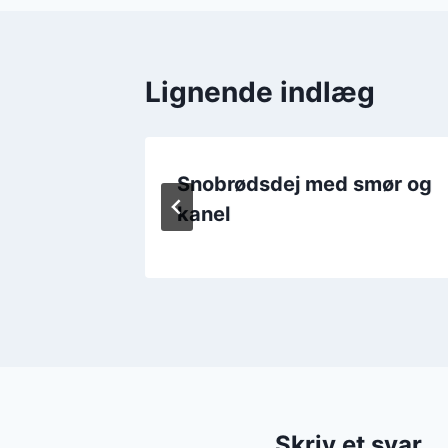
Lignende indlæg
ure og
Snobrødsdej med smør og
kanel
Skriv et svar