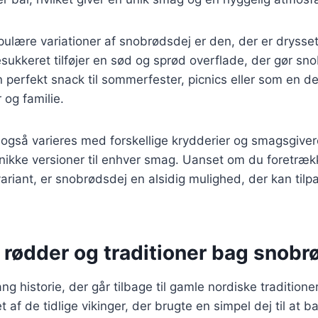
pulære variationer af snobrødsdej er den, der er dryss
esukkeret tilføjer en sød og sprød overflade, der gør sn
n perfekt snack til sommerfester, picnics eller som en de
og familie.
gså varieres med forskellige krydderier og smagsgivere
nikke versioner til enhver smag. Uanset om du foretrækk
ariant, er snobrødsdej en alsidig mulighed, der kan til
 rødder og traditioner bag snobr
ng historie, der går tilbage til gamle nordiske traditione
 af de tidlige vikinger, der brugte en simpel dej til at 