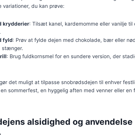
 variationer, du kan prøve:
 krydderier
: Tilsæt kanel, kardemomme eller vanilje til
.
 fyld
: Prøv at fylde dejen med chokolade, bær eller nø
l stænger.
ill
: Brug fuldkornsmel for en sundere version, der stad
gør det muligt at tilpasse snobrødsdejen til enhver festli
en sommerfest, en hyggelig aften med venner eller en fa
ejens alsidighed og anvendelse 
n