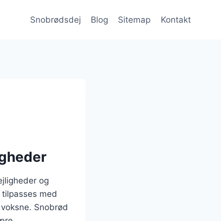
Snobrødsdej
Blog
Sitemap
Kontakt
ligheder
ejligheder og
å tilpasses med
og voksne. Snobrød
ære.