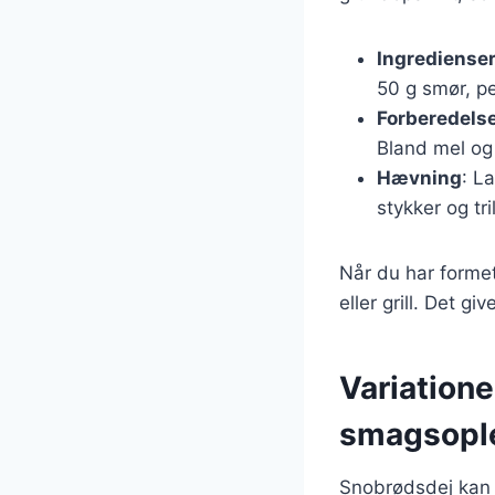
Ingrediense
50 g smør, pe
Forberedels
Bland mel og 
Hævning
: L
stykker og tr
Når du har forme
eller grill. Det gi
Variatione
smagsopl
Snobrødsdej kan 