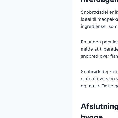
Snobrødsdej er ik
ideel til madpakk
ingredienser som 
En anden populær 
måde at tilberede
snobrød over fla
Snobrødsdej kan o
glutenfri version
og mælk. Dette gø
Afslutning
hygge