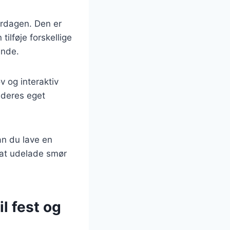
verdagen. Den er
ilføje forskellige
ende.
 og interaktiv
 deres eget
an du lave en
d at udelade smør
l fest og