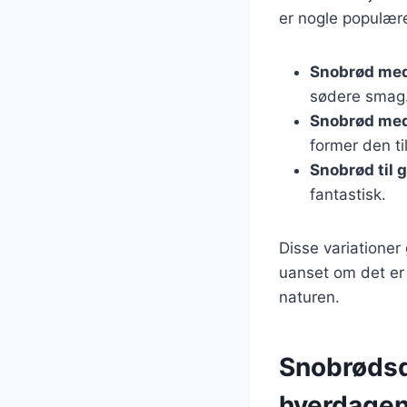
er nogle populære
Snobrød med
sødere smag
Snobrød med
former den ti
Snobrød til gr
fantastisk.
Disse variationer 
uanset om det er 
naturen.
Snobrødsd
hverdage