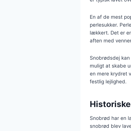
En af de mest po
perlesukker. Perl
lækkert. Det er e
aften med venner 
Snobrødsdej kan o
muligt at skabe u
en mere krydret v
festlig lejlighed.
Historiske
Snobrød har en la
snobrød blev lavet