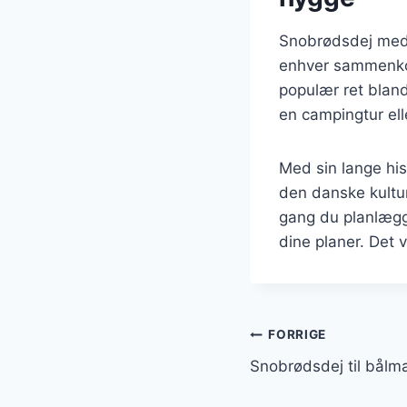
Snobrødsdej med p
enhver sammenkom
populær ret blan
en campingtur ell
Med sin lange his
den danske kultu
gang du planlægge
dine planer. Det v
Indlægsnavi
FORRIGE
Snobrødsdej til bål