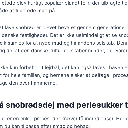
etode blev hurtigt populær blandt folk, der tilbragte tid
åde at tilberede mad på.
at lave snobrød er blevet bevaret gennem generationer 
 danske festligheder. Det er ikke ualmindeligt at se sno
 folk samles for at nyde mad og hinandens selskab. Den
gtig del af den danske kultur og skaber minder, der varer 
kke kun forbeholdt lejrbål; det kan også laves i haven ell
tet for hele familien, og børnene elsker at deltage i proc
age den over flammerne.
å snobrødsdej med perlesukker ti
ej er en enkel proces, der kræver få ingredienser. Her 
m du kan tilpasse efter smag og behag: