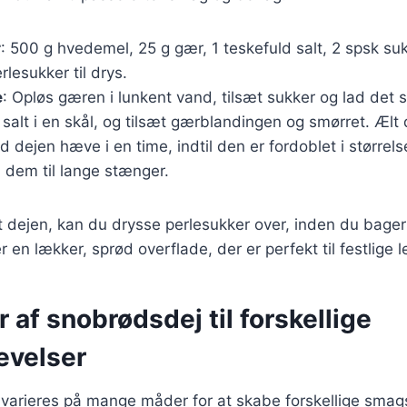
r
: 500 g hvedemel, 25 g gær, 1 teskefuld salt, 2 spsk suk
rlesukker til drys.
e
: Opløs gæren i lunkent vand, tilsæt sukker og lad det s
salt i en skål, og tilsæt gærblandingen og smørret. Ælt 
ad dejen hæve i en time, indtil den er fordoblet i størrels
il dem til lange stænger.
t dejen, kan du drysse perlesukker over, inden du bage
ver en lækker, sprød overflade, der er perfekt til festlige l
r af snobrødsdej til forskellige
evelser
varieres på mange måder for at skabe forskellige smags