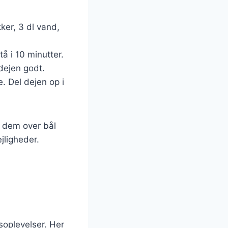
ker, 3 dl vand,
tå i 10 minutter.
dejen godt.
e. Del dejen op i
r dem over bål
ejligheder.
oplevelser. Her