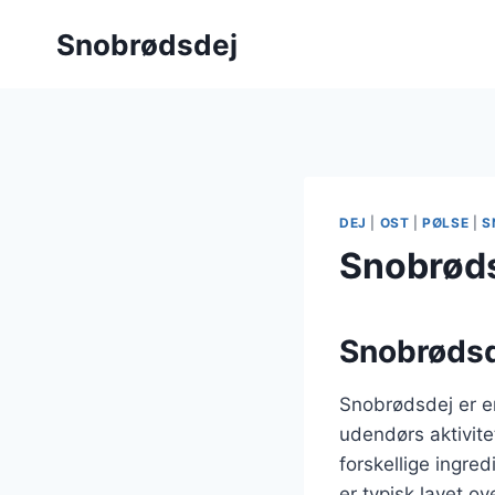
Fortsæt
Snobrødsdej
til
indhold
DEJ
|
OST
|
PØLSE
|
S
Snobrøds
Snobrødsde
Snobrødsdej er en
udendørs aktivite
forskellige ingre
er typisk lavet o