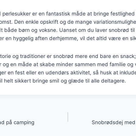
erlesukker er en fantastisk måde at bringe festlighed 
st. Den enkle opskrift og de mange variationsmulighed
dt både børn og voksne. Uanset om du laver snobrød ti
er en hyggelig aften derhjemme, vil det altid være en sik
torie og traditioner er snobrød mere end bare en snack; 
r og en måde at skabe minder sammen med familie og 
r en fest eller en udendørs aktivitet, så husk at inklud
il helt sikkert bringe smil og glæde til alle deltagere.
gation
mad på camping
Snobrødsdej med 