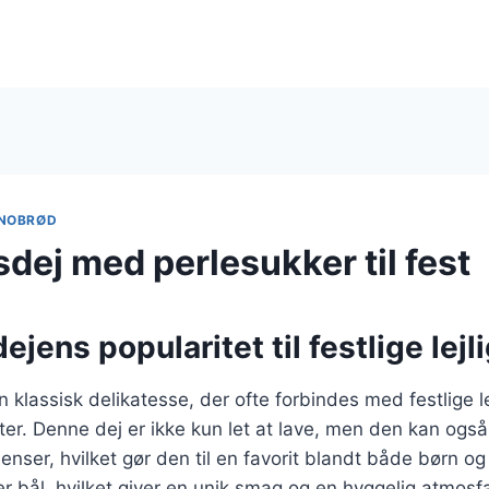
NOBRØD
dej med perlesukker til fest
jens popularitet til festlige lej
 klassisk delikatesse, der ofte forbindes med festlige l
ter. Denne dej er ikke kun let at lave, men den kan ogs
dienser, hvilket gør den til en favorit blandt både børn 
ver bål, hvilket giver en unik smag og en hyggelig atmosf